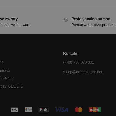
we zwroty
Profesjonalna pomoc
ni na zwrot towaru
Pomoc w doborze produkt
Kontakt
nci
(+48) 730 070 931
urtowa
sklep@centralstore.net
chniczne
tyczy GEODIS