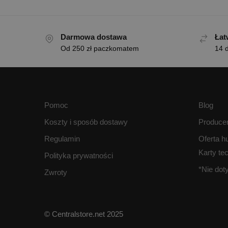
Darmowa dostawa
Łat
Od 250 zł paczkomatem
14 d
Pomoc
Blog
Koszty i sposób dostawy
Produce
Regulamin
Oferta h
Karty te
Polityka prywatności
*Nie do
Zwroty
© Centralstore.net 2025