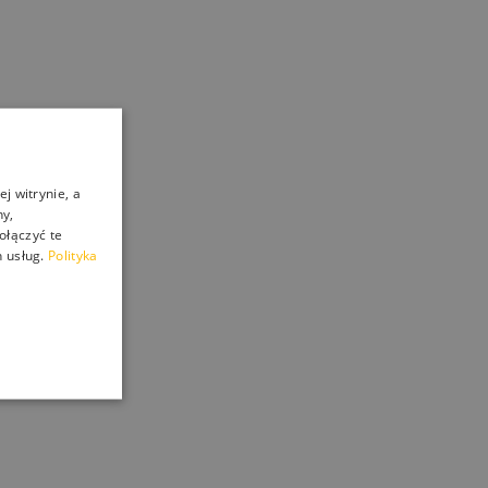
j witrynie, a
ny,
ołączyć te
 usług.
Polityka