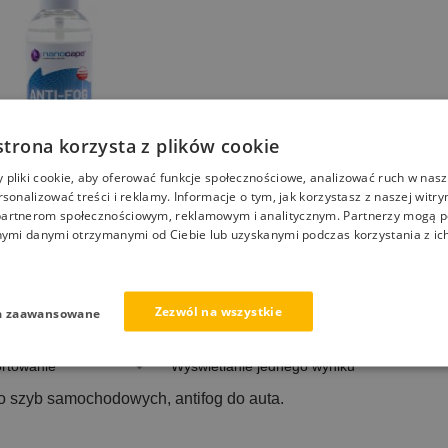
strona korzysta z plików cookie
pliki cookie, aby oferować funkcje społecznościowe, analizować ruch w nasze
rsonalizować treści i reklamy. Informacje o tym, jak korzystasz z naszej witry
artnerom społecznościowym, reklamowym i analitycznym. Partnerzy mogą p
nymi danymi otrzymanymi od Ciebie lub uzyskanymi podczas korzystania z ich
ntypara do szyb i luster
Zezwól na wszystkie
a zaawansowane
Wyświetlanie jednego wyniku
o szyb samochodowych, antifog do auta.