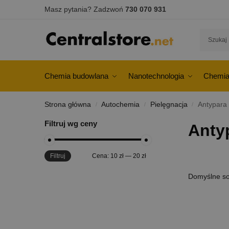
Masz pytania? Zadzwoń
730 070 931
Chemia budowlana
Nanotechnologia
Chemia
Strona główna
Autochemia
Pielęgnacja
Antypara
/
/
/
Filtruj wg ceny
Anty
Filtruj
Cena:
10 zł
—
20 zł