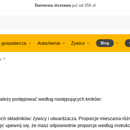
Darmowa dostawa
już od 250 zł
 gospodarcza
Autochemia
Żywice
Blog
e ?
ależy postępować według następujących kroków:
h składników: żywicy i utwardzacza. Proporcje mieszania różn
ęc upewnij się, że masz odpowiednie proporcje według instrukc