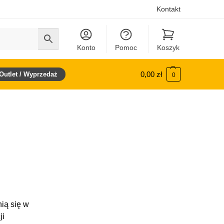
Kontakt
Konto
Pomoc
Koszyk
0,00
zł
Outlet / Wyprzedaż
0
ią się w
ji