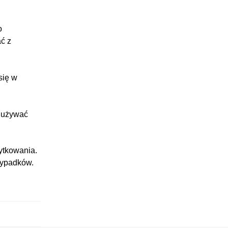
o
ć z
się w
i używać
ytkowania.
wypadków.