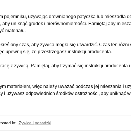
m pojemniku, używając drewnianego patyczka lub mieszadła d
, aby uniknąć grudek i nierównomierności. Pamiętaj aby miesza
yć materiału.
eślony czas, aby żywica mogła się utwardzić. Czas ten różni 
c upewnij się, że przestrzegasz instrukcji producenta.
cę z żywicą. Pamiętaj, aby trzymać się instrukcji producenta 
łym materiałem, więc należy uważać podczas jej mieszania i uż
cy i używasz odpowiednich środków ostrożności, aby uniknąć 
osted in:
Żywice i posadzki