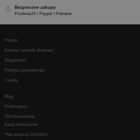
Bezpieczne zakupy
Przelewy24 / Paypal / Pobranie
Pomoc
Koszty i sposób dostawy
Regulamin
Polityka prywatności
Zwroty
Blog
Producenci
Oferta hurtowa
Karty techniczne
*Nie dotyczy GEODIS