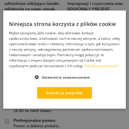
odblaskowa odbijająca światło
impregnacji i czyszczenia auta
reflektorów na rower, plecak,
DOSKONAŁY PREZENT
odzież
322,00
zł
39,00
zł
Niniejsza strona korzysta z plików cookie
Dowiedz się więcej
Dodaj do koszyka
Wykorzystujemy pliki cookie, aby oferować funkcje
społecznościowe, analizować ruch w naszej witrynie, a także, żeby
spersonalizować treści i reklamy. Informacje o tym, jak korzystasz
Wyświetlanie wszystkich wyników: 4
z naszej witryny, udostępniamy partnerom społecznościowym,
reklamowym i analitycznym. Partnerzy mogą połączyć te
Zestawy kosmetyków samochodowych doskonałe na prezent.
informacje z innymi danymi otrzymanymi od Ciebie lub
uzyskanymi podczas korzystania z ich usług.
Polityka prywatności
Ustawienia zaawansowane
Darmowa dostawa
Zezwól na wszystkie
Od 250 zł paczkomatem
Łatwe zwroty
14 dni na zwrot towaru
Profesjonalna pomoc
Pomoc w doborze produktu