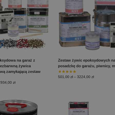
ksydowa na garaż z
Zestaw żywic epoksydowych n
 bezbarwną żywica
posadzkę do garażu, piwnicy, 
ową zamykającą zestaw
501,00
zł
–
3224,00
zł
2934,00
zł