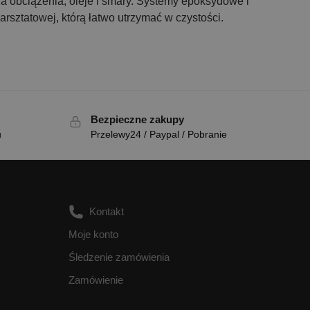
a obciążenia, oleje i smary. Systemy epoksydowe i
rsztatowej, którą łatwo utrzymać w czystości.
Bezpieczne zakupy
u
Przelewy24 / Paypal / Pobranie
Kontakt
Moje konto
Śledzenie zamówienia
Zamówienie