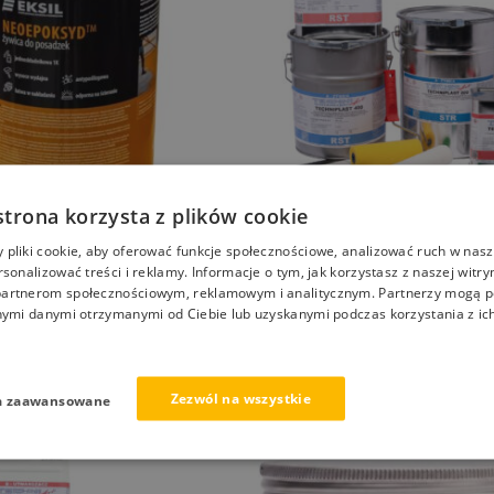
strona korzysta z plików cookie
pliki cookie, aby oferować funkcje społecznościowe, analizować ruch w nasze
epoksyd Jednoskładnikowa
Żywica strukturalna na posadzk
rsonalizować treści i reklamy. Informacje o tym, jak korzystasz z naszej witry
 Żywica do Posadzek
podłogę zestaw
artnerom społecznościowym, reklamowym i analitycznym. Partnerzy mogą p
tna 5kg
nymi danymi otrzymanymi od Ciebie lub uzyskanymi podczas korzystania z ich
791,00
zł
–
1289,00
zł
Zezwól na wszystkie
a zaawansowane