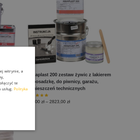
j witrynie, a
ę i
Aquaplast 200 zestaw żywic z lakierem
ny,
na posadzkę, do piwnicy, garażu,
ołączyć te
pomieszczeń technicznych
 usług.
Polityka
257,00
zł
–
2823,00
zł