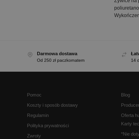
Żywice na 
poliuretan
Wykończeni
Darmowa dostawa
Łat
Od 250 zł paczkomatem
14 d
Pomoc
Blog
Koszty i sposób dostawy
Produce
Regulamin
Oferta h
Karty te
Polityka prywatności
*Nie do
Zwroty