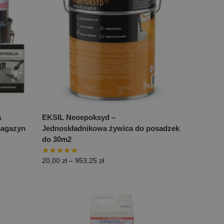
a
EKSIL Neoepoksyd –
magazyn
Jednoskładnikowa żywica do posadzek
do 30m2
20,00
zł
–
953,25
zł