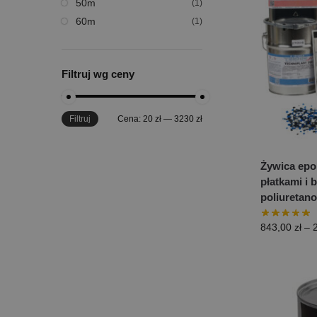
50m
(1)
60m
(1)
Filtruj wg ceny
Filtruj
Cena:
20 zł
—
3230 zł
Żywica epo
płatkami i
poliuretan
843,00
zł
–