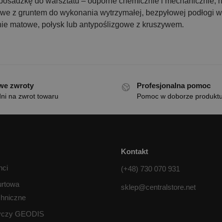
posadzkę do warsztatu – odporne chemicznie i mechanicznie, n
owe z gruntem do wykonania wytrzymałej, bezpyłowej podłogi wa
e matowe, połysk lub antypoślizgowe z kruszywem.
we zwroty
Profesjonalna pomoc
ni na zwrot towaru
Pomoc w doborze produkt
Kontakt
nci
(+48) 730 070 931
urtowa
sklep@centralstore.net
chniczne
tyczy GEODIS