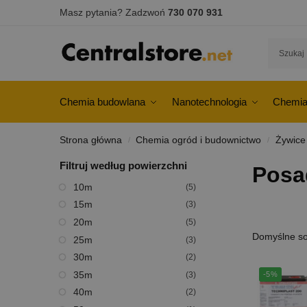
Masz pytania? Zadzwoń
730 070 931
Chemia budowlana
Nanotechnologia
Chemia
Strona główna
Chemia ogród i budownictwo
Żywice
/
/
Filtruj według powierzchni
Posa
10m
(5)
15m
(3)
20m
(5)
25m
(3)
30m
(2)
35m
(3)
-5%
40m
(2)