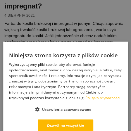
impregnat?
4 SIERPNIA 2021
Farba do kostki brukowej i impregnat w jednym Chcąc zapewnić
większą trwałość kostki brukowej lub ogrodzeniu, warto użyć
impregnatu do kostki. Jeśli jednocześnie chcesz nadać takim
powierzchniom wybrany kolor, warto sięgnąć po impregnat
koloryzujący do kostki brukowej. Preparaty impregnujące
Niniejsza strona korzysta z plików cookie
zapewniają ochronę przed szkodliwymi czynnikami zewnętrznymi,
jednak tworzą jedynie warstwę ochronną. Dlatego chcąc nadać
Wykorzystujemy pliki cookie, aby oferować funkcje
betonowemu ogrodzeniu, […]
społecznościowe, analizować ruch w naszej witrynie, a także, żeby
spersonalizować treści i reklamy. Informacje o tym, jak korzystasz
z naszej witryny, udostępniamy partnerom społecznościowym,
reklamowym i analitycznym. Partnerzy mogą połączyć te
informacje z innymi danymi otrzymanymi od Ciebie lub
uzyskanymi podczas korzystania z ich usług.
Polityka prywatności
Ustawienia zaawansowane
Zezwól na wszystkie