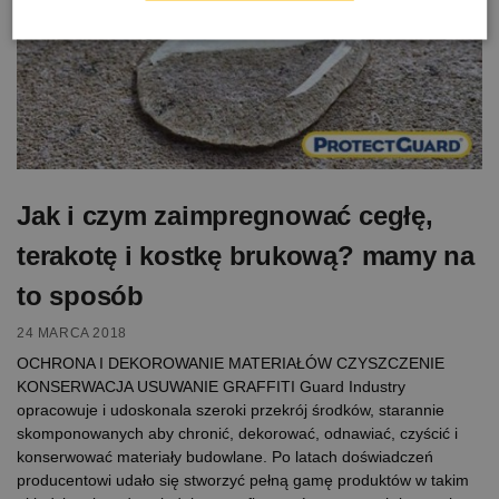
Jak i czym zaimpregnować cegłę,
terakotę i kostkę brukową? mamy na
to sposób
24 MARCA 2018
OCHRONA I DEKOROWANIE MATERIAŁÓW CZYSZCZENIE
KONSERWACJA USUWANIE GRAFFITI Guard Industry
opracowuje i udoskonala szeroki przekrój środków, starannie
skomponowanych aby chronić, dekorować, odnawiać, czyścić i
konserwować materiały budowlane. Po latach doświadczeń
producentowi udało się stworzyć pełną gamę produktów w takim