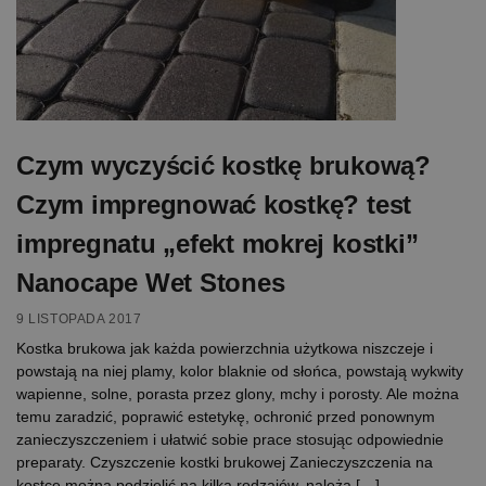
Czym wyczyścić kostkę brukową?
Czym impregnować kostkę? test
impregnatu „efekt mokrej kostki”
Nanocape Wet Stones
9 LISTOPADA 2017
Kostka brukowa jak każda powierzchnia użytkowa niszczeje i
powstają na niej plamy, kolor blaknie od słońca, powstają wykwity
wapienne, solne, porasta przez glony, mchy i porosty. Ale można
temu zaradzić, poprawić estetykę, ochronić przed ponownym
zanieczyszczeniem i ułatwić sobie prace stosując odpowiednie
preparaty. Czyszczenie kostki brukowej Zanieczyszczenia na
kostce można podzielić na kilka rodzajów, należą […]