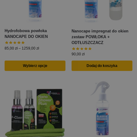
Hydrofobowa powłoka
Nanocape impregnat do okien
NANOCAPE DO OKIEN
zestaw POWŁOKA +
ODTŁUSZCZACZ
85,00
zł
–
1259,00
zł
90,00
zł
Wybierz opcje
Dodaj do koszyka