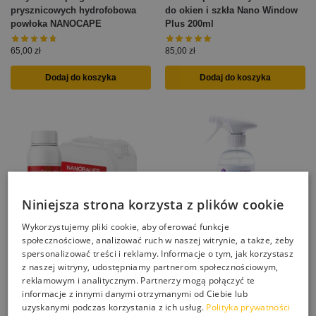
prysznicowych hydrofobowa
do okien i szkła Nano Window
powłoka NANOCAPE
Plus 200ml
65,00
zł
85,00
zł
Dodaj do koszyka
Dodaj do koszyka
Niniejsza strona korzysta z plików cookie
Wykorzystujemy pliki cookie, aby oferować funkcje
społecznościowe, analizować ruch w naszej witrynie, a także, żeby
spersonalizować treści i reklamy. Informacje o tym, jak korzystasz
z naszej witryny, udostępniamy partnerom społecznościowym,
NANOBAUER GLASS nano
NANOCAPE SOLAR powłoka
reklamowym i analitycznym. Partnerzy mogą połączyć te
impregnat do ochrony szkła
hydrofobowa do paneli
informacje z innymi danymi otrzymanymi od Ciebie lub
okien i fasad szklanych
słonecznych
uzyskanymi podczas korzystania z ich usług.
Polityka prywatności
423,00
zł
–
8366,00
zł
175,00
zł