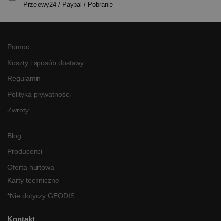
Przelewy24 / Paypal / Pobranie
Pomoc
Koszty i sposób dostawy
Regulamin
Polityka prywatności
Zwroty
Blog
Producenci
Oferta hurtowa
Karty techniczne
*Nie dotyczy GEODIS
Kontakt