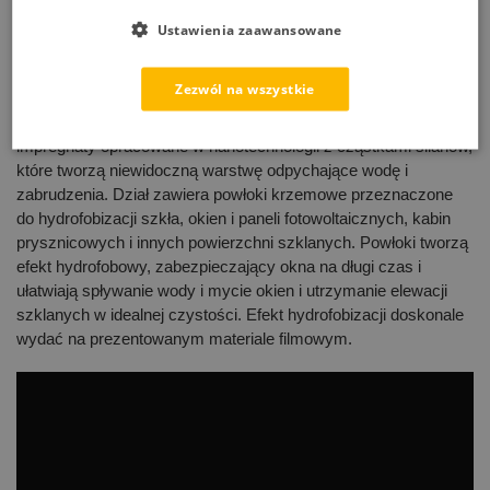
Ustawienia zaawansowane
Wybierz opcje
Dodaj do koszyka
Zezwól na wszystkie
Wyświetlanie wszystkich wyników: 8
Powłoki hydrofobowe do okien i szklanych powierzchni,
impregnaty opracowane w nanotechnologii z cząstkami silanów,
które tworzą niewidoczną warstwę odpychające wodę i
zabrudzenia. Dział zawiera powłoki krzemowe przeznaczone
do hydrofobizacji szkła, okien i paneli fotowoltaicznych, kabin
prysznicowych i innych powierzchni szklanych. Powłoki tworzą
efekt hydrofobowy, zabezpieczający okna na długi czas i
ułatwiają spływanie wody i mycie okien i utrzymanie elewacji
szklanych w idealnej czystości. Efekt hydrofobizacji doskonale
wydać na prezentowanym materiale filmowym.