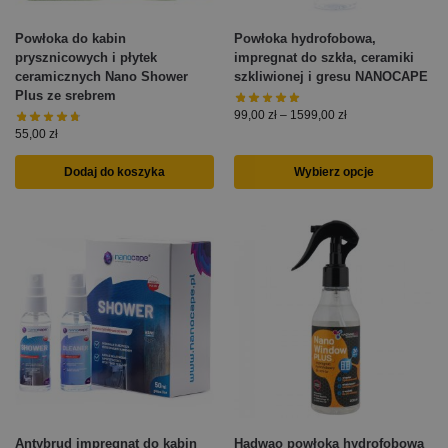
Powłoka do kabin
Powłoka hydrofobowa,
prysznicowych i płytek
impregnat do szkła, ceramiki
ceramicznych Nano Shower
szkliwionej i gresu NANOCAPE
Plus ze srebrem
99,00
zł
–
1599,00
zł
55,00
zł
Dodaj do koszyka
Wybierz opcje
Antybrud impregnat do kabin
Hadwao powłoka hydrofobowa