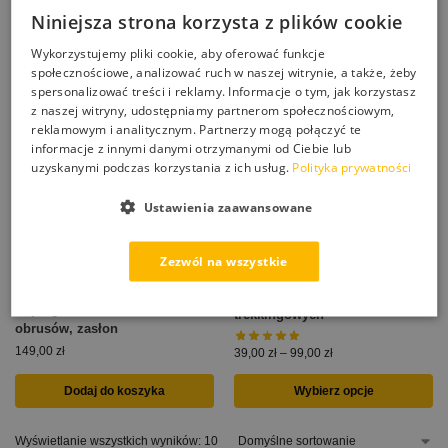
Wybierz opcje
Dodaj do koszyka
Niniejsza strona korzysta z plików cookie
Wykorzystujemy pliki cookie, aby oferować funkcje
społecznościowe, analizować ruch w naszej witrynie, a także, żeby
spersonalizować treści i reklamy. Informacje o tym, jak korzystasz
z naszej witryny, udostępniamy partnerom społecznościowym,
reklamowym i analitycznym. Partnerzy mogą połączyć te
informacje z innymi danymi otrzymanymi od Ciebie lub
uzyskanymi podczas korzystania z ich usług.
Polityka prywatności
Ustawienia zaawansowane
Zezwól na wszystkie
XNANO PRO impregnat do
NANOCAPE DO TEKSTYLIÓW
obuwia codziennego i butów
impregnat do siedzisk, firan,
trekkingowych
obrusów, zasłon
149,00
zł
39,00
zł
–
99,00
zł
Dodaj do koszyka
Wybierz opcje
Wyświetlanie wszystkich wyników: 10