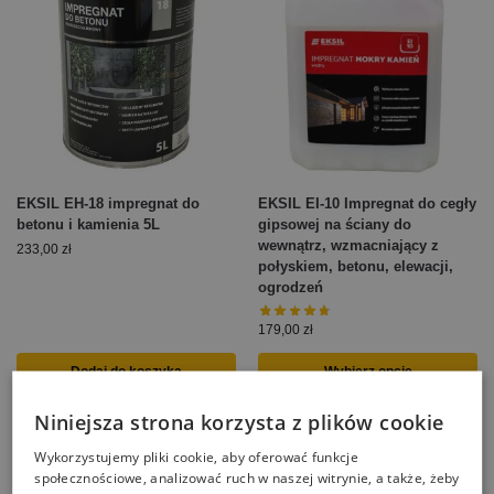
EKSIL EH-18 impregnat do
EKSIL EI-10 Impregnat do cegły
betonu i kamienia 5L
gipsowej na ściany do
wewnątrz, wzmacniający z
233,00
zł
połyskiem, betonu, elewacji,
ogrodzeń
179,00
zł
Dodaj do koszyka
Wybierz opcje
Niniejsza strona korzysta z plików cookie
Wykorzystujemy pliki cookie, aby oferować funkcje
społecznościowe, analizować ruch w naszej witrynie, a także, żeby