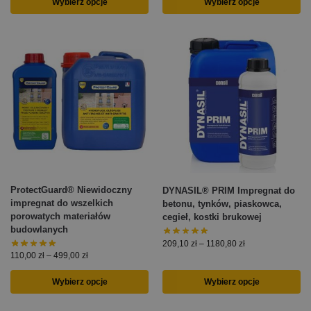
Wybierz opcje
Wybierz opcje
ProtectGuard® Niewidoczny
DYNASIL® PRIM Impregnat do
impregnat do wszelkich
betonu, tynków, piaskowca,
porowatych materiałów
cegieł, kostki brukowej
budowlanych
209,10
zł
–
1180,80
zł
110,00
zł
–
499,00
zł
Wybierz opcje
Wybierz opcje