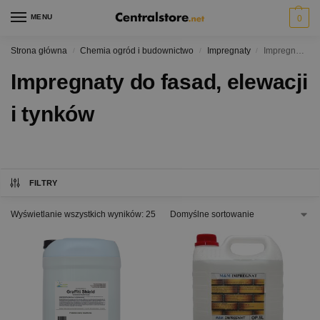
MENU
0
Strona główna
Chemia ogród i budownictwo
Impregnaty
Impregnaty do fasad, elewacji i tynków
/
/
/
Impregnaty do fasad, elewacji
i tynków
FILTRY
Wyświetlanie wszystkich wyników: 25