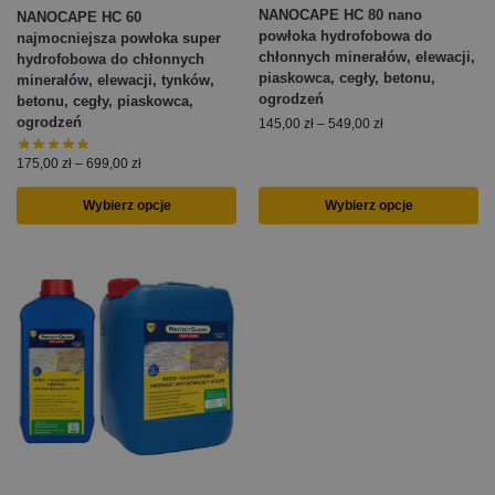
NANOCAPE HC 80 nano
NANOCAPE HC 60
powłoka hydrofobowa do
najmocniejsza powłoka super
chłonnych minerałów, elewacji,
hydrofobowa do chłonnych
piaskowca, cegły, betonu,
minerałów, elewacji, tynków,
ogrodzeń
betonu, cegły, piaskowca,
ogrodzeń
145,00
zł
–
549,00
zł
175,00
zł
–
699,00
zł
Wybierz opcje
Wybierz opcje