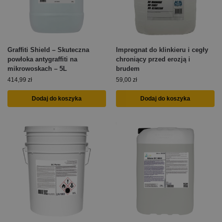
Graffiti Shield – Skuteczna
Impregnat do klinkieru i cegły
powłoka antygraffiti na
chroniący przed erozją i
mikrowoskach – 5L
brudem
414,99
zł
59,00
zł
Dodaj do koszyka
Dodaj do koszyka