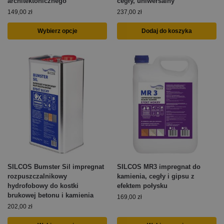
architektonicznego
cegły, uniwersalny
149,00
zł
237,00
zł
Wybierz opcje
Dodaj do koszyka
SILCOS Bumster Sil impregnat
SILCOS MR3 impregnat do
rozpuszczalnikowy
kamienia, cegły i gipsu z
hydrofobowy do kostki
efektem połysku
brukowej betonu i kamienia
169,00
zł
202,00
zł