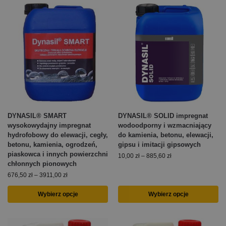
DYNASIL® SMART
DYNASIL® SOLID impregnat
wysokowydajny impregnat
wodoodporny i wzmacniający
hydrofobowy do elewacji, cegły,
do kamienia, betonu, elewacji,
betonu, kamienia, ogrodzeń,
gipsu i imitacji gipsowych
piaskowca i innych powierzchni
10,00
zł
–
885,60
zł
chłonnych pionowych
676,50
zł
–
3911,00
zł
Wybierz opcje
Wybierz opcje