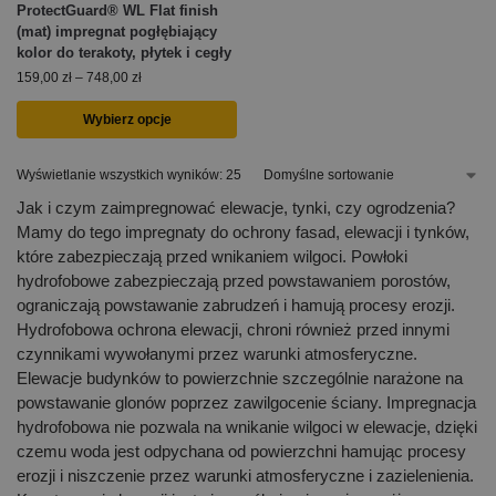
ProtectGuard® WL Flat finish
(mat) impregnat pogłębiający
kolor do terakoty, płytek i cegły
159,00
zł
–
748,00
zł
Wybierz opcje
Wyświetlanie wszystkich wyników: 25
Jak i czym zaimpregnować elewacje, tynki, czy ogrodzenia?
Mamy do tego impregnaty do ochrony fasad, elewacji i tynków,
które zabezpieczają przed wnikaniem wilgoci. Powłoki
hydrofobowe zabezpieczają przed powstawaniem porostów,
ograniczają powstawanie zabrudzeń i hamują procesy erozji.
Hydrofobowa ochrona elewacji, chroni również przed innymi
czynnikami wywołanymi przez warunki atmosferyczne.
Elewacje budynków to powierzchnie szczególnie narażone na
powstawanie glonów poprzez zawilgocenie ściany. Impregnacja
hydrofobowa nie pozwala na wnikanie wilgoci w elewacje, dzięki
czemu woda jest odpychana od powierzchni hamując procesy
erozji i niszczenie przez warunki atmosferyczne i zazielenienia.