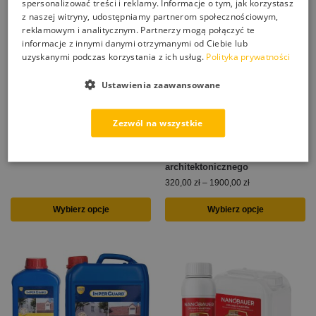
spersonalizować treści i reklamy. Informacje o tym, jak korzystasz
z naszej witryny, udostępniamy partnerom społecznościowym,
reklamowym i analitycznym. Partnerzy mogą połączyć te
informacje z innymi danymi otrzymanymi od Ciebie lub
uzyskanymi podczas korzystania z ich usług.
Polityka prywatności
Ustawienia zaawansowane
EKSIL EI-13 impregnat do
HWB 50 impregnat bezbarwny
Zezwól na wszystkie
ogrodzeń betonowych i
hydrofobowy do murów, betonu
kamiennych
łupanego, ogrodzeń w
gabionach, betonu
59,00
zł
–
242,00
zł
architektonicznego
320,00
zł
–
1900,00
zł
Wybierz opcje
Wybierz opcje