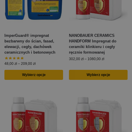
ImperGuard® impregnat
NANOBAUER CERAMICS
bezbarwny do ścian, fasad,
HANDFORM Impregnat do
elewacji, cegły, dachówek
ceramiki klinkieru i cegły
ceramicznych i betonowych
ręcznie formowanej
302,00
zł
–
1080,00
zł
48,00
zł
–
209,00
zł
Wybierz opcje
Wybierz opcje