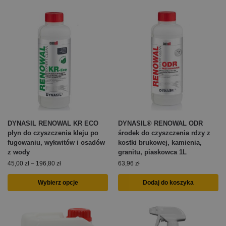
DYNASIL RENOWAL KR ECO
DYNASIL® RENOWAL ODR
płyn do czyszczenia kleju po
środek do czyszczenia rdzy z
fugowaniu, wykwitów i osadów
kostki brukowej, kamienia,
z wody
granitu, piaskowca 1L
45,00
zł
–
196,80
zł
63,96
zł
Wybierz opcje
Dodaj do koszyka