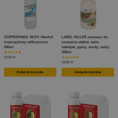
IZOPROPANOL 99,9% Alkohol
LABEL KILLER zmywacz do
izopropylowy odtłuszczacz
usuwania etykiet, taśm,
500ml
naklejek, gumy, smoły, sadzy
200ml
19,00
zł
18,00
zł
Dodaj do koszyka
Dodaj do koszyka