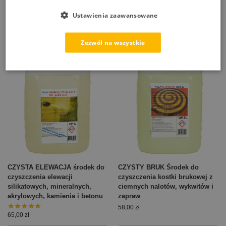
51,00
zł
–
1518,00
zł
Ustawienia zaawansowane
Wybierz opcje
Wybierz opcje
Zezwól na wszystkie
CZYSTA ELEWACJA środek do
CZYSTY BRUK Środek do
czyszczenia elewacji
czyszczenia kostki brukowej z
silikatowych, mineralnych,
ciemnych nalotów, wykwitów i
akrylowych, kamienia i betonu
zapraw
58,00
zł
65,00
zł