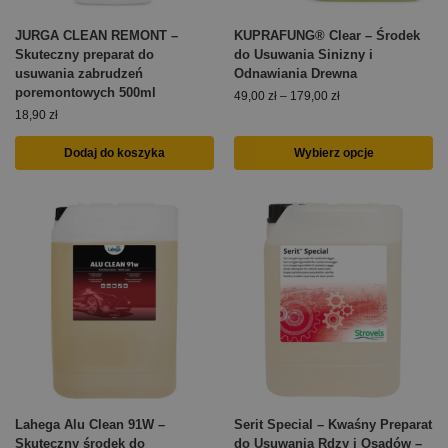
JURGA CLEAN REMONT –
KUPRAFUNG® Clear – Środek
Skuteczny preparat do
do Usuwania Sinizny i
usuwania zabrudzeń
Odnawiania Drewna
poremontowych 500ml
49,00
zł
–
179,00
zł
18,90
zł
Dodaj do koszyka
Wybierz opcje
Lahega Alu Clean 91W –
Serit Special – Kwaśny Preparat
Skuteczny środek do
do Usuwania Rdzy i Osadów –