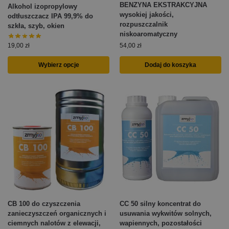
BENZYNA EKSTRAKCYJNA
Alkohol izopropylowy
wysokiej jakości,
odtłuszczacz IPA 99,9% do
rozpuszczalnik
szkła, szyb, okien
niskoaromatyczny
54,00
zł
19,00
zł
Wybierz opcje
Dodaj do koszyka
CB 100 do czyszczenia
CC 50 silny koncentrat do
zanieczyszczeń organicznych i
usuwania wykwitów solnych,
ciemnych nalotów z elewacji,
wapiennych, pozostałości