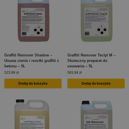
Graffiti Remover Shadow –
Graffiti Remover Tectyl M –
Usuwa cienie i resztki graffiti z
Skuteczny preparat do
betonu – 5L
usuwania – 5L
523,99
zł
583,94
zł
Dodaj do koszyka
Dodaj do koszyka