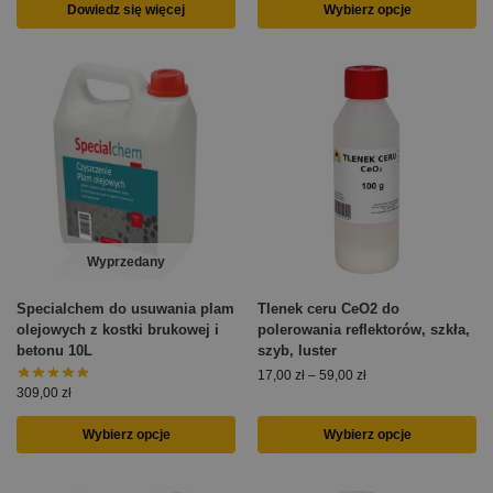
Dowiedz się więcej
Wybierz opcje
Wyprzedany
Specialchem do usuwania plam
Tlenek ceru CeO2 do
olejowych z kostki brukowej i
polerowania reflektorów, szkła,
betonu 10L
szyb, luster
17,00
zł
–
59,00
zł
309,00
zł
Wybierz opcje
Wybierz opcje