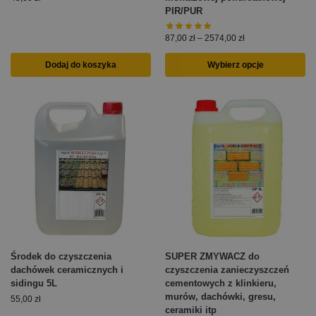
PIR/PUR
87,00
zł
–
2574,00
zł
Dodaj do koszyka
Wybierz opcje
Środek do czyszczenia
SUPER ZMYWACZ do
dachówek ceramicznych i
czyszczenia zanieczyszczeń
sidingu 5L
cementowych z klinkieru,
murów, dachówki, gresu,
55,00
zł
ceramiki itp