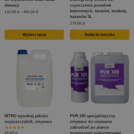
elewacji
czyszczenia posadzek
betonowych, tarasów, terakoty,
132,00
zł
–
484,00
zł
basenów 5L
279,00
zł
Wybierz opcje
Dodaj do koszyka
NITRO wysokiej jakości
PUR 100 specjalistyczny
rozpuszczalnik, zmywacz
zmywacz do usuwania
zabrudzeń po piance
montażowej poliuretanowej
45,00
zł