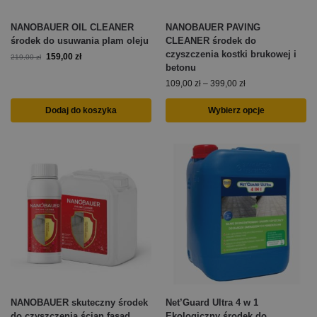
NANOBAUER OIL CLEANER
NANOBAUER PAVING
środek do usuwania plam oleju
CLEANER środek do
czyszczenia kostki brukowej i
159,00
zł
219,00
zł
betonu
109,00
zł
–
399,00
zł
Dodaj do koszyka
Wybierz opcje
NANOBAUER skuteczny środek
Net’Guard Ultra 4 w 1
do czyszczenia ścian fasad
Ekologiczny środek do