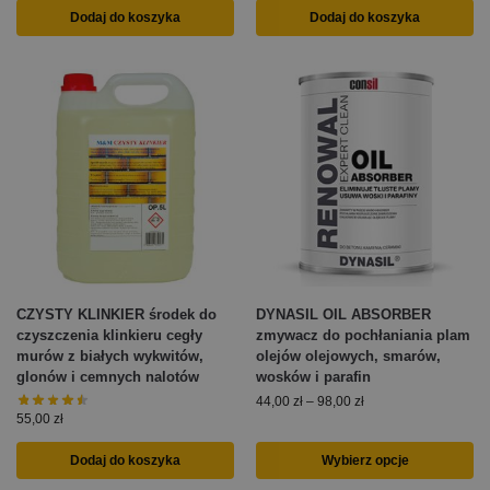
Dodaj do koszyka
Dodaj do koszyka
CZYSTY KLINKIER środek do
DYNASIL OIL ABSORBER
czyszczenia klinkieru cegły
zmywacz do pochłaniania plam
murów z białych wykwitów,
olejów olejowych, smarów,
glonów i cemnych nalotów
wosków i parafin
44,00
zł
–
98,00
zł
55,00
zł
Dodaj do koszyka
Wybierz opcje