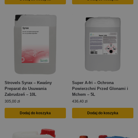
Strovels Syrax – Kwaśny
Super A-fri – Ochrona
Preparat do Usuwania
Powierzchni Przed Glonami i
Zabrudzeń – 10L
Mchem – 5L
305,00
zł
436,40
zł
Dodaj do koszyka
Dodaj do koszyka