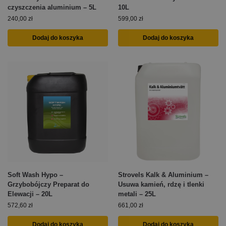
czyszczenia aluminium – 5L
10L
240,00
zł
599,00
zł
Dodaj do koszyka
Dodaj do koszyka
Soft Wash Hypo –
Strovels Kalk & Aluminium –
Grzybobójczy Preparat do
Usuwa kamień, rdzę i tlenki
Elewacji – 20L
metali – 25L
572,60
zł
661,00
zł
Dodaj do koszyka
Dodaj do koszyka