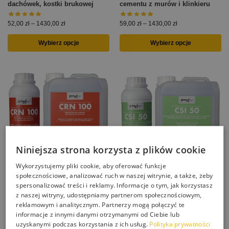
dachówek, kostki brukowej
cementu z murów i klinkieru
52,00
zł
–
1430,00
zł
59,00
zł
–
1430,00
zł
Wybierz opcje
Wybierz opcje
Niniejsza strona korzysta z plików cookie
Wykorzystujemy pliki cookie, aby oferować funkcje
społecznościowe, analizować ruch w naszej witrynie, a także, żeby
CRN 100 czyścik do klinkieru,
spersonalizować treści i reklamy. Informacje o tym, jak korzystasz
cegły, ceramiki do usuwania
CSI 50 specjalistyczny środek
z naszej witryny, udostępniamy partnerom społecznościowym,
wykwitów i zacieków
do usuwania rdzy ze stali oraz
reklamowym i analitycznym. Partnerzy mogą połączyć te
czyszczenia kostki brukowej i
informacje z innymi danymi otrzymanymi od Ciebie lub
betonu z rdzy
99,00
zł
–
2915,00
zł
uzyskanymi podczas korzystania z ich usług.
Polityka prywatności