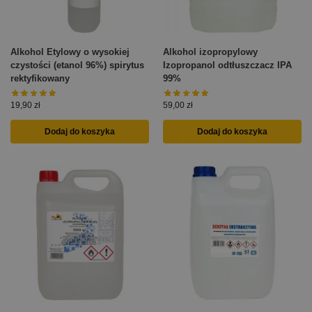
Alkohol Etylowy o wysokiej
Alkohol izopropylowy
czystości (etanol 96%) spirytus
Izopropanol odtłuszczacz IPA
rektyfikowany
99%
19,90
zł
59,00
zł
Dodaj do koszyka
Dodaj do koszyka