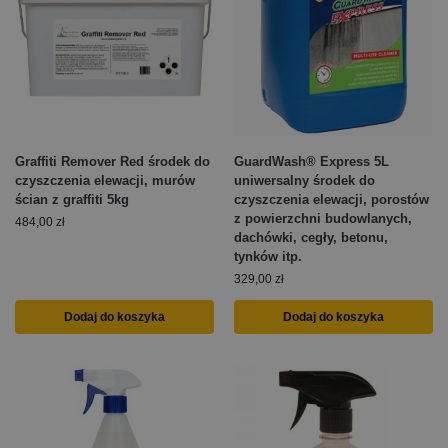
Graffiti Remover Red środek do
GuardWash® Express 5L
czyszczenia elewacji, murów
uniwersalny środek do
ścian z graffiti 5kg
czyszczenia elewacji, porostów
z powierzchni budowlanych,
484,00
zł
dachówki, cegły, betonu,
tynków itp.
329,00
zł
Dodaj do koszyka
Dodaj do koszyka