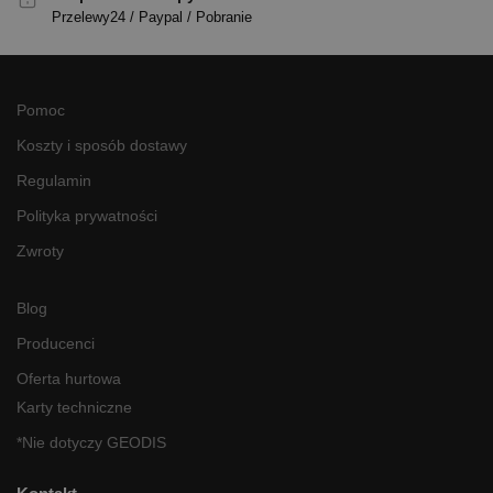
Przelewy24 / Paypal / Pobranie
Pomoc
Koszty i sposób dostawy
Regulamin
Polityka prywatności
Zwroty
Blog
Producenci
Oferta hurtowa
Karty techniczne
*Nie dotyczy GEODIS