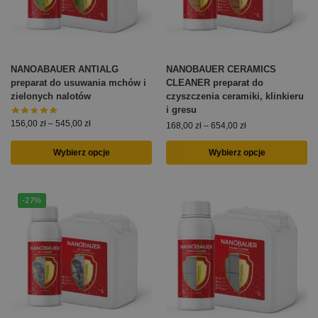
NANOABAUER ANTIALG
NANOBAUER CERAMICS
preparat do usuwania mchów i
CLEANER preparat do
zielonych nalotów
czyszczenia ceramiki, klinkieru
i gresu
156,00
zł
–
545,00
zł
168,00
zł
–
654,00
zł
Wybierz opcje
Wybierz opcje
-27%