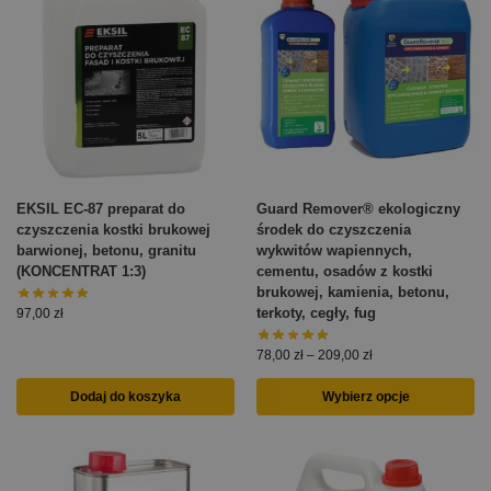
EKSIL EC-87 preparat do
Guard Remover® ekologiczny
czyszczenia kostki brukowej
środek do czyszczenia
barwionej, betonu, granitu
wykwitów wapiennych,
(KONCENTRAT 1:3)
cementu, osadów z kostki
brukowej, kamienia, betonu,
terkoty, cegły, fug
97,00
zł
78,00
zł
–
209,00
zł
Dodaj do koszyka
Wybierz opcje