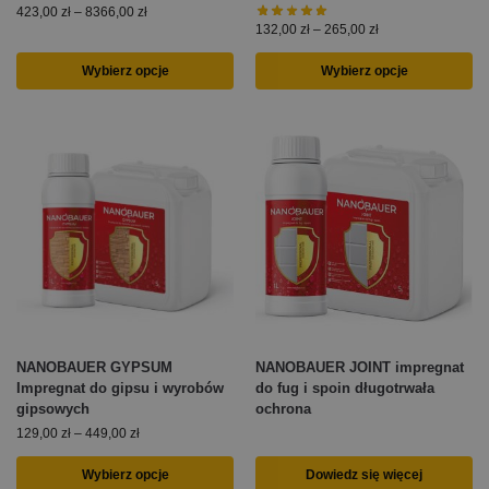
423,00
zł
–
8366,00
zł
132,00
zł
–
265,00
zł
Wybierz opcje
Wybierz opcje
NANOBAUER GYPSUM
NANOBAUER JOINT impregnat
Impregnat do gipsu i wyrobów
do fug i spoin długotrwała
gipsowych
ochrona
129,00
zł
–
449,00
zł
Wybierz opcje
Dowiedz się więcej