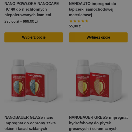
NANO POWŁOKA NANOCAPE
NANOAUTO impregnat do
HC 40 do niechłonnych
tapicerki samochodowej
niepolerowanych kamieni
materiałowej
235,00
zł
–
999,00
zł
55,00
zł
Wybierz opcje
Wybierz opcje
NANOBAUER GLASS nano
NANOBAUER GRESS impregnat
impregnat do ochrony szkła
hydrofobowy do płytek
okien i fasad szklanych
gresowych i ceramicznych