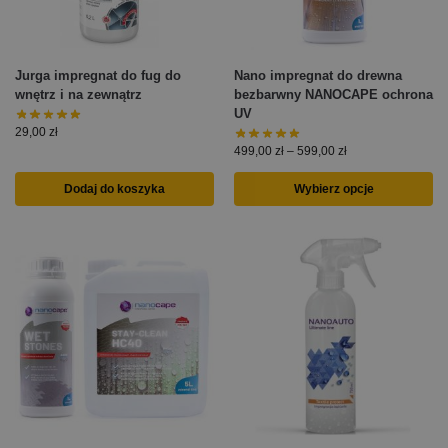
Jurga impregnat do fug do
Nano impregnat do drewna
wnętrz i na zewnątrz
bezbarwny NANOCAPE ochrona
UV
29,00
zł
499,00
zł
–
599,00
zł
Dodaj do koszyka
Wybierz opcje