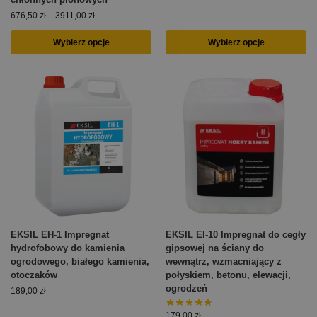
676,50
zł
–
3911,00
zł
Wybierz opcje
Wybierz opcje
EKSIL EH-1 Impregnat
EKSIL EI-10 Impregnat do cegły
hydrofobowy do kamienia
gipsowej na ściany do
ogrodowego, białego kamienia,
wewnątrz, wzmacniający z
otoczaków
połyskiem, betonu, elewacji,
ogrodzeń
189,00
zł
179,00
zł