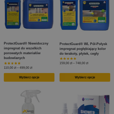
ProtectGuard® Niewidoczny
ProtectGuard® WL Pół-Połysk
impregnat do wszelkich
impregnat pogłębiający kolor
porowatych materiałów
do terakoty, płytek, cegły
budowlanych
159,00
zł
–
748,00
zł
110,00
zł
–
499,00
zł
Wybierz opcje
Wybierz opcje