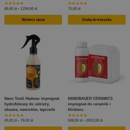
85,00
zł
–
1259,00
zł
75,00
zł
Wybierz opcje
Dodaj do koszyka
Nano Textil Hadwao impregnat
NANOBAUER CERAMICS
hydrofobowy do odzieży,
impregnat do ceramiki i
obuwia, namiotów, tapicerki
klinkieru
45,00
zł
–
79,00
zł
508,00
zł
–
2052,00
zł