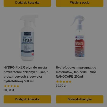
Dodaj do koszyka
Wybierz opcje
HYDRO FIXER płyn do mycia
Hydrofobowy impregnat do
powierzchni szklanych i kabin
materiałów, tapicerki i skór
prysznicowych z powłoką
NANOCAPE 200ml
hydrofobową 500 ml
39,00
zł
30,00
zł
Dodaj do koszyka
Dodaj do koszyka