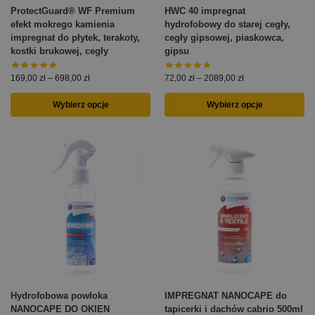
ProtectGuard® WF Premium
HWC 40 impregnat
efekt mokrego kamienia
hydrofobowy do starej cegły,
impregnat do płytek, terakoty,
cegły gipsowej, piaskowca,
kostki brukowej, cegły
gipsu
169,00
zł
–
698,00
zł
72,00
zł
–
2089,00
zł
Wybierz opcje
Wybierz opcje
Hydrofobowa powłoka
IMPREGNAT NANOCAPE do
NANOCAPE DO OKIEN
tapicerki i dachów cabrio 500ml