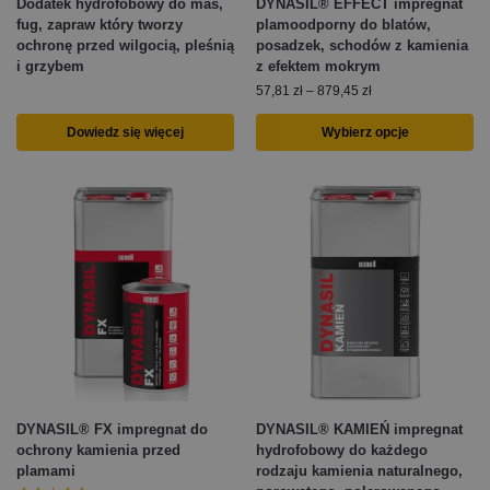
Dodatek hydrofobowy do mas,
DYNASIL® EFFECT impregnat
fug, zapraw który tworzy
plamoodporny do blatów,
ochronę przed wilgocią, pleśnią
posadzek, schodów z kamienia
i grzybem
z efektem mokrym
57,81
zł
–
879,45
zł
Dowiedz się więcej
Wybierz opcje
DYNASIL® FX impregnat do
DYNASIL® KAMIEŃ impregnat
ochrony kamienia przed
hydrofobowy do każdego
plamami
rodzaju kamienia naturalnego,