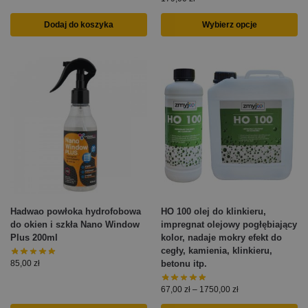
Dodaj do koszyka
Wybierz opcje
Hadwao powłoka hydrofobowa
HO 100 olej do klinkieru,
do okien i szkła Nano Window
impregnat olejowy pogłębiający
Plus 200ml
kolor, nadaje mokry efekt do
cegły, kamienia, klinkieru,
betonu itp.
85,00
zł
67,00
zł
–
1750,00
zł