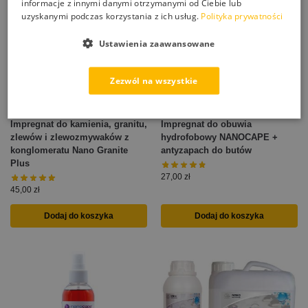
informacje z innymi danymi otrzymanymi od Ciebie lub
uzyskanymi podczas korzystania z ich usług.
Polityka prywatności
Ustawienia zaawansowane
Zezwól na wszystkie
Impregnat do kamienia, granitu,
Impregnat do obuwia
zlewów i zlewozmywaków z
hydrofobowy NANOCAPE +
konglomeratu Nano Granite
antyzapach do butów
Plus
27,00
zł
45,00
zł
Dodaj do koszyka
Dodaj do koszyka