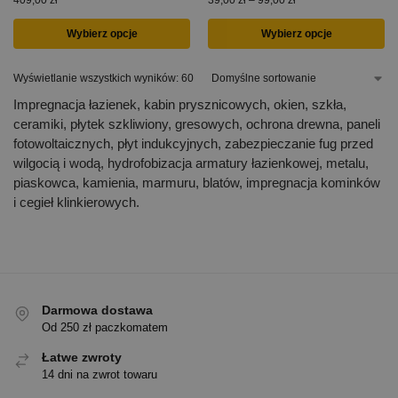
409,00
zł
39,00
zł
–
99,00
zł
Wybierz opcje
Wybierz opcje
Wyświetlanie wszystkich wyników: 60
Impregnacja łazienek, kabin prysznicowych, okien, szkła,
ceramiki, płytek szkliwiony, gresowych, ochrona drewna, paneli
fotowoltaicznych, płyt indukcyjnych, zabezpieczanie fug przed
wilgocią i wodą, hydrofobizacja armatury łazienkowej, metalu,
piaskowca, kamienia, marmuru, blatów, impregnacja kominków
i cegieł klinkierowych.
Darmowa dostawa
Od 250 zł paczkomatem
Łatwe zwroty
14 dni na zwrot towaru