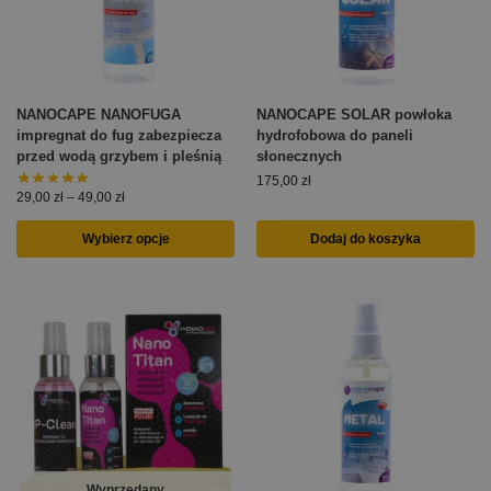
NANOCAPE NANOFUGA
NANOCAPE SOLAR powłoka
impregnat do fug zabezpiecza
hydrofobowa do paneli
przed wodą grzybem i pleśnią
słonecznych
175,00
zł
29,00
zł
–
49,00
zł
Wybierz opcje
Dodaj do koszyka
Wyprzedany