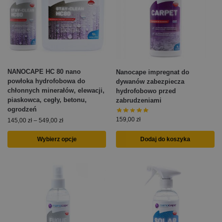
NANOCAPE HC 80 nano
Nanocape impregnat do
powłoka hydrofobowa do
dywanów zabezpiecza
chłonnych minerałów, elewacji,
hydrofobowo przed
piaskowca, cegły, betonu,
zabrudzeniami
ogrodzeń
159,00
zł
145,00
zł
–
549,00
zł
Wybierz opcje
Dodaj do koszyka