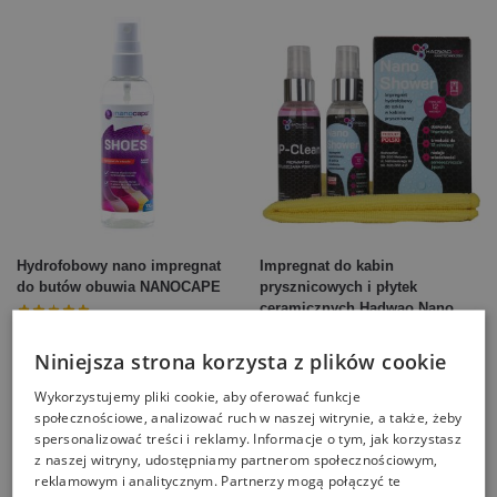
Hydrofobowy nano impregnat
Impregnat do kabin
do butów obuwia NANOCAPE
prysznicowych i płytek
ceramicznych Hadwao Nano
Shower
25,00
zł
–
39,00
zł
45,00
zł
Niniejsza strona korzysta z plików cookie
Wykorzystujemy pliki cookie, aby oferować funkcje
Wybierz opcje
Dodaj do koszyka
społecznościowe, analizować ruch w naszej witrynie, a także, żeby
spersonalizować treści i reklamy. Informacje o tym, jak korzystasz
z naszej witryny, udostępniamy partnerom społecznościowym,
reklamowym i analitycznym. Partnerzy mogą połączyć te