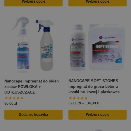
Wybierz opcje
Wybierz opcje
NANOCAPE SOFT STONES
Nanocape impregnat do okien
impregnat do gipsu betonu
zestaw POWŁOKA +
kostki brukowej i piaskowca
ODTŁUSZCZACZ
39,00
zł
–
134,00
zł
90,00
zł
Dodaj do koszyka
Wybierz opcje