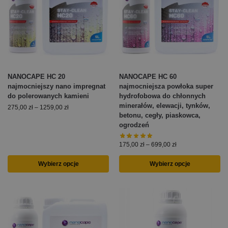
NANOCAPE HC 20
NANOCAPE HC 60
najmocniejszy nano impregnat
najmocniejsza powłoka super
do polerowanych kamieni
hydrofobowa do chłonnych
minerałów, elewacji, tynków,
275,00
zł
–
1259,00
zł
betonu, cegły, piaskowca,
ogrodzeń
175,00
zł
–
699,00
zł
Wybierz opcje
Wybierz opcje