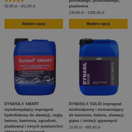
porowatego, polerowanego,
piaskowca
52,89
zł
–
811,80
zł
239,85
zł
–
1365,30
zł
Wybierz opcje
Wybierz opcje
DYNASIL® SMART
DYNASIL® SOLID impregnat
wysokowydajny impregnat
wodoodporny i wzmacniający
hydrofobowy do elewacji, cegły,
do kamienia, betonu, elewacji,
betonu, kamienia, ogrodzeń,
gipsu i imitacji gipsowych
piaskowca i innych powierzchni
10,00
zł
–
885,60
zł
chłonnych pionowych