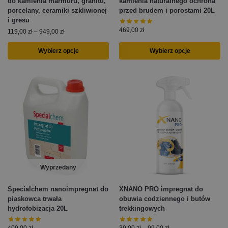
do kamienia marmuru, granitu,
kamienia naturalnego ochrona
porcelany, ceramiki szkliwionej
przed brudem i porostami 20L
i gresu
469,00
zł
119,00
zł
–
949,00
zł
Wybierz opcje
Wybierz opcje
Wyprzedany
Specialchem nanoimpregnat do
XNANO PRO impregnat do
piaskowca trwała
obuwia codziennego i butów
hydrofobizacja 20L
trekkingowych