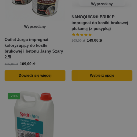
Wyprzedany
NANOQUICK® BRUK P
impregnat do kostki brukowej
Wyprzedany
płukanej (z posypką)
Outlet Jurga impregnat
149,00
zł
165,00
zł
koloryzujący do kostki
brukowej i betonu Jasny Szary
2.5l
109,00
zł
165,00
zł
Dowiedz się więcej
Wybierz opcje
-20%