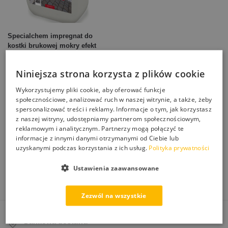
Specialchem impregnat do
kostki brukowej mokry efekt
20L
199,00
zł
–
1099,00
zł
Niniejsza strona korzysta z plików cookie
Wybierz opcje
Wykorzystujemy pliki cookie, aby oferować funkcje
społecznościowe, analizować ruch w naszej witrynie, a także, żeby
spersonalizować treści i reklamy. Informacje o tym, jak korzystasz
Wyświetlanie wszystkich wyników: 3
z naszej witryny, udostępniamy partnerom społecznościowym,
Outlet – produkty pełnowartościowe w niższej cenie, z otwartym
reklamowym i analitycznym. Partnerzy mogą połączyć te
lub lekko uszkodzonym opakowaniem. Impregnaty i preparaty z
informacje z innymi danymi otrzymanymi od Ciebie lub
uzyskanymi podczas korzystania z ich usług.
Polityka prywatności
końcówek serii, wyprzedaży i zwrotów, w pełni sprawne, taniej.
Sprawdź dostępność, zanim znikną.
Ustawienia zaawansowane
Zezwól na wszystkie
Darmowa dostawa