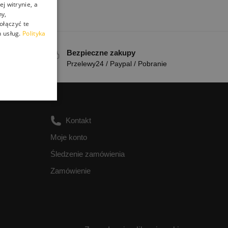
j witrynie, a
ny,
ołączyć te
 usług.
Polityka
Bezpieczne zakupy
u
Przelewy24 / Paypal / Pobranie
Kontakt
Moje konto
Śledzenie zamówienia
Zamówienie