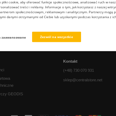
pliki cookie, aby oferować funkcje społecznościowe, analizować ruch w nasze
rsonalizować treści i reklamy. Informacje o tym, jak korzystasz z naszej witry
artnerom społecznościowym, reklamowym i analitycznym. Partnerzy mogą p
nymi danymi otrzymanymi od Ciebie lub uzyskanymi podczas korzystania z ich
we zwroty
Profesjonalna pomoc
ni na zwrot towaru
Pomoc w doborze produkt
Zezwól na wszystkie
a zaawansowane
Kontakt
nci
(+48) 730 070 931
urtowa
sklep@centralstore.net
chniczne
tyczy GEODIS