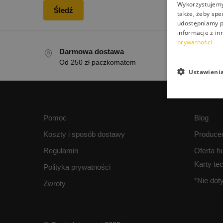
Wykorzystujemy 
Śledź
także, żeby spe
udostępniamy p
informacje z in
prywatności
Darmowa dostawa
Łat
Od 250 zł paczkomatem
14 d
Ustawieni
Pomoc
Blog
Koszty i sposób dostawy
Produce
Regulamin
Oferta h
Karty te
Polityka prywatności
*Nie do
Zwroty