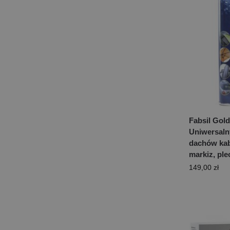
Fabsil Gold
Uniwersaln
dachów kabr
markiz, pl
149,00
zł