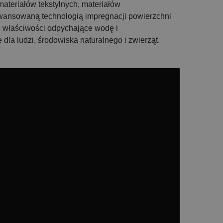
materiałów tekstylnych, materiałów
awansowaną technologią impregnacji powierzchni
e właściwości odpychające wodę i
la ludzi, środowiska naturalnego i zwierząt.