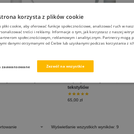
strona korzysta z plików cookie
pliki cookie, aby oferować funkcje społecznościowe, analizować ruch w nasze
rsonalizować treści i reklamy. Informacje o tym, jak korzystasz z naszej witry
artnerom społecznościowym, reklamowym i analitycznym. Partnerzy mogą p
nymi danymi otrzymanymi od Ciebie lub uzyskanymi podczas korzystania z ich
Zezwól na wszystkie
a zaawansowane
impregnat do tapicerki
NANOBAUER TEXTILIE PROT
ej materiałowej
impregnat do dywanów, materia
tekstyliów
65,00
zł
Wyświetlanie wszystkich wyników: 9