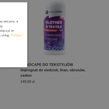
j witrynie, a
ny,
ołączyć te
 usług.
Polityka
ECT
NANOCAPE DO TEKSTYLIÓW
łów,
impregnat do siedzisk, firan, obrusów,
zasłon
149,00
zł