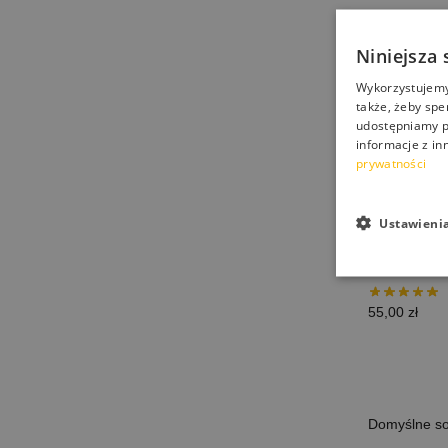
Niniejsza 
Wykorzystujemy 
także, żeby spe
udostępniamy p
informacje z in
prywatności
Ustawieni
NANOAUTO 
samochodow
55,00
zł