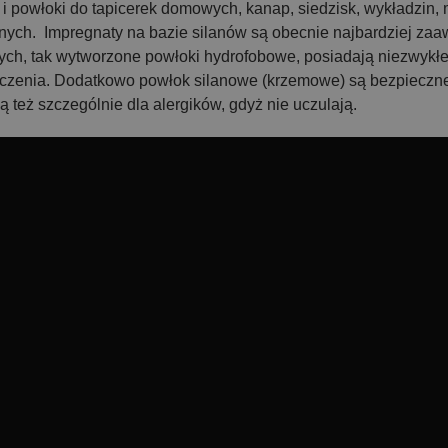
i powłoki do tapicerek domowych, kanap, siedzisk, wykładzin, 
nych. Impregnaty na bazie silanów są obecnie najbardziej za
ych, tak wytworzone powłoki hydrofobowe, posiadają niezwykł
czenia. Dodatkowo powłok silanowe (krzemowe) są bezpieczne d
 też szczególnie dla alergików, gdyż nie uczulają.