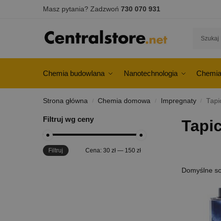
Masz pytania? Zadzwoń
730 070 931
Chemia budowlana
Nanotechnologia
Chemia
Strona główna
Chemia domowa
Impregnaty
Tapi
/
/
/
Filtruj wg ceny
Tapic
Filtruj
Cena:
30 zł
—
150 zł