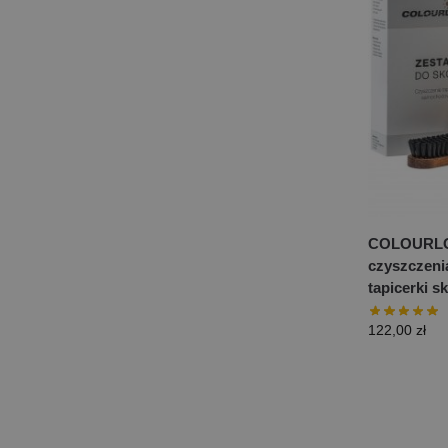
COLOURLO
czyszczenia
tapicerki s
122,00
zł