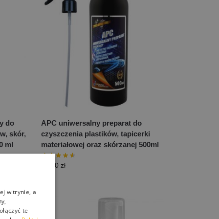
ny do
APC uniwersalny preparat do
w, skór,
czyszczenia plastików, tapicerki
0 ml
materiałowej oraz skórzanej 500ml
25,00
zł
j witrynie, a
ny,
ołączyć te