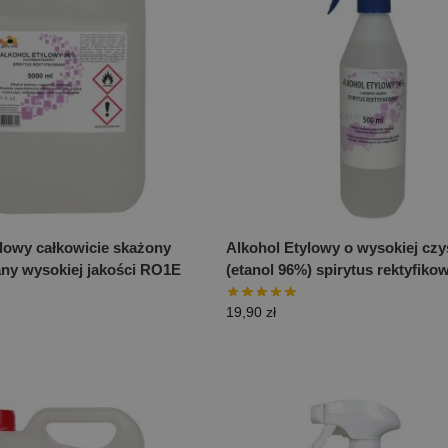
ylowy całkowicie skażony
Alkohol Etylowy o wysokiej czy
any wysokiej jakości RO1E
(etanol 96%) spirytus rektyfiko
19,90
zł