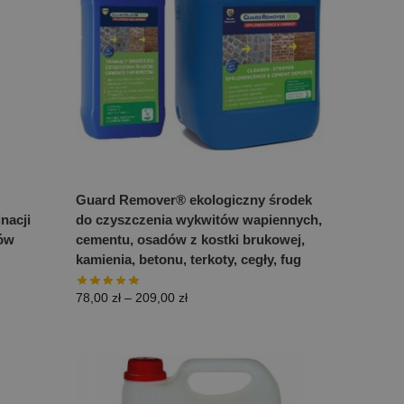
Guard Remover® ekologiczny środek
nacji
do czyszczenia wykwitów wapiennych,
hów
cementu, osadów z kostki brukowej,
kamienia, betonu, terkoty, cegły, fug
78,00
zł
–
209,00
zł