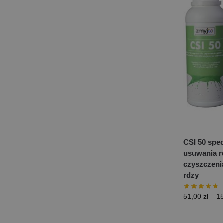
CSI 50 spec
usuwania rd
czyszczenia
rdzy
51,00
zł
–
1