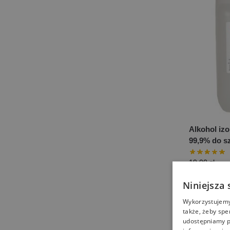
Alkohol iz
99,9% do sz
19,00
zł
Niniejsza 
Wykorzystujemy 
także, żeby spe
udostępniamy p