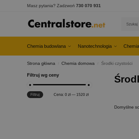
Masz pytania? Zadzwoń
730 070 931
Chemia budowlana
Nanotechnologia
Chemia
Strona główna
Chemia domowa
Środki czystości
/
/
Filtruj wg ceny
Środk
Filtruj
Cena:
0 zł
—
1520 zł