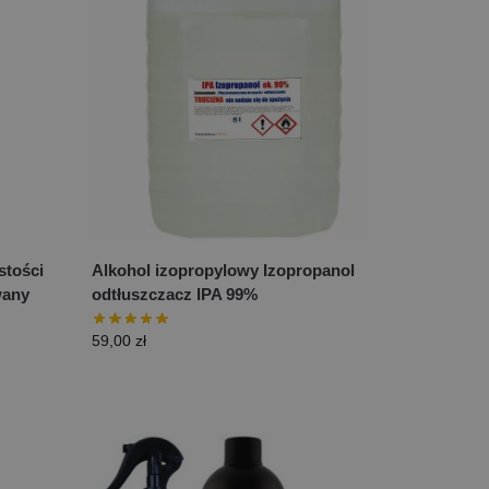
stości
Alkohol izopropylowy Izopropanol
wany
odtłuszczacz IPA 99%
59,00
zł