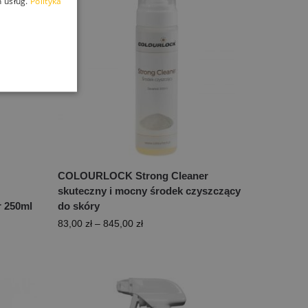
 usług.
Polityka
COLOURLOCK Strong Cleaner
skuteczny i mocny środek czyszczący
r 250ml
do skóry
83,00
zł
–
845,00
zł