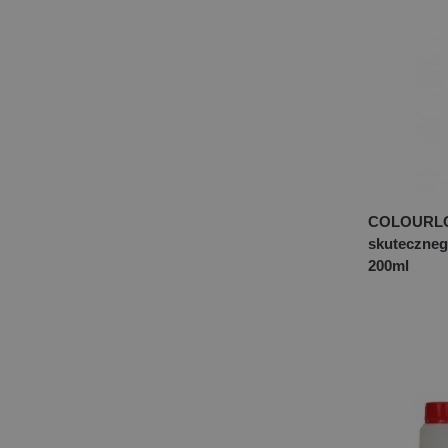
COLOURLOC
skuteczneg
200ml