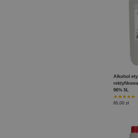
Alkohol et
rektyfikow
96% 5L
85,00
zł