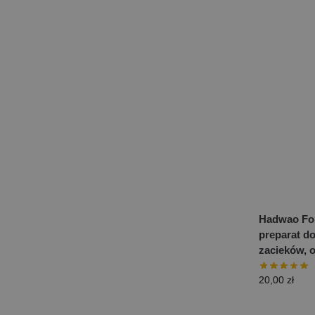
Hadwao For
preparat do
zacieków, 
20,00
zł