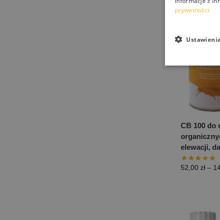
informacje z in
prywatności
Ustawieni
CB 100 do 
organiczny
elewacji, d
52,00
zł
–
1