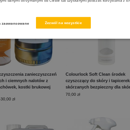
nymi danymi otrzymanymi od Ciebie lub uzyskanymi podczas korzystania z ich
Zezwól na wszystkie
a zaawansowane
czyszczenia zanieczyszczeń
Colourlock Soft Clean środek
ch i ciemnych nalotów z
czyszczący do skóry i tapicerek
achówek, kostki brukowej
skórzanych bezpieczny dla skó
70,00
zł
430,00
zł