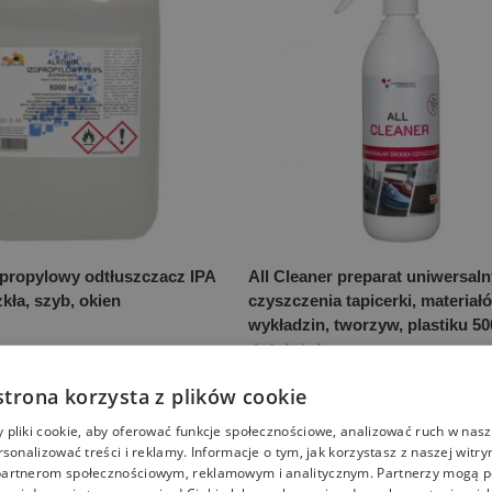
opropylowy odtłuszczacz IPA
All Cleaner preparat uniwersal
kła, szyb, okien
czyszczenia tapicerki, materiałó
wykładzin, tworzyw, plastiku 50
21,00
zł
strona korzysta z plików cookie
pliki cookie, aby oferować funkcje społecznościowe, analizować ruch w nasze
rsonalizować treści i reklamy. Informacje o tym, jak korzystasz z naszej witry
artnerom społecznościowym, reklamowym i analitycznym. Partnerzy mogą p