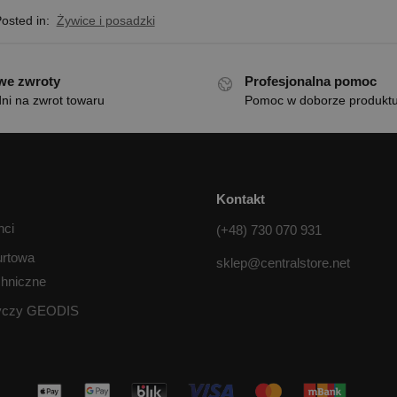
osted in:
Żywice i posadzki
we zwroty
Profesjonalna pomoc
ni na zwrot towaru
Pomoc w doborze produkt
Kontakt
nci
(+48) 730 070 931
urtowa
sklep@centralstore.net
chniczne
tyczy GEODIS