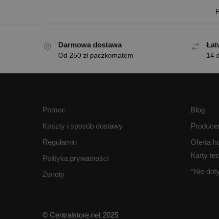
P
Darmowa dostawa
Łat
Od 250 zł paczkomatem
14 d
Pomoc
Blog
Koszty i sposób dostawy
Produce
Regulamin
Oferta h
Karty te
Polityka prywatności
*Nie do
Zwroty
© Centralstore.net 2025