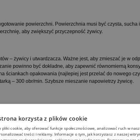
gotowanie powierzchni. Powierzchnia musi być czysta, sucha 
ierzchnię, aby zwiększyć przyczepność żywicy.
w – żywicy i utwardzacza. Ważne jest, aby zmieszać je w od
eszanie powinno być dokładne, aby zapewnić równomierną kons
 na ściankach opakowania (najlepiej jest przelać do nowego cz
arką – 300 obr/min. Szybsze mieszanie napowietrzy żywicę.
nakładania żywicy. Można to robić za pomocą pędzla, wałka lu
ównomiernie, unikając tworzenia bąbelków powietrza.
strona korzysta z plików cookie
pliki cookie, aby oferować funkcje społecznościowe, analizować ruch w nasze
rsonalizować treści i reklamy. Informacje o tym, jak korzystasz z naszej witry