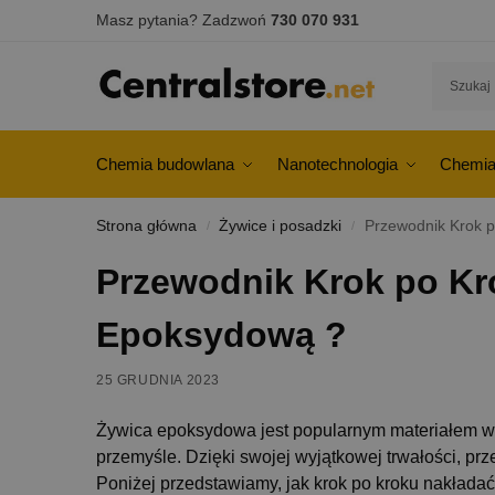
Masz pytania? Zadzwoń
730 070 931
Chemia budowlana
Nanotechnologia
Chemia
Strona główna
Żywice i posadzki
Przewodnik Krok p
/
/
Przewodnik Krok po Kr
Epoksydową ?
25 GRUDNIA 2023
Żywica epoksydowa jest popularnym materiałem wy
przemyśle. Dzięki swojej wyjątkowej trwałości, pr
Poniżej przedstawiamy, jak krok po kroku nakładać