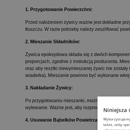
1. Przygotowanie Powierzchni:
Przed nałożeniem żywicy ważne jest dokładne przy
tłuszczu. W razie potrzeby należy zeszlifować pow
2. Mieszanie Składników:
Żywica epoksydowa składa się z dwóch komponentó
proporcjach, zgodnie z instrukcją producenta. Mi
oraz aby resztki niewymieszanej żywic nie zostały
wiaderka). Mieszanie powinno być wykonane wkręt
3. Nakładanie Żywicy:
Po przygotowaniu mieszanki, można przystąpić do 
wylewanie. Ważne jest, aby rozprowadzić żywicę r
Niniejsza 
Wykorzystujemy 
4. Usuwanie Bąbelków Powietrza:
także, żeby spe