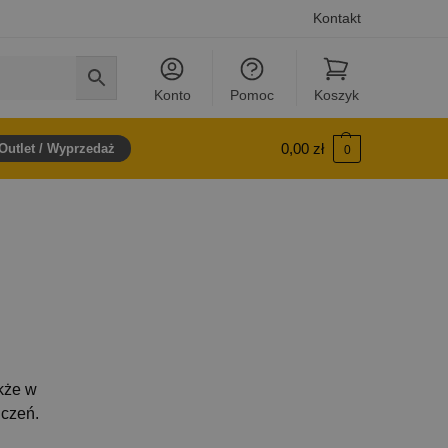
Kontakt
Konto
Pomoc
Koszyk
0,00
zł
Outlet / Wyprzedaż
0
kże w
ńczeń.