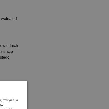
i wolna od
powiednich
ystencję
ystego
b poprzez
j witrynie, a
ny,