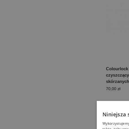
Colourlock
czyszczący 
skórzanych
70,00
zł
Niniejsza 
Wykorzystujemy 
także, żeby spe