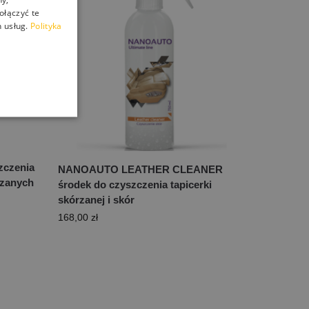
ołączyć te
 usług.
Polityka
zczenia
NANOAUTO LEATHER CLEANER
rzanych
środek do czyszczenia tapicerki
skórzanej i skór
168,00
zł