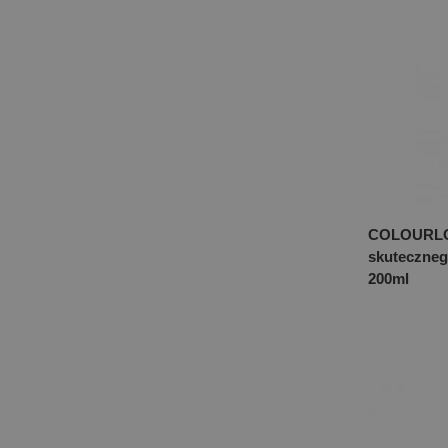
COLOURLOC
skuteczneg
200ml