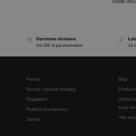
Środki doc
Darmowa dostawa
Łat
Od 250 zł paczkomatem
14 d
Pomoc
Blog
Koszty i sposób dostawy
Produce
Regulamin
Oferta h
Karty te
Polityka prywatności
*Nie do
Zwroty