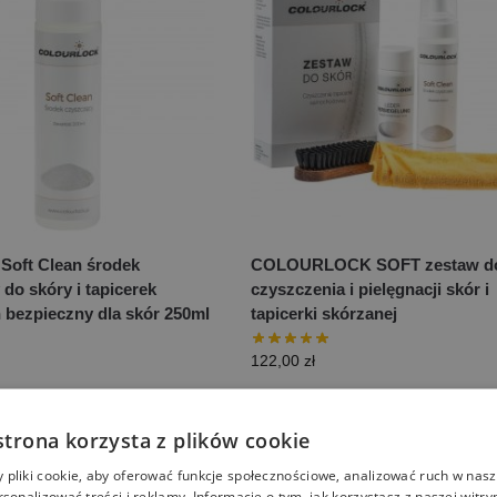
 Soft Clean środek
COLOURLOCK SOFT zestaw d
do skóry i tapicerek
czyszczenia i pielęgnacji skór i
 bezpieczny dla skór 250ml
tapicerki skórzanej
122,00
zł
strona korzysta z plików cookie
pliki cookie, aby oferować funkcje społecznościowe, analizować ruch w nasze
rsonalizować treści i reklamy. Informacje o tym, jak korzystasz z naszej witry