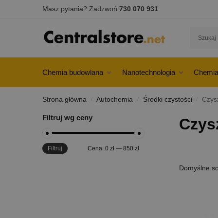
Masz pytania? Zadzwoń
730 070 931
Chemia budowlana
Nanotechnologia
Chemia
Strona główna
Autochemia
Środki czystości
Czysz
/
/
/
Filtruj wg ceny
Czysz
Filtruj
Cena:
0 zł
—
850 zł