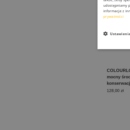
udostępniamy p
informacje z in
prywatności
Ustawieni
COLOURL
mocny środ
konserwacj
128,00
zł