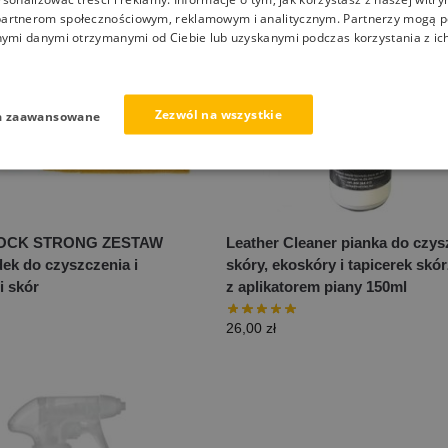
artnerom społecznościowym, reklamowym i analitycznym. Partnerzy mogą p
nymi danymi otrzymanymi od Ciebie lub uzyskanymi podczas korzystania z ich
Zezwól na wszystkie
a zaawansowane
OCK STRONG ZESTAW
Leather Cleaner pianka do czys
ek do czyszczenia i
skóry, ekoskóry i tapicerek skó
i skór
z aplikatorem piany 150ml
26,00
zł