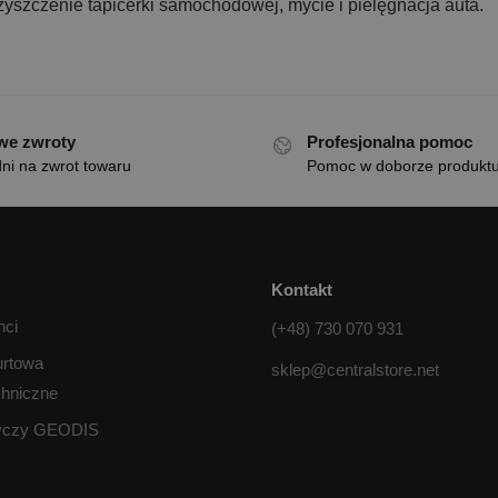
zyszczenie tapicerki samochodowej, mycie i pielęgnacja auta.
we zwroty
Profesjonalna pomoc
ni na zwrot towaru
Pomoc w doborze produkt
Kontakt
nci
(+48) 730 070 931
urtowa
sklep@centralstore.net
chniczne
tyczy GEODIS