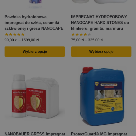
Powłoka hydrofobowa,
IMPREGNAT HYDROFOBOWY
impregnat do szkła, ceramiki
NANOCAPE HARD STONES do
szkliwionej i gresu NANOCAPE
klinkieru, granitu, marmuru
99,00
zł
–
1599,00
zł
75,00
zł
–
325,00
zł
Wybierz opcje
Wybierz opcje
NANOBAUER GRESS impregnat
ProtectGuard® MG impregnat