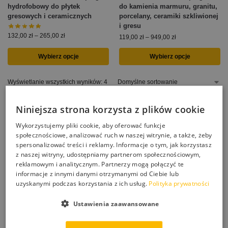
hydrofobowy do płytek
do kamienia marmuru, granitu,
gresowych i ceramicznych
porcelany, ceramiki szkliwionej
i gresu
132,00
zł
–
265,00
zł
119,00
zł
–
949,00
zł
Wybierz opcje
Wybierz opcje
Wyświetlanie wszystkich wyników: 4
Jak zaimpregnować płytki gresowe, szlkiwione, płytki
Niniejsza strona korzysta z plików cookie
ceramiczne? Mamy do tego impregnaty i powłoki hydrofobowe
przeznaczone do ochrony powierzchni gresowych matowych i
Wykorzystujemy pliki cookie, aby oferować funkcje
szkliwionych. Hydrofobizacja ułatwia zachowanie czystości,
społecznościowe, analizować ruch w naszej witrynie, a także, żeby
pory w strukturze płytek bywają na tyle porowate, że brud łatwo
spersonalizować treści i reklamy. Informacje o tym, jak korzystasz
się trzyma, a mycie powierzchnie łazienek, czy kuchni bywa
z naszej witryny, udostępniamy partnerom społecznościowym,
reklamowym i analitycznym. Partnerzy mogą połączyć te
uporczywe. Naniesienie powłoki hydrofobowej ułatwia
informacje z innymi danymi otrzymanymi od Ciebie lub
sprzątanie, brud nie „chwyta się”. Hydrofobizacja zabezpiecza
uzyskanymi podczas korzystania z ich usług.
Polityka prywatności
też powierzchnie gresu i kamienia przed kwasami, które potrafią
zostawić plamę na kamieniu czy gresie. Powierzchnie
Ustawienia zaawansowane
łazienkowe bywają trudne do umycia z osadów, impregnacja
ograniczy przywieranie osadów i kamienia do płytek, co