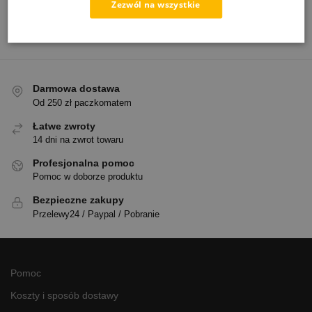
Zezwól na wszystkie
znacząco skróci czas poświęcony na doczyszczanie.
Darmowa dostawa
Od 250 zł paczkomatem
Łatwe zwroty
14 dni na zwrot towaru
Profesjonalna pomoc
Pomoc w doborze produktu
Bezpieczne zakupy
Przelewy24 / Paypal / Pobranie
Pomoc
Koszty i sposób dostawy