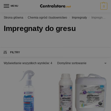
MENU
0
Strona główna
Chemia ogród i budownictwo
Impregnaty
Impregnaty do gresu
/
/
/
Impregnaty do gresu
FILTRY
Wyświetlanie wszystkich wyników: 4