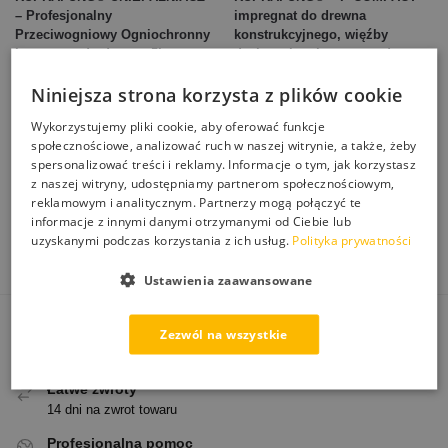
– Profesjonalny
impregnat do drewna
Przeciwogniowy Ogniochronny
konstrukcyjnego, więźby
Impregnat do drewna 5L
dachowej, ochrona przed
grzybem i owadami bezbarwny,
149,00
zł
Niniejsza strona korzysta z plików cookie
zielony i brązowy
(KONCENTRAT 1:13)
Wykorzystujemy pliki cookie, aby oferować funkcje
społecznościowe, analizować ruch w naszej witrynie, a także, żeby
29,00
zł
–
159,00
zł
spersonalizować treści i reklamy. Informacje o tym, jak korzystasz
z naszej witryny, udostępniamy partnerom społecznościowym,
Dodaj do koszyka
Wybierz opcje
reklamowym i analitycznym. Partnerzy mogą połączyć te
informacje z innymi danymi otrzymanymi od Ciebie lub
Wyświetlanie wszystkich wyników: 4
uzyskanymi podczas korzystania z ich usług.
Polityka prywatności
Ustawienia zaawansowane
Zezwól na wszystkie
Darmowa dostawa
Od 250 zł paczkomatem
Łatwe zwroty
14 dni na zwrot towaru
Profesjonalna pomoc