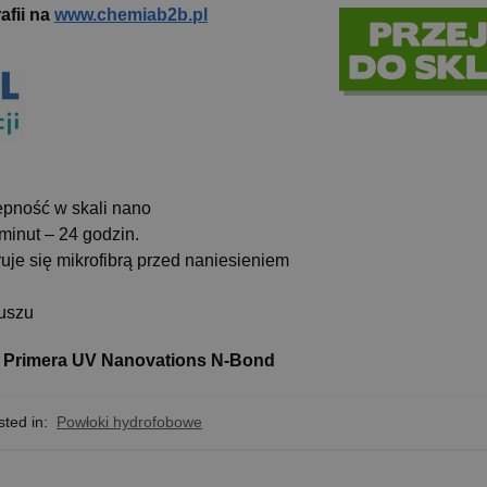
afii na
www.chemiab2b.pl
epność w skali nano
minut – 24 godzin.
uje się mikrofibrą przed naniesieniem
tuszu
 Primera UV Nanovations N-Bond
ted in:
Powłoki hydrofobowe