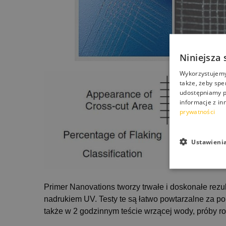
Niniejsza 
Wykorzystujemy 
także, żeby spe
udostępniamy p
informacje z in
prywatności
Ustawieni
Primer Nanovations tworzy trwałe i doskonałe rez
nadrukiem UV. Testy te są łatwo powtarzalne za po
także w 2 godzinnym teście wrzącej wody, próby r