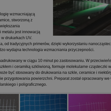
logię wzmacniającą
amice, stworzoną z
zwiększania
i metalu jest innowacją
 w drukarkach UV.
, od tradycyjnych primerów, dzięki wykorzystaniu nanocząstec
rdzo wydajna technologia wzmacniania przyczepności.
 nadrukowany w ciągu 10 minut po zastosowaniu. W przeciwień
kłem i ceramiką szkliwioną, formuje molekularne cząsteczki w
oże być stosowany do drukowania na szkle, ceramice i niektór
e przygotowania powierzchni. Preparat został opracowany we
rskiego i poligraficznego.