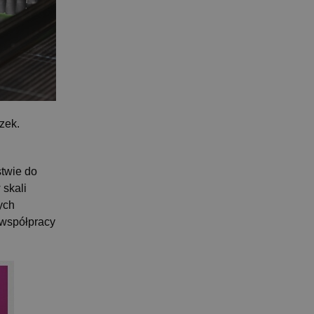
zek.
stwie do
 skali
ych
 współpracy