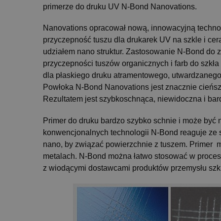
primerze do druku UV N-Bond Nanovations.
Nanovations opracował nową, innowacyjną techno
przyczepność tuszu dla drukarek UV na szkle i cer
udziałem nano struktur. Zastosowanie N-Bond do 
przyczepności tuszów organicznych i farb do szkła 
dla płaskiego druku atramentowego, utwardzanego
Powłoka N-Bond Nanovations jest znacznie cieńsza
Rezultatem jest szybkoschnąca, niewidoczna i ba
Primer do druku bardzo szybko schnie i może być
konwencjonalnych technologii N-Bond reaguje ze sz
nano, by związać powierzchnie z tuszem. Primer m
metalach. N-Bond można łatwo stosować w procesi
z wiodącymi dostawcami produktów przemysłu szkla