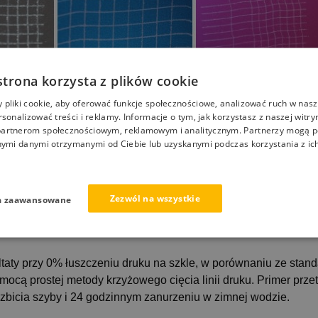
strona korzysta z plików cookie
pliki cookie, aby oferować funkcje społecznościowe, analizować ruch w nasze
rsonalizować treści i reklamy. Informacje o tym, jak korzystasz z naszej witry
artnerom społecznościowym, reklamowym i analitycznym. Partnerzy mogą p
nymi danymi otrzymanymi od Ciebie lub uzyskanymi podczas korzystania z ich
Zezwól na wszystkie
a zaawansowane
ultaty przy 0% łuszczeniu druku na szkle, w porównaniu ze sta
mocą prostej metody krzyżowego cięcia linii druku. Primer prz
ozbicia szyby i 24 godzinnym zanurzeniu w zimnej wodzie.