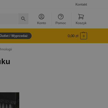
Kontakt
Konto
Pomoc
Koszyk
0,00
zł
Outlet / Wyprzedaż
0
hnologii
uku