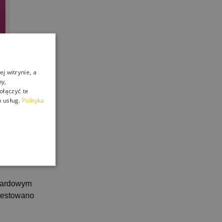
j witrynie, a
ny,
ołączyć te
 usług.
Polityka
ndardowym
etestowano