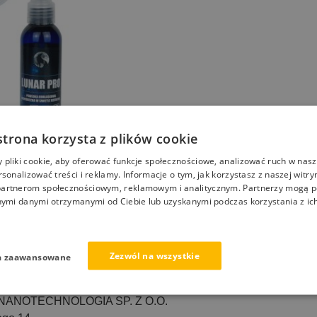
strona korzysta z plików cookie
Wyprzedany
pliki cookie, aby oferować funkcje społecznościowe, analizować ruch w nasze
 powłoka odblaskowa
rsonalizować treści i reklamy. Informacje o tym, jak korzystasz z naszej witry
światło reflektorów na
artnerom społecznościowym, reklamowym i analitycznym. Partnerzy mogą p
ak, odzież
nymi danymi otrzymanymi od Ciebie lub uzyskanymi podczas korzystania z ich
Zezwól na wszystkie
a zaawansowane
Wyświetlanie jednego wyniku
ANOTECHNOLOGIA SP. Z O.O.