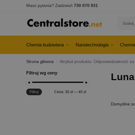
Masz pytania? Zadzwoń
730 070 931
Chemia budowlana
Nanotechnologia
Chemia
Strona główna
Atrybut produktu: Odpowiedzialność za
/
Filtruj wg ceny
Luna
Filtruj
Cena:
30 zł
—
40 zł