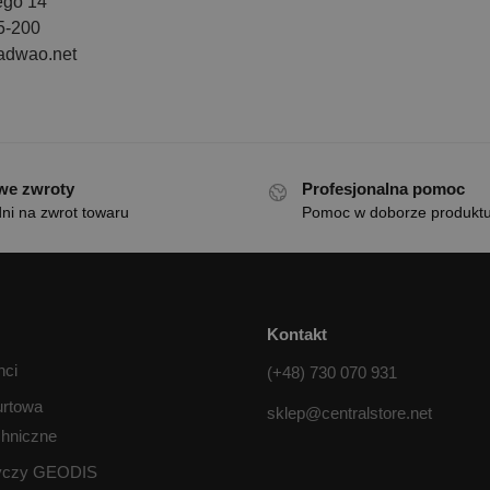
ego 14
5-200
adwao.net
we zwroty
Profesjonalna pomoc
ni na zwrot towaru
Pomoc w doborze produkt
Kontakt
nci
(+48) 730 070 931
urtowa
sklep@centralstore.net
chniczne
tyczy GEODIS