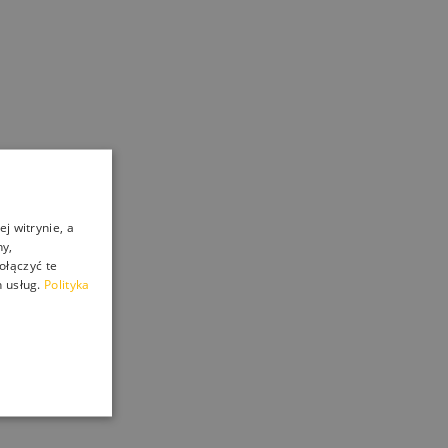
j witrynie, a
ny,
ołączyć te
 usług.
Polityka