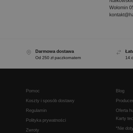
Nałkowski
Wołomin 0
kontakt@h
Darmowa dostawa
Łat
Od 250 zł paczkomatem
14 d
Pomoc
Blog
Koszty i sposób dostawy
Produce
Regulamin
Oferta h
Karty te
Polityka prywatności
*Nie do
Zwroty