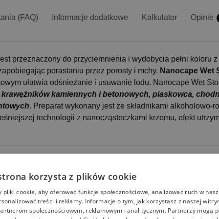
tania (FAQ)
Informacje dodatkowe
Kalkulator
Opinie
est przeznaczony do przyciemnienia i wydobycia pełni koloru z k
zapobiegając porastaniu przez porosty i mchy.
Nanocape Wet 
owym ułatwia odśnieżanie i usuwanie lodu. Nanocape Wet Stones
o
krawężników kamiennych i betonowych, piaskowca, chodni
entowych
.
Preparat wykonany jest ze składnikami alkoholowo-r
śniejszej technologii z nanocząsteczkami krzemu, efekt utrzymu
strona korzysta z plików cookie
pliki cookie, aby oferować funkcje społecznościowe, analizować ruch w nasze
rsonalizować treści i reklamy. Informacje o tym, jak korzystasz z naszej witry
artnerom społecznościowym, reklamowym i analitycznym. Partnerzy mogą p