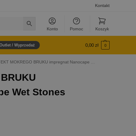
Kontakt
Konto
Pomoc
Koszyk
0,00
zł
Outlet / Wyprzedaż
0
EKT MOKREGO BRUKU impregnat Nanocape Wet Stones
 BRUKU
pe Wet Stones