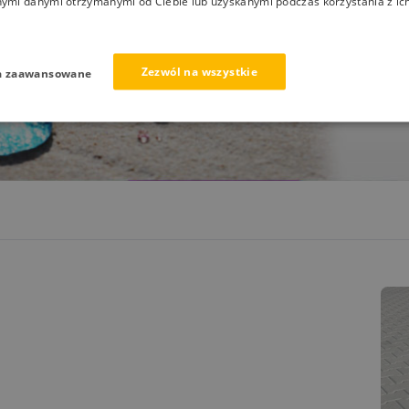
nymi danymi otrzymanymi od Ciebie lub uzyskanymi podczas korzystania z ich
Zezwól na wszystkie
a zaawansowane