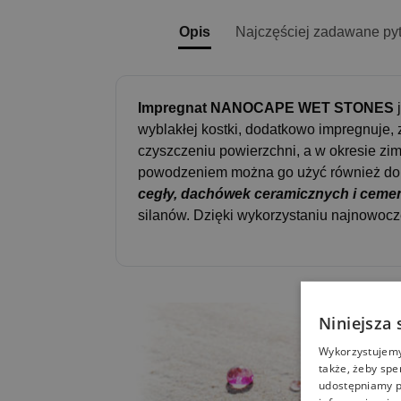
Opis
Najczęściej zadawane py
Impregnat NANOCAPE WET STONES
j
wyblakłej kostki, dodatkowo impregnuje, 
czyszczeniu powierzchni, a w okresie zim
powodzeniem można go użyć również d
cegły, dachówek ceramicznych i cem
silanów. Dzięki wykorzystaniu najnowocze
Niniejsza 
Wykorzystujemy 
także, żeby spe
udostępniamy p