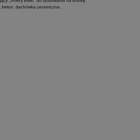
jący „mokry efekt” do stosowania na kostkę
r, beton, dachówka ceramiczna.