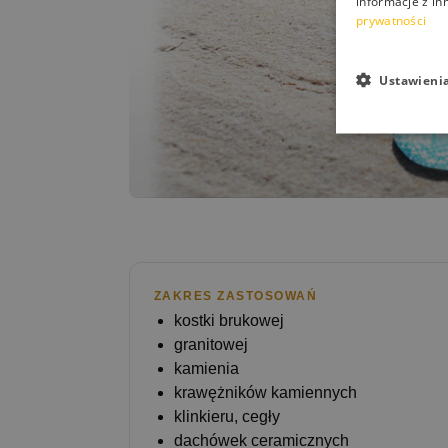
informacje z in
prywatności
Ustawieni
ZAKRES ZASTOSOWAŃ
kostki brukowej
granitowej
kamienia
krawężników kamiennych
klinkieru, cegły
dachówek ceramicznych