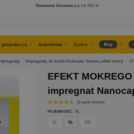
Darmowa dostawa
już od 250 zł
 gospodarcza
Autochemia
Żywice
Blog
Impregnaty
Impregnaty do kostki brukowej i betonu efekt mokry
EF
/
/
EFEKT MOKREGO
impregnat Nanoca
(
5
opinii klienta)
5L
POJEMNOŚĆ
:
1L
5L
20L