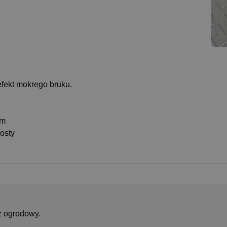
efekt mokrego bruku.
ym
osty
z ogrodowy.