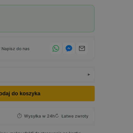
 Napisz do nas
odaj do koszyka
⏱
↻
Wysyłka w 24h
Łatwe zwroty