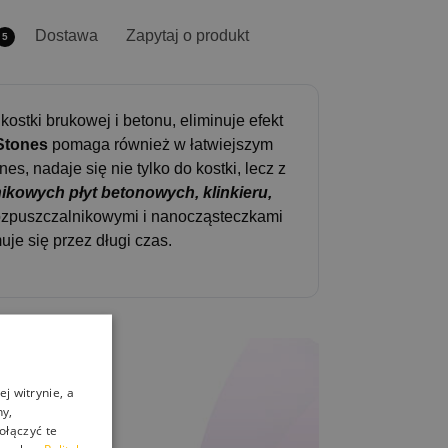
Dostawa
Zapytaj o produkt
5
ostki brukowej i betonu, eliminuje efekt
Stones
pomaga również w łatwiejszym
, nadaje się nie tylko do kostki, lecz z
kowych płyt betonowych, klinkieru,
ozpuszczalnikowymi i nanocząsteczkami
je się przez długi czas.
j witrynie, a
ny,
ołączyć te