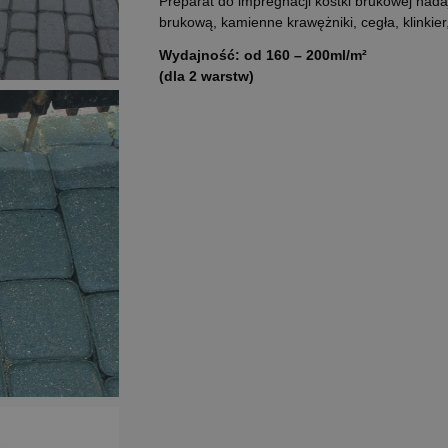
Preparat do impregnacji kostki brukowej nada
brukową, kamienne krawężniki, cegła, klinkie
Wydajność: od 160 – 200ml/m²
(dla 2 warstw)