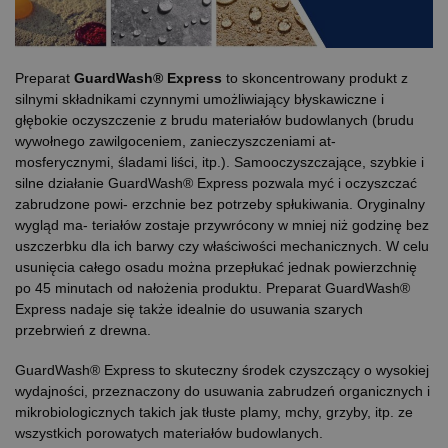
Preparat
GuardWash® Express
to skoncentrowany produkt z
silnymi składnikami czynnymi umożliwiający błyskawiczne i
głębokie oczyszczenie z brudu materiałów budowlanych (brudu
wywołnego zawilgoceniem, zanieczyszczeniami at-
mosferycznymi, śladami liści, itp.). Samooczyszczające, szybkie i
silne działanie GuardWash® Express pozwala myć i oczyszczać
zabrudzone powi- erzchnie bez potrzeby spłukiwania. Oryginalny
wygląd ma- teriałów zostaje przywrócony w mniej niż godzinę bez
uszczerbku dla ich barwy czy właściwości mechanicznych. W celu
usunięcia całego osadu można przepłukać jednak powierzchnię
po 45 minutach od nałożenia produktu. Preparat GuardWash®
Express nadaje się także idealnie do usuwania szarych
przebrwień z drewna.
GuardWash® Express to skuteczny środek czyszczący o wysokiej
wydajności, przeznaczony do usuwania zabrudzeń organicznych i
mikrobiologicznych takich jak tłuste plamy, mchy, grzyby, itp. ze
wszystkich porowatych materiałów budowlanych.