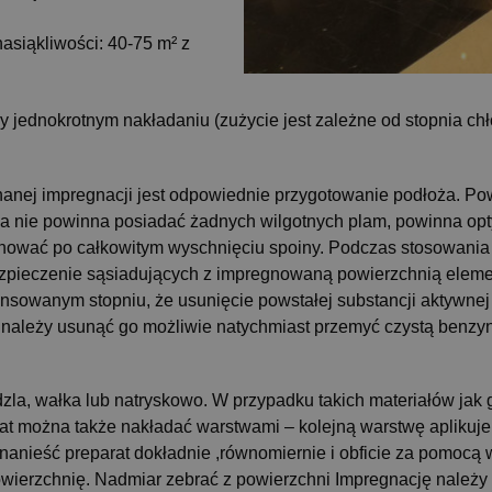
asiąkliwości: 40-75 m² z
y jednokrotnym nakładaniu (zużycie jest zależne od stopnia ch
j impregnacji jest odpowiednie przygotowanie podłoża. Powi
a nie powinna posiadać żadnych wilgotnych plam, powinna op
nować po całkowitym wyschnięciu spoiny. Podczas stosowania
pieczenie sąsiadujących z impregnowaną powierzchnią elemen
sowanym stopniu, że usunięcie powstałej substancji aktywnej j
 to należy usunąć go możliwie natychmiast przemyć czystą benzy
a, wałka lub natryskowo. W przypadku takich materiałów jak gra
parat można także nakładać warstwami – kolejną warstwę apliku
anieść preparat dokładnie ,równomiernie i obficie za pomocą wa
powierzchnię. Nadmiar zebrać z powierzchni Impregnację należ