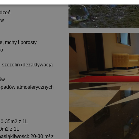
udzeń
ów
ę, mchy i porosty
go
 szczelin (dezaktywacja
tów
opadów atmosferycznych
30-35m2 z 1L
0m2 z 1L
asiąkliwości: 20-30 m² z