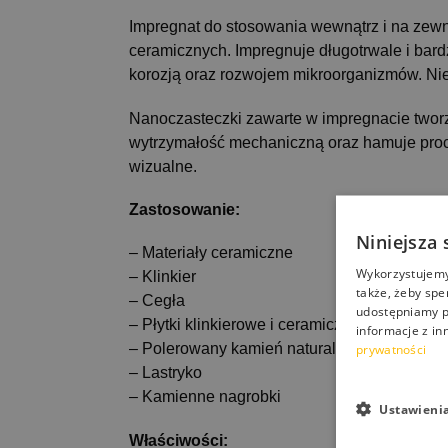
Impregnat do stosowania wewnątrz i na zew
ceramicznych. Impregnuje długotrwale i bar
korozją oraz rozwojem mikroorganizmów. Nie 
Nanoczasteczki zawarte w impregnacie tworz
wytrzymałość mechaniczną oraz hamuje proces
wizualne.
Zastosowanie:
Niniejsza 
– Materiały ceramiczne
Wykorzystujemy 
– Klinkier
także, żeby spe
– Cegła
udostępniamy p
– Płytki klinkierowe i ceramiczne
informacje z in
prywatności
– Polerowany kamień naturalny
– Lastryko
– Kamienne nagrobki
Ustawieni
Właściwości: