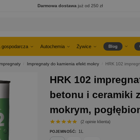
Darmowa dostawa
już od 250 zł
 gospodarcza
Autochemia
Żywice
Blog
Impregnaty
Impregnaty do kamienia efekt mokry
HRK 102 impregnat do 
/
/
HRK 102 impregnat
betonu i ceramiki 
mokrym, pogłębion
(
2
opinie klienta)
1L
POJEMNOŚĆ
: