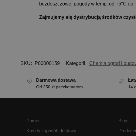
bezdeszczowej pogody w temp. od +5°C do +
Zajmujemy się dystrybucją środków czyst
SKU:
P00000159
Kategorii:
Chemia ogród i budo
Darmowa dostawa
Łat
Od 250 zł paczkomatem
14 d
Pomoc
Blog
Koszty i sposób dostawy
Produce