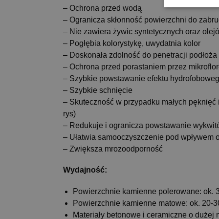
– Ochrona przed wodą
– Ogranicza skłonność powierzchni do zabr
– Nie zawiera żywic syntetycznych oraz olej
– Pogłębia kolorystykę, uwydatnia kolor
– Doskonała zdolność do penetracji
podłoża
– Ochrona przed porastaniem przez mikroflor
– Szybkie powstawanie efektu hydrofobowe
– Szybkie schnięcie
– Skuteczność w przypadku małych pęknięć i
rys)
– Redukuje i ogranicza powstawanie wykwi
– Ułatwia samooczyszczenie pod wpływem 
– Zwiększa mrozoodporność
Wydajność:
Powierzchnie kamienne polerowane: ok. 
Powierzchnie kamienne matowe: ok. 20-3
Materiały betonowe i ceramiczne o dużej n