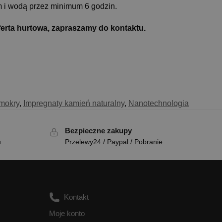
 i wodą przez minimum 6 godzin.
ę oferta hurtowa, zapraszamy do kontaktu.
 mokry
,
Impregnaty kamień naturalny
,
Nanotechnologia
Bezpieczne zakupy
u
Przelewy24 / Paypal / Pobranie
Kontakt
Moje konto