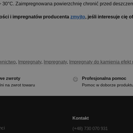
 30°C. Zaimpregnowana powierzchnię chronić przed deszczem
ości i impregnatów producenta
zmyjto
, jeśli interesuje ci
wnictwo
,
Impregnaty
,
Impregnaty
,
Impregnaty do kamienia efekt
we zwroty
Profesjonalna pomoc
ni na zwrot towaru
Pomoc w doborze produkt
Kontakt
nci
(+48) 730 070 931