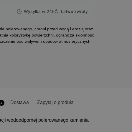
⏱
↻
Wysyłka w 24h
Łatwe zwroty
nia polerowanego, chroni przed wodą i erozją oraz
nia kolorystykę powierzchni, ogranicza skłonność
yszczenie pod wpływem opadów atmosferycznych.
Dostawa
Zapytaj o produkt
2
nacji wodoodpornej polerowanego kamienia