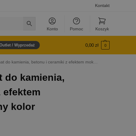
Kontakt
Konto
Pomoc
Koszyk
0,00
zł
Outlet / Wyprzedaż
0
kamienia, betonu i ceramiki z efektem mokrym, pogłębiony kolor
 do kamienia,
z efektem
y kolor