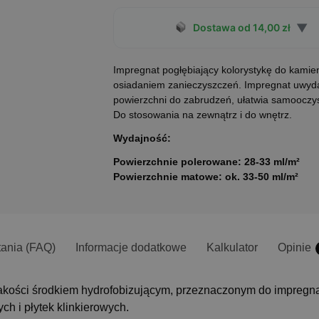
▼
Dostawa od 14,00 zł
Impregnat pogłębiający kolorystykę do kamie
osiadaniem zanieczyszczeń. Impregnat uwydat
powierzchni do zabrudzeń, ułatwia samoocz
Do stosowania na zewnątrz i do wnętrz.
Wydajność:
Powierzchnie polerowane: 28-33 ml/m²
Powierzchnie matowe: ok. 33-50 ml/m²
tania (FAQ)
Informacje dodatkowe
Kalkulator
Opinie
 jakości środkiem hydrofobizującym, przeznaczonym do impreg
ch i płytek klinkierowych.