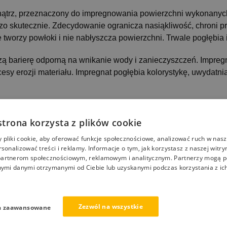
nątrz, przeznaczony do impregnowania powierzchni wykonanych
dzo skutecznie. Zdecydowanie ogranicza nasiąkliwość, chroni 
tworzy powłoki i nie nabłyszcza powierzchni. Trwale pogłębia i
ą barierę odporną na wnikanie wody i zanieczyszczeń. Impreg
y erozji materiału. Impregnat pogłębia kolorystykę, uwydatnia
strona korzysta z plików cookie
pliki cookie, aby oferować funkcje społecznościowe, analizować ruch w nasze
rsonalizować treści i reklamy. Informacje o tym, jak korzystasz z naszej witry
artnerom społecznościowym, reklamowym i analitycznym. Partnerzy mogą p
nymi danymi otrzymanymi od Ciebie lub uzyskanymi podczas korzystania z ich
Zezwól na wszystkie
a zaawansowane