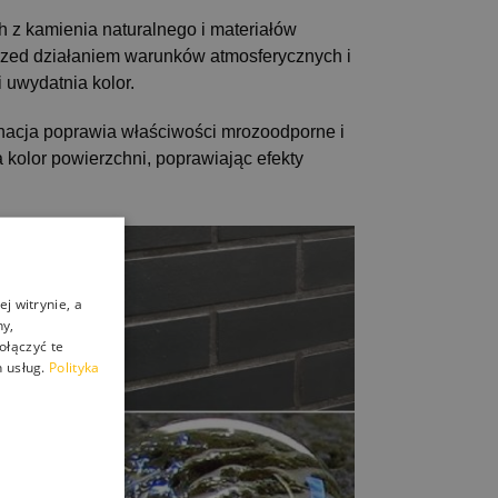
 z kamienia naturalnego i materiałów
przed działaniem warunków atmosferycznych i
 uwydatnia kolor.
nacja poprawia właściwości mrozoodporne i
 kolor powierzchni, poprawiając efekty
j witrynie, a
ny,
ołączyć te
 usług.
Polityka