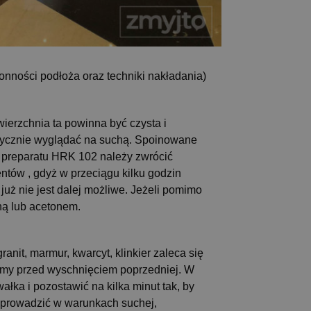
łonności podłoża oraz techniki nakładania)
erzchnia ta powinna być czysta i
tycznie wyglądać na suchą. Spoinowane
 preparatu HRK 102 należy zwrócić
tów , gdyż w przeciągu kilku godzin
uż nie jest dalej możliwe. Jeżeli pomimo
ną lub acetonem.
nit, marmur, kwarcyt, klinkier zaleca się
jemy przed wyschnięciem poprzedniej. W
łka i pozostawić na kilka minut tak, by
y prowadzić w warunkach suchej,