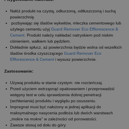
Nałóż produkt na czystą, odkurzoną, odtłuszczoną i suchą
powierzchnię.
pozbywając się śladów wykwitów, mleczka cementowego lub
użytego cementu użyj
Guard Remover Eco Efflorescence &
Cement.
Produkt należy nakładać natryskiem pod niskim
ciśnieniem, wałkiem lub pędzlem.
Dokładnie spłucz, aż powierzchnia będzie wolna od wszelkich
śladów środka czyszczącego
Guard Remover Eco
Efflorescence & Cement
i wysusz powierzchnie.
Zastosowanie:
Używaj produktu w stanie czystym: nie rozcieńczaj.
Przed użyciem wstrząsnąć opakowaniem i przeprowadzić
wstępny test w celu sprawdzenia dobrej penetracji
(wchłaniania) produktu i wyglądu po osuszeniu.
Impregnat musi być nałożony w jednej aplikacji do
maksymalnego nasycenia podłoża lub dwóch warstwach
„mokre na mokre” w zależności od porowatości.
Zawsze stosuj od dołu do góry.