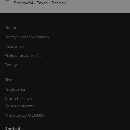
Przelewy24 / Paypal / Pobranie
Pomoc
Koszty i sposób dostawy
Regulamin
Polityka prywatności
Zwroty
Blog
Producenci
Oferta hurtowa
Karty techniczne
*Nie dotyczy GEODIS
Kontakt