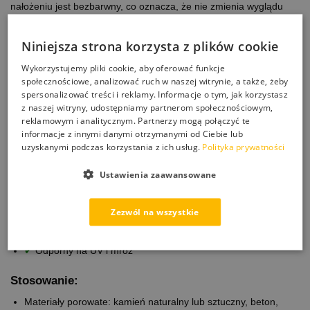
nałożeniu jest bezbarwny, co oznacza, że nie zmienia wyglądu
impregnowanego podłoża.
Niniejsza strona korzysta z plików cookie
Wielofunkcyjne zastosowanie
Wykorzystujemy pliki cookie, aby oferować funkcje
ImperGuard Ultra 4 w 1 może być stosowany na różnego rodzaju
społecznościowe, analizować ruch w naszej witrynie, a także, żeby
powierzchniach, takich jak kamień naturalny lub odtworzony,
spersonalizować treści i reklamy. Informacje o tym, jak korzystasz
beton, tynk, cegła, terakota, łupki, cement, samoblokujące się
z naszej witryny, udostępniamy partnerom społecznościowym,
kostki brukowe i wiele innych, co czyni go idealnym do wszelkiego
reklamowym i analitycznym. Partnerzy mogą połączyć te
rodzaju zastosowań na zewnątrz budynków.
informacje z innymi danymi otrzymanymi od Ciebie lub
uzyskanymi podczas korzystania z ich usług.
Polityka prywatności
Najważniejsze cechy produktu:
Ustawienia zaawansowane
✔
Wodoszczelny, ochrona przed wodą i wilgocią
✔
Efekt przeciwpyłowy
✔
Duża moc penetracji i wysoka wydajność
Zezwól na wszystkie
✔
Nie tworzy filmu, pozwala oddychać materiałom
✔
Bezwonny i niewidoczny: nie zmienia koloru
✔
Odporny na UV i mróz
Stosowanie:
Materiały porowate: kamień naturalny lub sztuczny, beton,