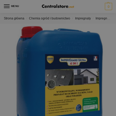
MENU
0
Strona główna
Chemia ogród i budownictwo
Impregnaty
Impregnaty do kostki brukowej i betonu bezbarwne
/
/
/