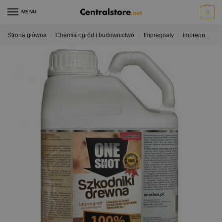
MENU
0
Strona główna
Chemia ogród i budownictwo
Impregnaty
Impregnaty do drewna
/
/
/