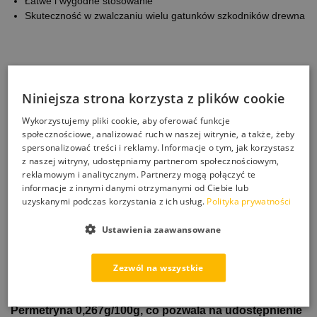
Łatwe i wygodne stosowanie
Skuteczność w zwalczaniu wielu gatunków szkodników drewna
? Impregnat do drewna ONE SHOT to skuteczna ochrona przed
szkodnikami drewna, która pozwala na zabezpieczenie drewna
Niniejsza strona korzysta z plików cookie
przed insektami oraz zwalczenie szkodników w już
zainfekowanym drewnie. Impregnat zapewnia 100% skuteczność
Wykorzystujemy pliki cookie, aby oferować funkcje
już po pierwszym użyciu, co sprawia, że drewno jest odpowiednio
społecznościowe, analizować ruch w naszej witrynie, a także, żeby
spersonalizować treści i reklamy. Informacje o tym, jak korzystasz
zabezpieczone. Preparat jest łatwy i wygodny w użyciu – można
z naszej witryny, udostępniamy partnerom społecznościowym,
go nanosić na drewno poprzez minimum dwukrotne malowanie
reklamowym i analitycznym. Partnerzy mogą połączyć te
pędzlem lub natrysk, w odstępach nie krótszych niż 2 godziny.
informacje z innymi danymi otrzymanymi od Ciebie lub
uzyskanymi podczas korzystania z ich usług.
Polityka prywatności
? Dzięki impregnatowi do drewna ONE SHOT można
zwalczyć wiele gatunków szkodników drewna, takich
Ustawienia zaawansowane
jak: spuszczel, kołatek, trzpiennik, wyschlik, tykotek,
miazgowiec, zmorsznik, krokwiowiec oraz termit.
Zezwól na wszystkie
Impregnat jest bezpieczny dla ludzi i zwierząt, a skład
produktu zawiera substancje czynne, takie jak
Permetryna 0,267g/100g, co pozwala na udostępnienie