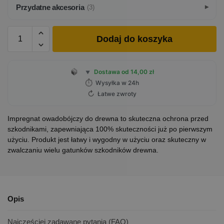
Przydatne akcesoria
(3)
Dodaj do koszyka
Dostawa od 14,00 zł
▼
⏱
Wysyłka w 24h
↻
Łatwe zwroty
Impregnat owadobójczy do drewna to skuteczna ochrona przed
szkodnikami, zapewniająca 100% skuteczności już po pierwszym
użyciu. Produkt jest łatwy i wygodny w użyciu oraz skuteczny w
zwalczaniu wielu gatunków szkodników drewna.
Opis
Najczęściej zadawane pytania (FAQ)