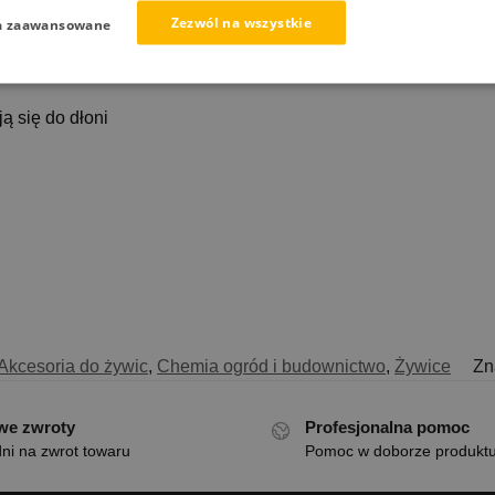
Zezwól na wszystkie
a zaawansowane
owlekane lateksem
ą się do dłoni
Akcesoria do żywic
,
Chemia ogród i budownictwo
,
Żywice
Zn
we zwroty
Profesjonalna pomoc
ni na zwrot towaru
Pomoc w doborze produkt