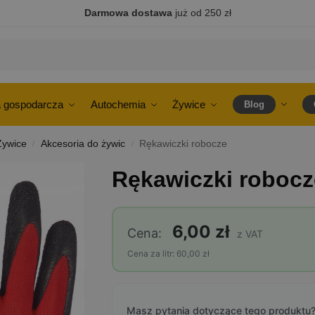
Darmowa dostawa
już od 250 zł
 gospodarcza
Autochemia
Żywice
Blog
Żywice
Akcesoria do żywic
Rękawiczki robocze
/
/
Rękawiczki robocz
6,00 zł
Cena:
z VAT
Cena za litr: 60,00 zł
Masz pytania dotyczące tego produktu?