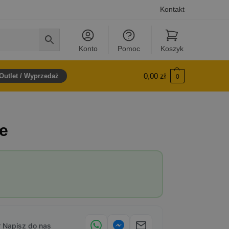
Kontakt
Konto
Pomoc
Koszyk
0,00
zł
Outlet / Wyprzedaż
0
e
 Napisz do nas