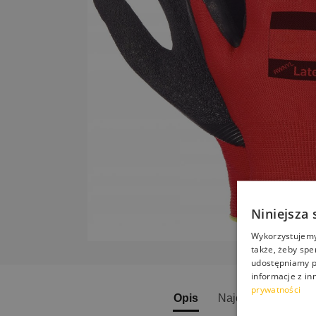
Niniejsza 
Wykorzystujemy 
także, żeby spe
udostępniamy p
informacje z in
prywatności
Opis
Najczęściej zadaw