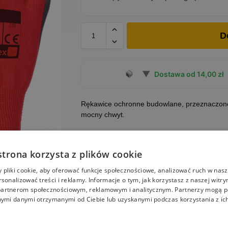
D
▼
Dostawa od 14,00 zł
Rękawice ochronne budowlane, przeznaczone d
mocny chwyt.
strona korzysta z plików cookie
pliki cookie, aby oferować funkcje społecznościowe, analizować ruch w nasze
rsonalizować treści i reklamy. Informacje o tym, jak korzystasz z naszej witry
artnerom społecznościowym, reklamowym i analitycznym. Partnerzy mogą p
nymi danymi otrzymanymi od Ciebie lub uzyskanymi podczas korzystania z ich
ane pytania (FAQ)
Informacje dodatkowe
Kalkulator
D