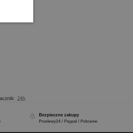
acznik:
24h
Bezpieczne zakupy
u
Przelewy24 / Paypal / Pobranie