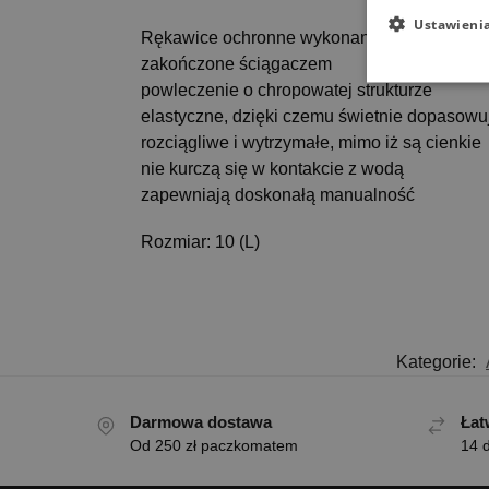
Ustawieni
Rękawice ochronne wykonane z poliestru, p
zakończone ściągaczem
powleczenie o chropowatej strukturze
elastyczne, dzięki czemu świetnie dopasowuj
rozciągliwe i wytrzymałe, mimo iż są cienkie
nie kurczą się w kontakcie z wodą
zapewniają doskonałą manualność
Rozmiar: 10 (L)
Kategorie:
Darmowa dostawa
Łat
Od 250 zł paczkomatem
14 d