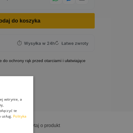
odaj do koszyka
⏱
↻
Wysyłka w 24h
Łatwe zwroty
o ochrony rąk przed otarciami i ułatwiające
j witrynie, a
ny,
ołączyć te
 usług.
Polityka
ostawa
Zapytaj o produkt