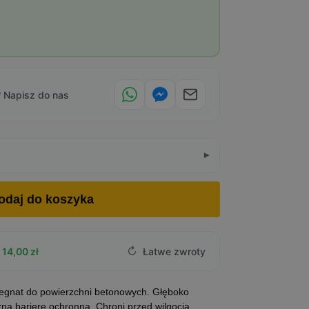
 Napisz do nas
odaj do koszyka
↻
14,00 zł
Łatwe zwroty
regnat do powierzchni betonowych. Głęboko
zną barierę ochronną. Chroni przed wilgocią,