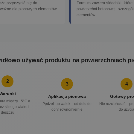
oże przyczynić się do
Formuła zawiera składniki, któr
e ważne dla pionowych elementów
powierzchni betonowej, szczegó
elementów.
widłowo używać produktu na powierzchniach p
2
3
4
Warunki
Aplikacja pionowa
Gotowy pro
ura między +5°C a
Pędzel lub wałek – od dołu do
Nie rozcieńczać – pr
ez silnego wiatru i
góry, równomiernie
do użyci
deszczu