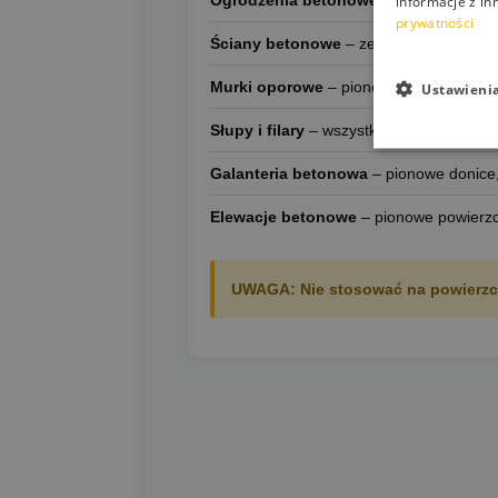
Ogrodzenia betonowe
– kompleksowa o
informacje z in
prywatności
Ściany betonowe
– zewnętrzne powierz
Murki oporowe
– pionowe konstrukcje 
Ustawieni
Słupy i filary
– wszystkie pionowe eleme
Galanteria betonowa
– pionowe donice,
Elewacje betonowe
– pionowe powierzch
UWAGA:
Nie stosować na powierzch