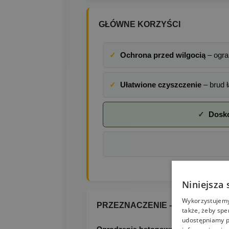
GŁÓWNE KORZYŚCI
✓
Ochrona przed wilgocią
– ogra
✓
Ułatwione czyszczenie
– brud ł
✓
Dosko
Niniejsza 
Wykorzystujemy 
PRZEZNACZENIE – PIONOWE P
także, żeby spe
udostępniamy p