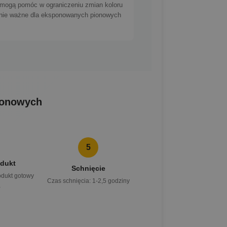
e mogą pomóc w ograniczeniu zmian koloru
lnie ważne dla eksponowanych pionowych
ionowych
5
dukt
Schnięcie
odukt gotowy
Czas schnięcia: 1-2,5 godziny
a