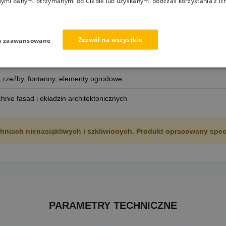
chrona pionowych przęseł przed warunkami atmosferycznymi
nymi danymi otrzymanymi od Ciebie lub uzyskanymi podczas korzystania z ich
chnie budynków, garaży, piwnic
Zezwól na wszystkie
wsporcze i oporowe
a zaawansowane
nty konstrukcyjne
 rzeźby, fontanny, elementy ogrodowe
nie fasad i okładzin architektonicznych
niach nienasiąkliwych i szkliwionych. Produkt opracowany spec
PARAMETRY TECHNICZNE