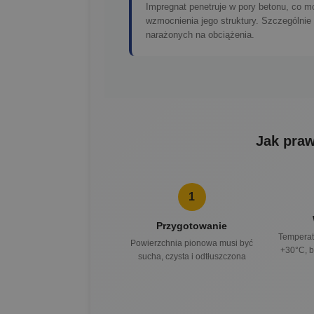
Impregnat penetruje w pory betonu, co m
wzmocnienia jego struktury. Szczególni
narażonych na obciążenia.
Jak pra
1
Przygotowanie
Temperat
Powierzchnia pionowa musi być
+30°C, b
sucha, czysta i odtłuszczona