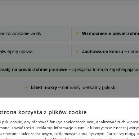
nicza wnikanie wody
✓
Wzmocnienie powierzchni
atwiej się usuwa
✓
Zachowanie koloru
– chron
nały na powierzchnie pionowe
– specjalna formuła zapobiegająca
✓
Efekt mokry
– naturalny, delikatny połysk
strona korzysta z plików cookie
pliki cookie, aby oferować funkcje społecznościowe, analizować ruch w nasze
OWIERZCHNIE BETONOWE
rsonalizować treści i reklamy. Informacje o tym, jak korzystasz z naszej witry
artnerom społecznościowym, reklamowym i analitycznym. Partnerzy mogą p