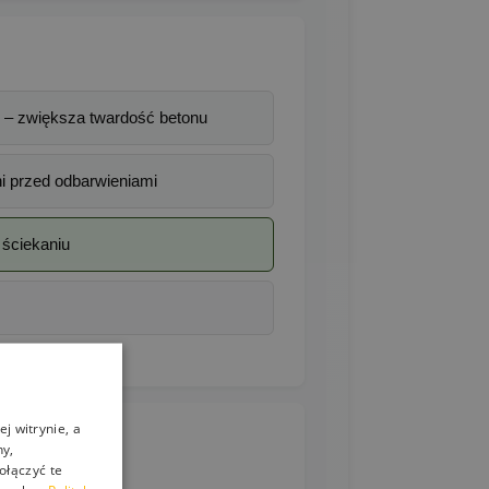
– zwiększa twardość betonu
i przed odbarwieniami
 ściekaniu
j witrynie, a
ny,
ołączyć te