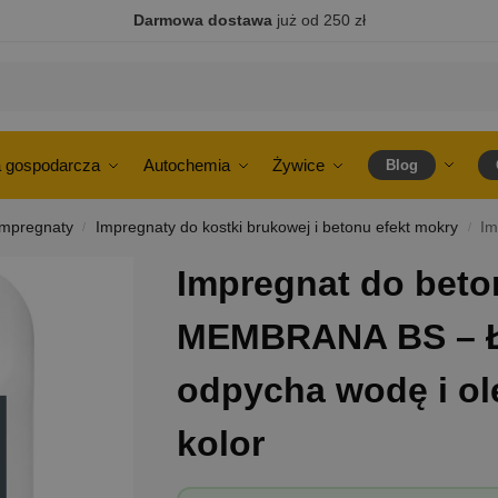
Darmowa dostawa
już od 250 zł
 gospodarcza
Autochemia
Żywice
Blog
Impregnaty
Impregnaty do kostki brukowej i betonu efekt mokry
Impr
/
/
Impregnat do bet
MEMBRANA BS – Ła
odpycha wodę i ol
kolor