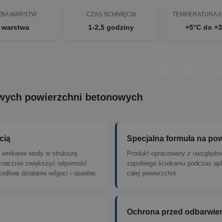
ZBA WARSTW
CZAS SCHNIĘCIA
TEMPERATURA A
 warstwa
1-2,5 godziny
+5°C do +
owych powierzchni betonowych
cią
Specjalna formuła na po
a wnikanie wody w strukturę
Produkt opracowany z uwzględni
 znacznie zwiększyć odporność
zapobiega ściekaniu podczas apl
liwe działanie wilgoci i opadów.
całej powierzchni.
Ochrona przed odbarwie