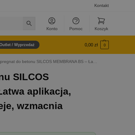
Kontakt
Konto
Pomoc
Koszyk
0,00
zł
Outlet / Wyprzedaż
0
egnat do betonu SILCOS MEMBRANA BS – Łatwa aplikacja, odpycha wodę i oleje, wzmacnia kolor
onu SILCOS
twa aplikacja,
eje, wzmacnia