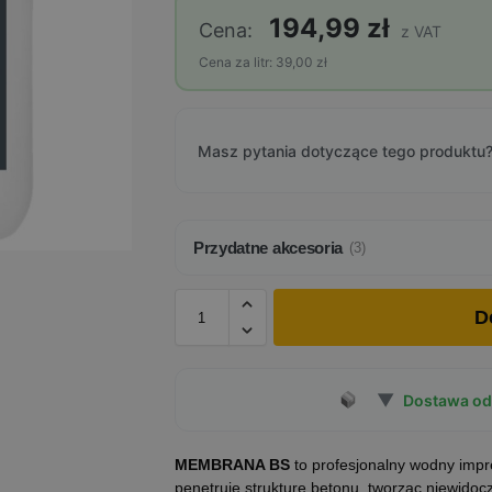
194,99 zł
Cena:
z VAT
Cena za litr: 39,00 zł
Masz pytania dotyczące tego produktu?
Przydatne akcesoria
(3)
D
▼
Dostawa od 
MEMBRANA BS
to profesjonalny wodny imp
penetruje strukturę betonu, tworząc niewidoc