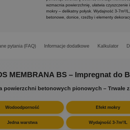
wzmacnia powierzchnię, ułatwia czyszczenie 
mokry – delikatny połysk. Wydajność 3-7m²/L
betonowe, donice, rzeźby i elementy dekorac
ane pytania (FAQ)
Informacje dodatkowe
Kalkulator
D
OS MEMBRANA BS – Impregnat do B
a powierzchni betonowych pionowych – Trwałe za
Wodoodporność
Efekt mokry
Jedna warstwa
Wydajność 3-7m²/L