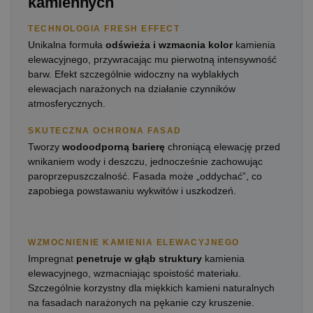
kamiennych
TECHNOLOGIA FRESH EFFECT
Unikalna formuła
odświeża i wzmacnia kolor
kamienia
elewacyjnego, przywracając mu pierwotną intensywność
barw. Efekt szczególnie widoczny na wyblakłych
elewacjach narażonych na działanie czynników
atmosferycznych.
SKUTECZNA OCHRONA FASAD
Tworzy
wodoodporną barierę
chroniącą elewację przed
wnikaniem wody i deszczu, jednocześnie zachowując
paroprzepuszczalność. Fasada może „oddychać”, co
zapobiega powstawaniu wykwitów i uszkodzeń.
WZMOCNIENIE KAMIENIA ELEWACYJNEGO
Impregnat
penetruje w głąb struktury
kamienia
elewacyjnego, wzmacniając spoistość materiału.
Szczególnie korzystny dla miękkich kamieni naturalnych
na fasadach narażonych na pękanie czy kruszenie.