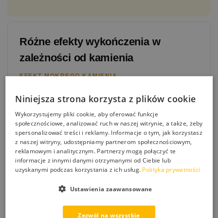
Różne efekty wykończenia w
zależności od kamienia
EFEKT MOKREGO KAMIENIA
Na gładkich powierzchniach kamiennych MR 1 tworzy
Niniejsza strona korzysta z plików cookie
charakterystyczny efekt mokrego kamienia
–
intensywny, naturalny połysk, który podkreśla strukturę i
Wykorzystujemy pliki cookie, aby oferować funkcje
głębię kolorów. Idealny dla gładkich granитów, marmurów
społecznościowe, analizować ruch w naszej witrynie, a także, żeby
i polerowanych kamieni.
spersonalizować treści i reklamy. Informacje o tym, jak korzystasz
z naszej witryny, udostępniamy partnerom społecznościowym,
MATOWY EFEKT NA PIONACH
reklamowym i analitycznym. Partnerzy mogą połączyć te
Na chropowatych i porowatych powierzchniach
informacje z innymi danymi otrzymanymi od Ciebie lub
elewacyjnych MR 1 daje
subtelny, matowy efekt
, który
uzyskanymi podczas korzystania z ich usług.
Polityka prywatności
naturalnie wzmacnia kolor bez nadmiernego połysku.
Ustawienia zaawansowane
Perfekt do piaskowców, łupków i kamieni o naturalnej
fakturze.
Zezwól na wszystkie