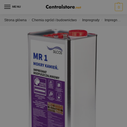
MENU
0
Strona główna
Chemia ogród i budownictwo
Impregnaty
Impregnaty do gipsu i fugi
/
/
/