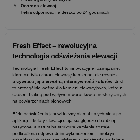
Ochrona elewacji
Pełna odporność na deszcz po 24 godzinach
Fresh Effect – rewolucyjna
technologia odświeżania elewacji
Technologia
Fresh Effect
to innowacyjne rozwiązanie,
które nie tylko chroni elewację kamienną, ale również
przywraca jej pierwotną intensywność kolorów
. Jest
to szczególnie ważne dla kamieni elewacyjnych, które z
czasem blakną pod wpływem warunków atmosferycznych
na powierzchniach pionowych.
Efekt odświeżenia jest widoczny niemal natychmiast po
aplikacji – kolory elewacji stają się głębsze i bardziej
nasycone, a naturalna struktura kamienia zostaje
podkreślona odpowiednim wykończeniem – mokrym
połyskiem lub matowym efektem, w zależności od faktury