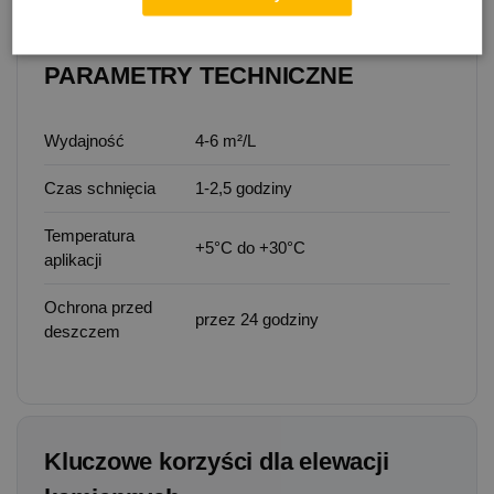
PARAMETRY TECHNICZNE
Wydajność
4-6 m²/L
Czas schnięcia
1-2,5 godziny
Temperatura
+5°C do +30°C
aplikacji
Ochrona przed
przez 24 godziny
deszczem
Kluczowe korzyści dla elewacji