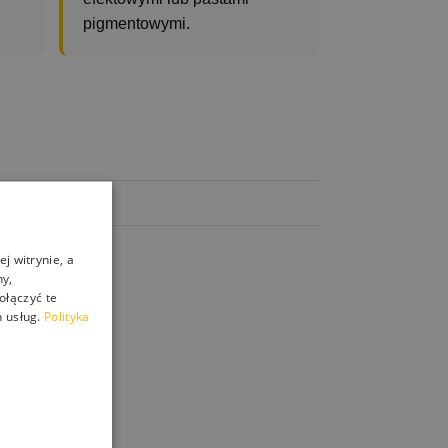
pigmentowymi.
j witrynie, a
ny,
ołączyć te
 usług.
Polityka
zne i efektowe)