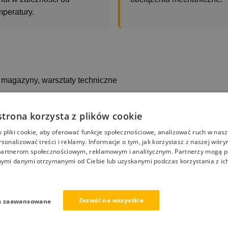
mperatury.
 magazyny, warsztaty techniczne
andlowe, przestrzenie gastronomiczne
strona korzysta z plików cookie
kony, alejki ogrodowe
pliki cookie, aby oferować funkcje społecznościowe, analizować ruch w nasze
rsonalizować treści i reklamy. Informacje o tym, jak korzystasz z naszej witry
artnerom społecznościowym, reklamowym i analitycznym. Partnerzy mogą p
nymi danymi otrzymanymi od Ciebie lub uzyskanymi podczas korzystania z ich
ż po 4–6 godzinach
Zezwól na wszystkie
a zaawansowane
a
 (pasty pigmentowe, pigmenty transparentne, pigmenty metalic