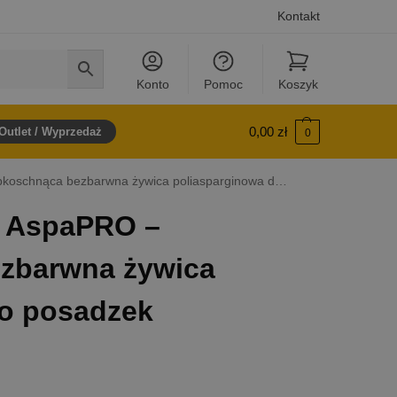
Kontakt
Konto
Pomoc
Koszyk
0,00
zł
Outlet / Wyprzedaż
0
nąca bezbarwna żywica poliasparginowa do posadzek
 AspaPRO –
zbarwna żywica
do posadzek