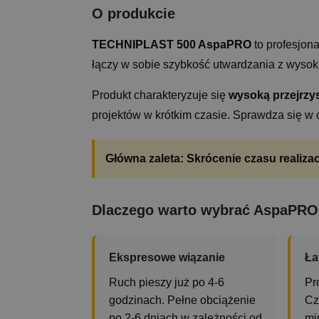
O produkcie
TECHNIPLAST 500 AspaPRO
to profesjon
łączy w sobie szybkość utwardzania z wysok
Produkt charakteryzuje się
wysoką przejrzy
projektów w krótkim czasie. Sprawdza się w
Główna zaleta: Skrócenie czasu realizac
Dlaczego warto wybrać AspaPRO
Ekspresowe wiązanie
Ła
Ruch pieszy już po 4-6
Pr
godzinach. Pełne obciążenie
Cz
po 2-6 dniach w zależności od
mi