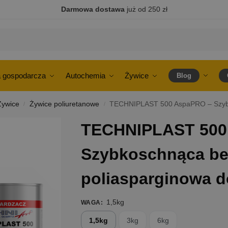
Darmowa dostawa
już od 250 zł
 gospodarcza
Autochemia
Żywice
Blog
Żywice
Żywice poliuretanowe
TECHNIPLAST 500 AspaPRO – Szybkosch
/
/
TECHNIPLAST 500
Szybkoschnąca be
poliasparginowa 
1,5kg
WAGA
:
1,5kg
3kg
6kg