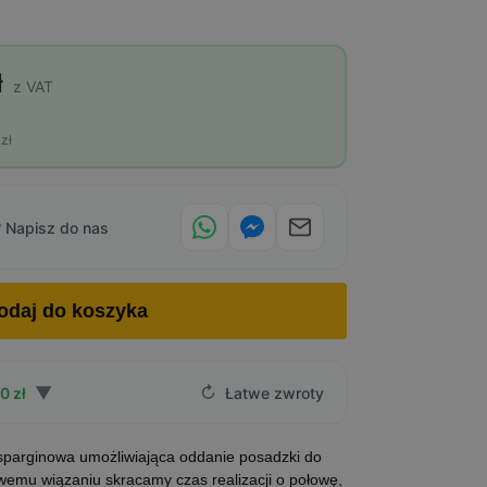
ł
z VAT
zł
 Napisz do nas
odaj do koszyka
▼
↻
0 zł
Łatwe zwroty
arginowa umożliwiająca oddanie posadzki do
wemu wiązaniu skracamy czas realizacji o połowę,