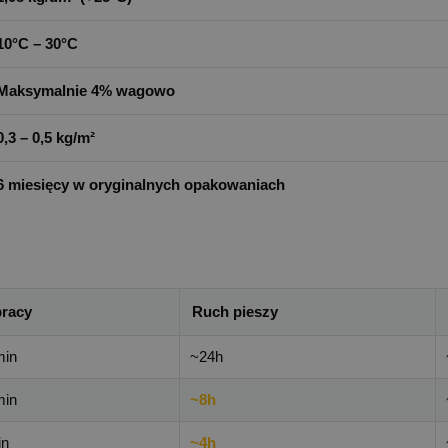
10°C – 30°C
Maksymalnie 4% wagowo
0,3 – 0,5 kg/m²
6 miesięcy w oryginalnych opakowaniach
pracy
Ruch pieszy
min
~24h
min
~8h
in
~4h