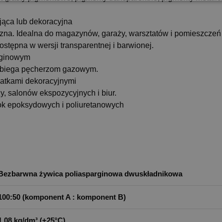
jąca lub dekoracyjna
na. Idealna do magazynów, garaży, warsztatów i pomieszczeń 
ostępna w wersji transparentnej i barwionej.
rginowym
obiega pęcherzom gazowym.
atkami dekoracyjnymi
, salonów ekspozycyjnych i biur.
ok epoksydowych i poliuretanowych
Bezbarwna żywica poliasparginowa dwuskładnikowa
100:50 (komponent A : komponent B)
1,08 kg/dm³ (+25°C)