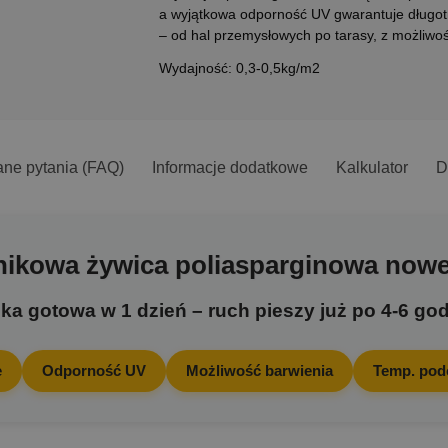
a wyjątkowa odporność UV gwarantuje długotr
– od hal przemysłowych po tarasy, z możliwoś
Wydajność: 0,3-0,5kg/m2
ane pytania (FAQ)
Informacje dodatkowe
Kalkulator
D
ikowa żywica poliasparginowa nowej
a gotowa w 1 dzień – ruch pieszy już po 4-6 go
e
Odporność UV
Możliwość barwienia
Temp. podc