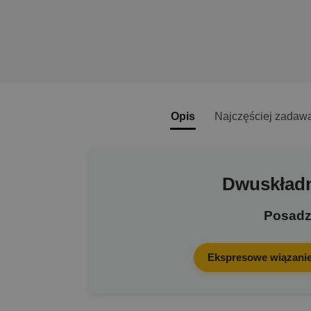
Opis
Najczęściej zadaw
Dwuskładn
Posadzk
Ekspresowe wiązani