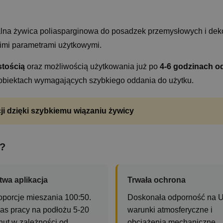
alna żywica poliasparginowa do posadzek przemysłowych i dek
imi parametrami użytkowymi.
stością
oraz możliwością użytkowania już po
4-6 godzinach od
 obiektach wymagających szybkiego oddania do użytku.
ji dzięki szybkiemu wiązaniu żywicy
?
twa aplikacja
Trwała ochrona
oporcje mieszania 100:50.
Doskonała odporność na U
as pracy na podłożu 5-20
warunki atmosferyczne i
nut w zależności od
obciążenia mechaniczne.