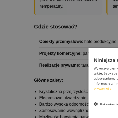
temperatury.
te
Gdzie stosować?
Obiekty przemysłowe:
hale produkcyjne,
Projekty komercyjne:
parkingi, centra h
Niniejsza 
Realizacje prywatne:
tarasy, garaże, bal
Wykorzystujemy 
także, żeby spe
udostępniamy p
Główne zalety:
informacje z in
prywatności
Krystaliczna przejrzystość
Ekspresowe utwardzanie – ruch pieszy ju
Ustawieni
Bardzo wysoka odporność UV i chemiczn
Zastosowanie wewnętrzne i zewnętrzne
Możliwość barwienia barwnikami Techniart