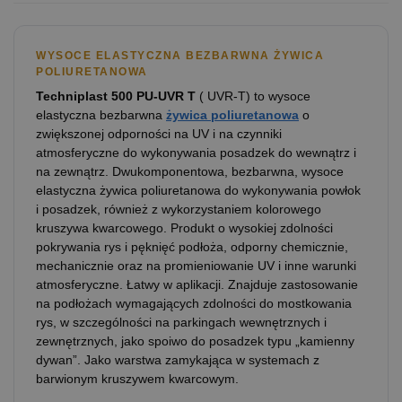
WYSOCE ELASTYCZNA BEZBARWNA ŻYWICA
POLIURETANOWA
Techniplast 500 PU-UVR T
( UVR-T) to wysoce
elastyczna bezbarwna
żywica poliuretanowa
o
zwiększonej odporności na UV i na czynniki
atmosferyczne do wykonywania posadzek do wewnątrz i
na zewnątrz. Dwukomponentowa, bezbarwna, wysoce
elastyczna żywica poliuretanowa do wykonywania powłok
i posadzek, również z wykorzystaniem kolorowego
kruszywa kwarcowego. Produkt o wysokiej zdolności
pokrywania rys i pęknięć podłoża, odporny chemicznie,
mechanicznie oraz na promieniowanie UV i inne warunki
atmosferyczne. Łatwy w aplikacji. Znajduje zastosowanie
na podłożach wymagających zdolności do mostkowania
rys, w szczególności na parkingach wewnętrznych i
zewnętrznych, jako spoiwo do posadzek typu „kamienny
dywan”. Jako warstwa zamykająca w systemach z
barwionym kruszywem kwarcowym.