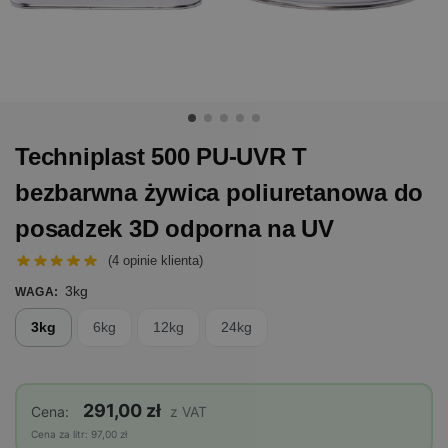
Techniplast 500 PU-UVR T
bezbarwna żywica poliuretanowa do
posadzek 3D odporna na UV
(
4
opinie klienta)
3kg
WAGA
:
3kg
6kg
12kg
24kg
291,00 zł
Cena:
z VAT
Cena za litr: 97,00 zł