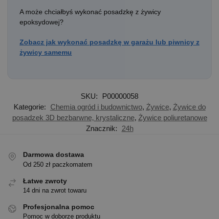
A może chciałbyś wykonać posadzkę z żywicy
epoksydowej?
Zobacz jak wykonać posadzkę w garażu lub piwnicy z
żywicy samemu
SKU:
P00000058
Kategorie:
Chemia ogród i budownictwo
,
Żywice
,
Żywice do
posadzek 3D bezbarwne, krystaliczne
,
Żywice poliuretanowe
Znacznik:
24h
Darmowa dostawa
Od 250 zł paczkomatem
Łatwe zwroty
14 dni na zwrot towaru
Profesjonalna pomoc
Pomoc w doborze produktu