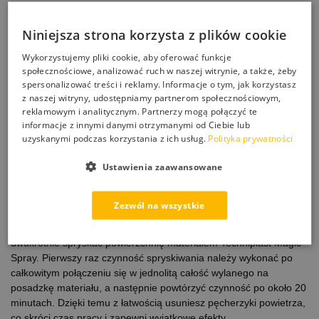
Informacje dodatkowe
Niniejsza strona korzysta z plików cookie
Kalkulator
Wykorzystujemy pliki cookie, aby oferować funkcje
społecznościowe, analizować ruch w naszej witrynie, a także, żeby
Dostawa
spersonalizować treści i reklamy. Informacje o tym, jak korzystasz
z naszej witryny, udostępniamy partnerom społecznościowym,
reklamowym i analitycznym. Partnerzy mogą połączyć te
Zapytaj o produkt
informacje z innymi danymi otrzymanymi od Ciebie lub
uzyskanymi podczas korzystania z ich usług.
Polityka prywatności
Techniplast Magic Spray to łatwy w aplikacji spray, który służy do
Ustawienia zaawansowane
szybkiego usuwania pęcherzyków powietrza z wylanej żywicy
epoksydowej. Dzięki niemu, Twoje powierzchnie będą wolne od
nieestetycznych pęcherzyków, co zapewni im perfekcyjny wygląd.
Zezwól na wszystkie
Sposób aplikacji jest prosty – po wylaniu żywicy, należy
dwukrotnie spryskać powierzchnię materiałem Techniplast Magic
Spray. Pierwszy raz czynność spryskiwania należy wykonać po
całkowitym połączeniu się w jednolitą całość wylanego na
posadzkę materiału, a następnie powtórzyć czynność po około 20
minutach. Dzięki temu z łatwością usuniesz pęcherzyki powietrza,
co skróci czas pracy i zapewni wyjątkowe efekty.