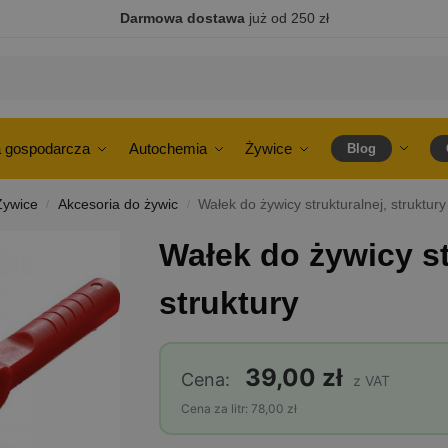
Darmowa dostawa
już od 250 zł
 gospodarcza
Autochemia
Żywice
Blog
Żywice
Akcesoria do żywic
Wałek do żywicy strukturalnej, struktury
/
/
Wałek do żywicy st
struktury
39,00 zł
Cena:
z VAT
Cena za litr: 78,00 zł