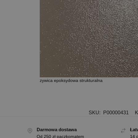
zywica epoksydowa strukturalna
SKU:
P00000431
K
Darmowa dostawa
Łat
Od 250 zł paczkomatem
14 d