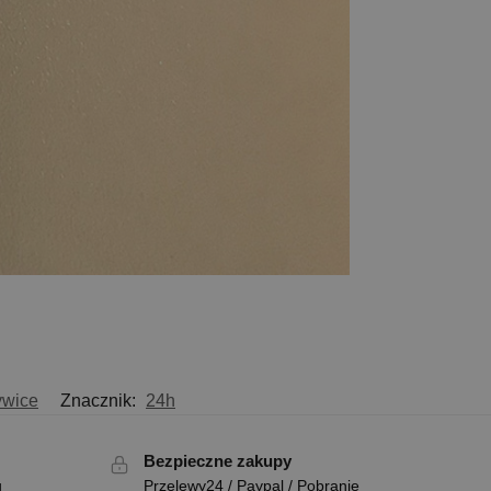
ywice
Znacznik:
24h
Bezpieczne zakupy
u
Przelewy24 / Paypal / Pobranie