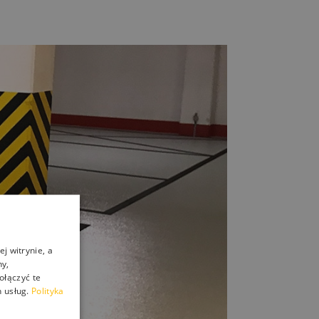
j witrynie, a
ny,
ołączyć te
 usług.
Polityka