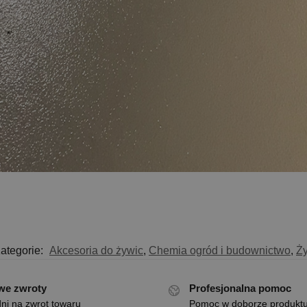
ategorie:
Akcesoria do żywic
,
Chemia ogród i budownictwo
,
Ż
we zwroty
Profesjonalna pomoc
ni na zwrot towaru
Pomoc w doborze produkt