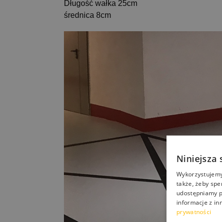
Długość wałka 25cm
średnica 8cm
Niniejsza 
Wykorzystujemy 
także, żeby spe
udostępniamy p
informacje z in
prywatności