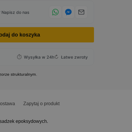
 Napisz do nas
odaj do koszyka
⏱
↻
Wysyłka w 24h
Łatwe zwroty
zorze strukturalnym.
ostawa
Zapytaj o produkt
posadzek epoksydowych.