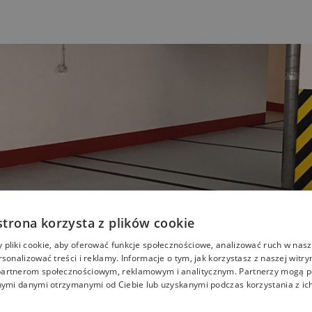
strona korzysta z plików cookie
pliki cookie, aby oferować funkcje społecznościowe, analizować ruch w nasze
rsonalizować treści i reklamy. Informacje o tym, jak korzystasz z naszej witry
artnerom społecznościowym, reklamowym i analitycznym. Partnerzy mogą p
nymi danymi otrzymanymi od Ciebie lub uzyskanymi podczas korzystania z ich