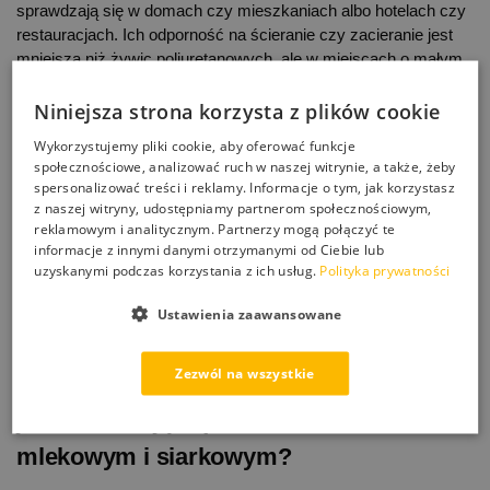
sprawdzają się w domach czy mieszkaniach albo hotelach czy
restauracjach. Ich odporność na ścieranie czy zacieranie jest
mniejsza niż żywic poliuretanowych, ale w miejscach o małym
natężeniu ruchu dobrze się sprawdzą. Żywica epoksydowa
wyróżnia się jednak swoją estetyką. Doskonale się prezentuje i
Niniejsza strona korzysta z plików cookie
dostępna jest w szerokiej gamie kolorystycznej, zarówno w
Wykorzystujemy pliki cookie, aby oferować funkcje
wykończeniu matowym, błyszczącym, jak i satynowym.
społecznościowe, analizować ruch w naszej witrynie, a także, żeby
Jednocześnie można uzyskać wyjątkowe efekty dekoracyjne, a
spersonalizować treści i reklamy. Informacje o tym, jak korzystasz
więc różnorodne wzory, a przy tym ciekawe połączenia
z naszej witryny, udostępniamy partnerom społecznościowym,
kolorystyczne. Można więc stworzyć grafiki utrzymane w 3D
reklamowym i analitycznym. Partnerzy mogą połączyć te
informacje z innymi danymi otrzymanymi od Ciebie lub
czy też 2D. Co ciekawe żywice epoksydowe nadają się także
uzyskanymi podczas korzystania z ich usług.
Polityka prywatności
do wykonania
blatów, np. na stołach drewnianych
. W ten
sposób meble zyskują większą trwałość, a przy tym ciekawszy
Ustawienia zaawansowane
design.
Zezwól na wszystkie
Żywica epoksydowa i poliuretanowa —
jak zachowują się w kontakcie z kwasem
mlekowym i siarkowym?