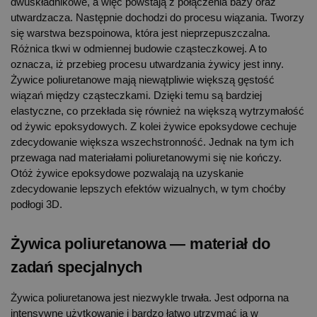
dwuskładnikowe, a więc powstają z połączenia bazy oraz
utwardzacza. Następnie dochodzi do procesu wiązania. Tworzy
się warstwa bezspoinowa, która jest nieprzepuszczalna.
Różnica tkwi w odmiennej budowie cząsteczkowej. A to
oznacza, iż przebieg procesu utwardzania żywicy jest inny.
Żywice poliuretanowe mają niewątpliwie większą gęstość
wiązań między cząsteczkami. Dzięki temu są bardziej
elastyczne, co przekłada się również na większą wytrzymałość
od żywic epoksydowych. Z kolei żywice epoksydowe cechuje
zdecydowanie większa wszechstronność. Jednak na tym ich
przewaga nad materiałami poliuretanowymi się nie kończy.
Otóż żywice epoksydowe pozwalają na uzyskanie
zdecydowanie lepszych efektów wizualnych, w tym choćby
podłogi 3D.
Żywica poliuretanowa — materiał do
zadań specjalnych
Żywica poliuretanowa jest niezwykle trwała. Jest odporna na
intensywne użytkowanie i bardzo łatwo utrzymać ją w