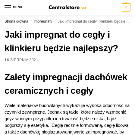
MENU
0
Strona główna
Impregnaty
Jaki impregnat do cegły i klinkieru będzie najlepszy?
/
/
Jaki impregnat do cegły i
klinkieru będzie najlepszy?
16 SIERPNIA 2021
Zalety impregnacji dachówek
ceramicznych i cegły
Wiele materiałów budowlanych wykazuje wysoką odporność na
czynniki zewnętrzne. Jednak są takie, które należy wzmocnić,
gdyż w innym przypadku ich trwałość będzie niska, bądź
pogorszy się estetyka. Cegłę ręcznie formowaną, cegłę licową
a także dachówkę nieglazurowaną warto zaimpregnować, by