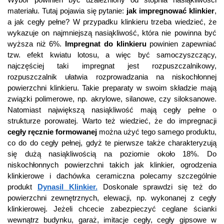
materiału. Tutaj pojawia się pytanie:
jak impregnować klinkier
,
a jak cegły pełne? W przypadku klinkieru trzeba wiedzieć, że
wykazuje on najmniejszą nasiąkliwość, która nie powinna być
wyższa niż 6%.
Impregnat do klinkieru
powinien zapewniać
tzw. efekt kwiatu lotosu, a więc być samoczyszczący,
najczęściej taki impregnat jest rozpuszczalnikowy,
rozpuszczalnik ułatwia rozprowadzania na niskochłonnej
powierzchni klinkieru. Takie preparaty w swoim składzie mają
związki polimerowe, np. akrylowe, silanowe, czy siloksanowe.
Natomiast największą nasiąkliwość mają cegły pełne o
strukturze porowatej. Warto też wiedzieć, że do impregnacji
cegły ręcznie formowanej
można użyć tego samego produktu,
co do do cegły pełnej, gdyż te pierwsze także charakteryzują
się dużą nasiąkliwością na poziomie około 18%. Do
niskochłonnych powierzchni takich jak klinkier, ogrodzenia
klinkierowe i dachówka ceramiczna polecamy szczególnie
produkt
Dynasil Klinkier.
Doskonale sprawdzi się też do
powierzchni zewnętrznych, elewacji, np. wykonanej z cegły
klinkierowej. Jeżeli chcecie zabezpieczyć ceglane ścianki
wewnątrz budynku, garaż, imitacje cegły, cegły gipsowe w