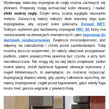
Wybierając właściwy impregnat do cegły można zachwycić się
efektami. Preparaty mogą wzmacniać kolor elewacji, i nadać
efekt mokrej cegły.
Dzięki temu ściana wygląda niezwykle
świeżo. Zazwyczaj należy nałożyć dwie warstwy tego typu
impregnatów, aby ożywić kolor polecamy
Dynasil WET.
Dobrym wyborem jest bezbarwny impregnat
HRC 50
,
który ma
zastosowanie na elewacjach zewnętrznych i jako
impregnat do
dachówki nieglazurowanej
.
Zwiększa mrozoodporność, jest
odporny na zabrudzenia i chroni przed zazielenianiami. Tutaj
musimy jeszcze wspomnieć, że należy właściwie przygotować
podłoże, zatem powierzchnia powinna być czysta, a przy tym
niezatłuszczona. Nie mogą się na niej także znajdować żadne
mokre plamy. Jeżeli będziecie fugować elewacje wykonane z
cegieł klinkierowych, to pamiętajcie, że możecie rozpocząć
impregnację dopiero wtedy, gdy spoiny całkowicie wyschną, nie
należy impregnować cegieł przed fugowaniem, gdyż wtedy fuga
może mieć gorsze wiązanie z powierzchnią.