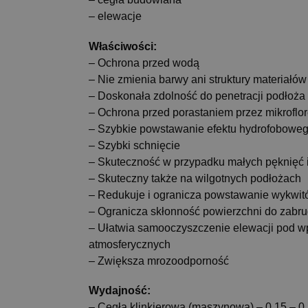
– elewacje
Właściwości:
– Ochrona przed wodą
– Nie zmienia barwy ani struktury materiałów
– Doskonała zdolność do penetracji podłoża
– Ochrona przed porastaniem przez mikroflor
– Szybkie powstawanie efektu hydrofobowe
– Szybki schnięcie
– Skuteczność w przypadku małych pęknięć i 
– Skuteczny także na wilgotnych podłożach
– Redukuje i ogranicza powstawanie wykwi
– Ogranicza skłonność powierzchni do zabr
– Ułatwia samooczyszczenie elewacji pod
atmosferycznych
– Zwiększa mrozoodporność
Wydajność:
– Cegła klinkierowa (maszynowa) –
0.15
–
0