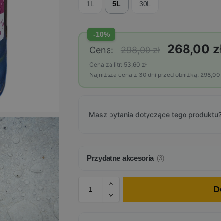
1L
5L
30L
-10%
268,00 z
Cena:
298,00 zł
Cena za litr: 53,60 zł
Najniższa cena z 30 dni przed obniżką: 298,00 
Masz pytania dotyczące tego produktu?
Przydatne akcesoria
(3)
D