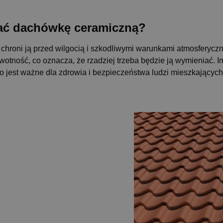
ać dachówkę ceramiczną?
hroni ją przed wilgocią i szkodliwymi warunkami atmosferycznym
wotność, co oznacza, że ​​rzadziej trzeba będzie ją wymieniać.
 co jest ważne dla zdrowia i bezpieczeństwa ludzi mieszkający