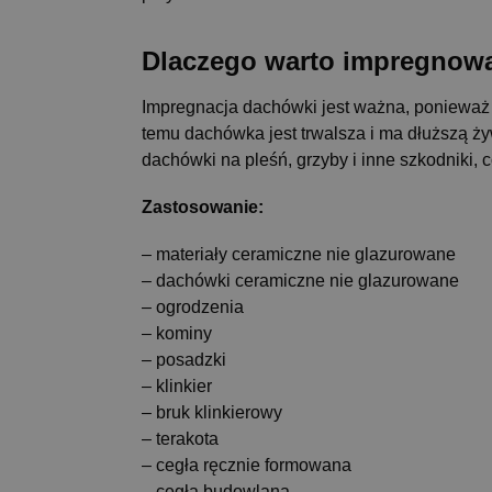
Dlaczego warto impregnow
Impregnacja dachówki jest ważna, ponieważ c
temu dachówka jest trwalsza i ma dłuższą ży
dachówki na pleśń, grzyby i inne szkodniki,
Zastosowanie:
– materiały ceramiczne nie glazurowane
– dachówki ceramiczne nie glazurowane
– ogrodzenia
– kominy
– posadzki
– klinkier
– bruk klinkierowy
– terakota
– cegła ręcznie formowana
– cegła budowlana