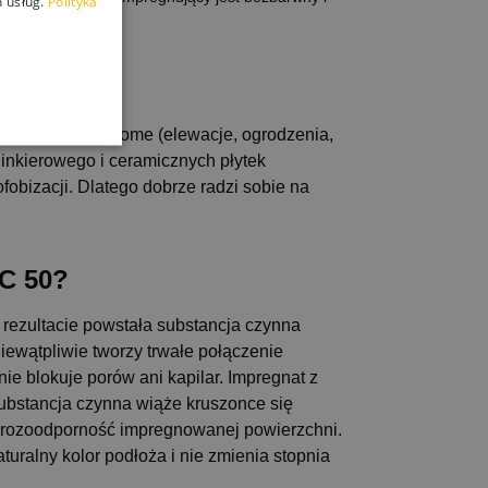
 usług.
Polityka
 pionowe i poziome (elewacje, ogrodzenia,
linkierowego i ceramicznych płytek
fobizacji. Dlatego dobrze radzi sobie na
RC 50?
rezultacie powstała substancja czynna
iewątpliwie tworzy trwałe połączenie
e blokuje porów ani kapilar. Impregnat z
ubstancja czynna wiąże kruszonce się
mrozoodporność impregnowanej powierzchni.
turalny kolor podłoża i nie zmienia stopnia