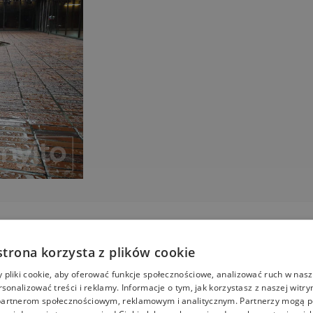
tania (FAQ)
Informacje dodatkowe
Kalkulator
Opinie
strona korzysta z plików cookie
pliki cookie, aby oferować funkcje społecznościowe, analizować ruch w nasze
HRC
bowe, dzięki nanocząstkom silanu.
Bez wątpienia impregnacja
rsonalizować treści i reklamy. Informacje o tym, jak korzystasz z naszej witry
ału i impregnują go od wewnątrz. Dlatego poprawiają barierę mrozoodp
artnerom społecznościowym, reklamowym i analitycznym. Partnerzy mogą p
impregnująca nie blokuje porów i nie zmienia paro przepuszcza