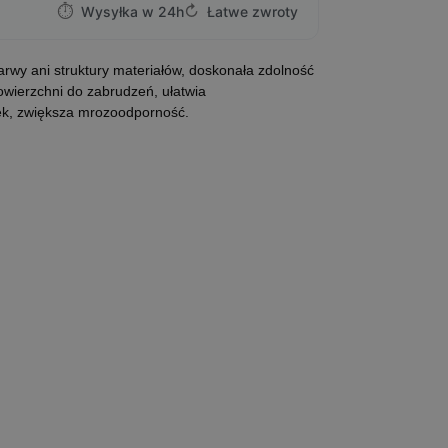
⏱
↻
Wysyłka w 24h
Łatwe zwroty
rwy ani struktury materiałów, doskonała zdolność
owierzchni do zabrudzeń, ułatwia
ek, zwiększa mrozoodporność.