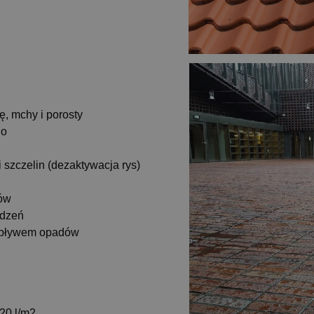
ę, mchy i porosty
go
szczelin (dezaktywacja rys)
tów
udzeń
 wpływem opadów
.20
l/
m2