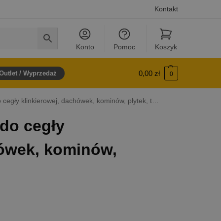
Kontakt
Konto
Pomoc
Koszyk
0,00
zł
Outlet / Wyprzedaż
0
gły klinkierowej, dachówek, kominów, płytek, terakoty
do cegły
hówek, kominów,