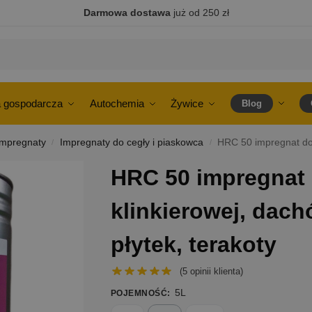
Darmowa dostawa
już od 250 zł
 gospodarcza
Autochemia
Żywice
Blog
Impregnaty
Impregnaty do cegły i piaskowca
HRC 50 impregnat do ce
/
/
HRC 50 impregnat 
klinkierowej, dac
płytek, terakoty
(
5
opinii klienta)
5L
POJEMNOŚĆ
: