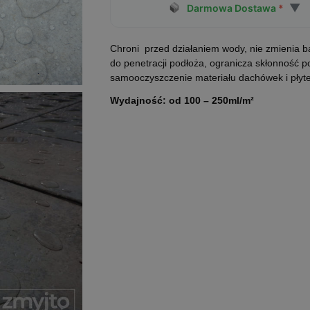
▼
Darmowa Dostawa
*
Chroni przed działaniem wody, nie zmienia ba
do penetracji podłoża, ogranicza skłonność p
samooczyszczenie materiału dachówek i płyt
Wydajność: od 100 – 250ml/m²