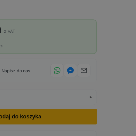
ł
z VAT
zł
 Napisz do nas
odaj do koszyka