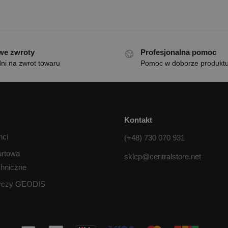
we zwroty
Profesjonalna pomoc
ni na zwrot towaru
Pomoc w doborze produkt
Kontakt
nci
(+48) 730 070 931
urtowa
sklep@centralstore.net
chniczne
tyczy GEODIS