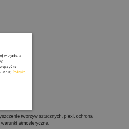
j witrynie, a
ny,
ołączyć te
 usług.
Polityka
yszczenie tworzyw sztucznych, plexi, ochrona
 warunki atmosferyczne.