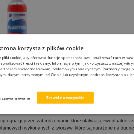
strona korzysta z plików cookie
pliki cookie, aby oferować funkcje społecznościowe, analizować ruch w nasze
rsonalizować treści i reklamy. Informacje o tym, jak korzystasz z naszej witry
artnerom społecznościowym, reklamowym i analitycznym. Partnerzy mogą p
do tworzyw sztucznych
nymi danymi otrzymanymi od Ciebie lub uzyskanymi podczas korzystania z ich
lastik
9,00
zł
Zezwól na wszystkie
a zaawansowane
Wyświetlanie jednego wyniku
impregnacji przed zabrudzeniami, które ułatwiają ewentualne cz
klamowych wykonanych z tworzyw, które są narażone na trudne