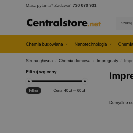
Masz pytania? Zadzwoń
730 070 931
Chemia budowlana
Nanotechnologia
Chemia
Strona główna
Chemia domowa
Impregnaty
Impr
/
/
/
Filtruj wg ceny
Impr
Filtruj
Cena:
40 zł
—
60 zł