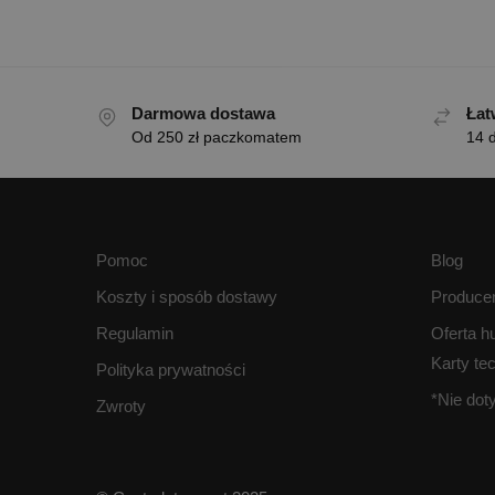
Darmowa dostawa
Łat
Od 250 zł paczkomatem
14 d
Pomoc
Blog
Koszty i sposób dostawy
Produce
Regulamin
Oferta h
Karty te
Polityka prywatności
*Nie do
Zwroty