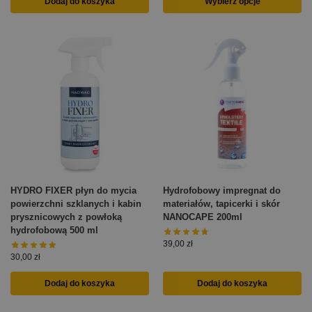
Dodaj do koszyka
Wybierz opcje
HYDRO FIXER płyn do mycia
Hydrofobowy impregnat do
powierzchni szklanych i kabin
materiałów, tapicerki i skór
prysznicowych z powłoką
NANOCAPE 200ml
hydrofobową 500 ml
39,00
zł
30,00
zł
Dodaj do koszyka
Dodaj do koszyka