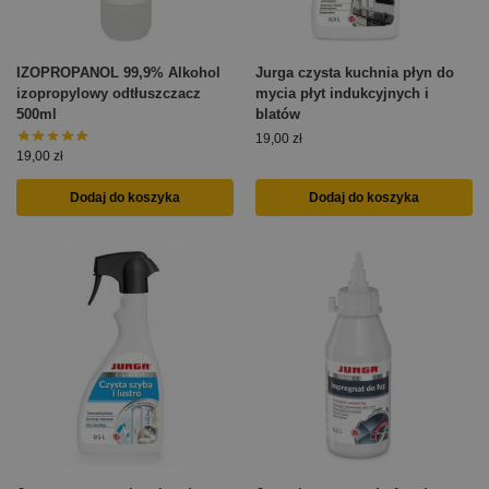
IZOPROPANOL 99,9% Alkohol
Jurga czysta kuchnia płyn do
izopropylowy odtłuszczacz
mycia płyt indukcyjnych i
500ml
blatów
19,00
zł
19,00
zł
Dodaj do koszyka
Dodaj do koszyka