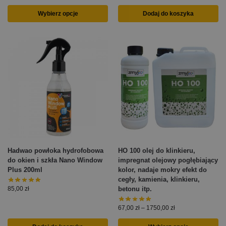
Wybierz opcje
Dodaj do koszyka
Hadwao powłoka hydrofobowa
HO 100 olej do klinkieru,
do okien i szkła Nano Window
impregnat olejowy pogłębiający
Plus 200ml
kolor, nadaje mokry efekt do
cegły, kamienia, klinkieru,
betonu itp.
85,00
zł
67,00
zł
–
1750,00
zł