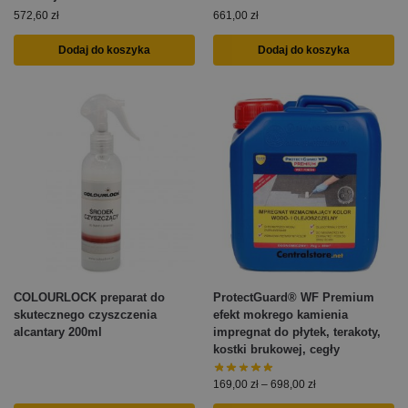
572,60
zł
661,00
zł
Dodaj do koszyka
Dodaj do koszyka
COLOURLOCK preparat do
ProtectGuard® WF Premium
skutecznego czyszczenia
efekt mokrego kamienia
alcantary 200ml
impregnat do płytek, terakoty,
kostki brukowej, cegły
169,00
zł
–
698,00
zł