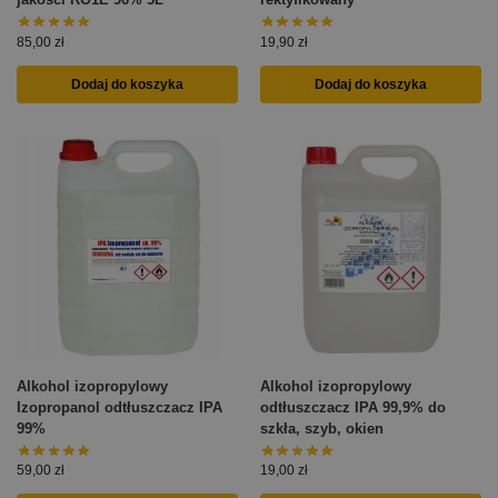
85,00
zł
19,90
zł
Dodaj do koszyka
Dodaj do koszyka
Alkohol izopropylowy
Alkohol izopropylowy
Izopropanol odtłuszczacz IPA
odtłuszczacz IPA 99,9% do
99%
szkła, szyb, okien
59,00
zł
19,00
zł