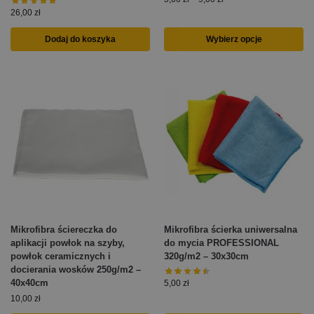
26,00
zł
Dodaj do koszyka
Wybierz opcje
Mikrofibra ściereczka do
Mikrofibra ścierka uniwersalna
aplikacji powłok na szyby,
do mycia PROFESSIONAL
powłok ceramicznych i
320g/m2 – 30x30cm
docierania wosków 250g/m2 –
40x40cm
5,00
zł
10,00
zł