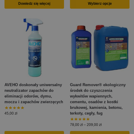
Dowiedz się więcej
Wybierz opcje
AVEHO doskonały uniwersalny
Guard Remover® ekologiczny
neutralizator zapachów do
środek do czyszczenia
eliminacji odorów, dymu,
wykwitów wapiennych,
moczu i zapachów zwierzęcych
cementu, osadów z kostki
brukowej, kamienia, betonu,
terkoty, cegły, fug
45,00
zł
78,00
zł
–
209,00
zł