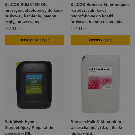
SILCOS BUMSTER OIL
SILCOS Bumster Sil impregnat
impregnat oleofobowy do koski
rozpuszczalnikowy
brukowej, kamienia, betonu,
hydrofobowy do kostki
cegły, uniwersalny
brukowej betonu i kamienia
237,00
zł
202,00
zł
Dodaj do koszyka
Wybierz opcje
Soft Wash Hypo –
Strovels Kalk & Aluminium –
Grzybobójczy Preparat do
Usuwa kamień, rdzę i tlenki
Elewacji – 20L
metali – 25L