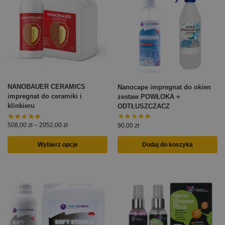
NANOBAUER CERAMICS
Nanocape impregnat do okien
impregnat do ceramiki i
zestaw POWŁOKA +
klinkieru
ODTŁUSZCZACZ
508,00
zł
–
2052,00
zł
90,00
zł
Wybierz opcje
Dodaj do koszyka