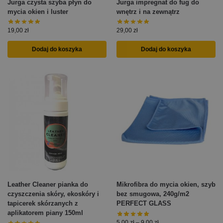
Jurga czysta szyba płyn do
Jurga impregnat do fug do
mycia okien i luster
wnętrz i na zewnątrz
19,00
zł
29,00
zł
Dodaj do koszyka
Dodaj do koszyka
Leather Cleaner pianka do
Mikrofibra do mycia okien, szyb
czyszczenia skóry, ekoskóry i
bez smugowa, 240g/m2
tapicerek skórzanych z
PERFECT GLASS
aplikatorem piany 150ml
5,00
zł
–
9,00
zł