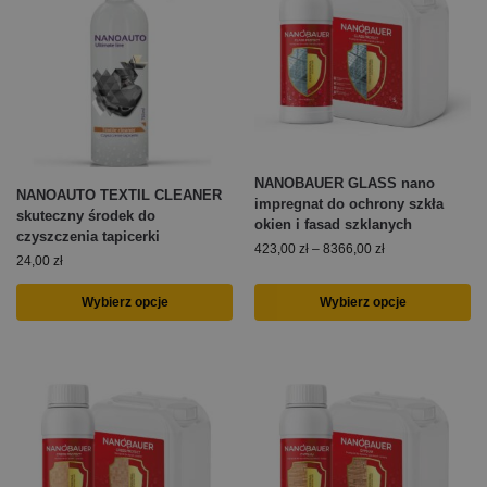
NANOBAUER GLASS nano
NANOAUTO TEXTIL CLEANER
impregnat do ochrony szkła
skuteczny środek do
okien i fasad szklanych
czyszczenia tapicerki
423,00
zł
–
8366,00
zł
24,00
zł
Wybierz opcje
Wybierz opcje