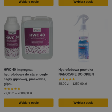
Wybierz opcje
Wybierz opcje
HWC 40 impregnat
Hydrofobowa powłoka
hydrofobowy do starej cegły,
NANOCAPE DO OKIEN
cegły gipsowej, piaskowca,
gipsu
85,00
zł
–
1259,00
zł
72,00
zł
–
2089,00
zł
Wybierz opcje
Wybierz opcje