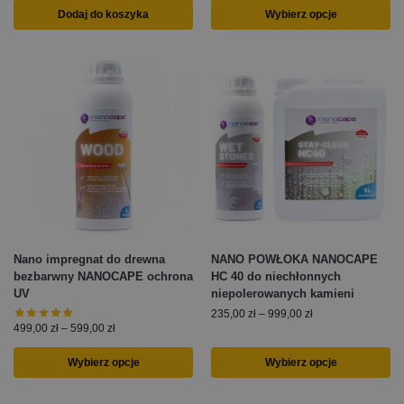
Dodaj do koszyka
Wybierz opcje
Nano impregnat do drewna
NANO POWŁOKA NANOCAPE
bezbarwny NANOCAPE ochrona
HC 40 do niechłonnych
UV
niepolerowanych kamieni
235,00
zł
–
999,00
zł
499,00
zł
–
599,00
zł
Wybierz opcje
Wybierz opcje