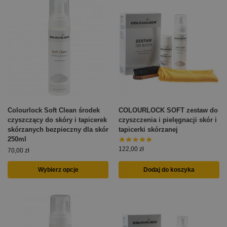
Colourlock Soft Clean środek
COLOURLOCK SOFT zestaw do
czyszczący do skóry i tapicerek
czyszczenia i pielęgnacji skór i
skórzanych bezpieczny dla skór
tapicerki skórzanej
250ml
122,00
zł
70,00
zł
Wybierz opcje
Dodaj do koszyka