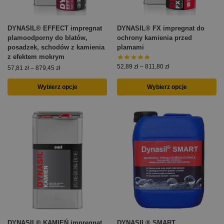
DYNASIL® EFFECT impregnat
DYNASIL® FX impregnat do
plamoodporny do blatów,
ochrony kamienia przed
posadzek, schodów z kamienia
plamami
z efektem mokrym
52,89
zł
–
811,80
zł
57,81
zł
–
879,45
zł
Wybierz opcje
Wybierz opcje
DYNASIL® KAMIEŃ impregnat
DYNASIL® SMART