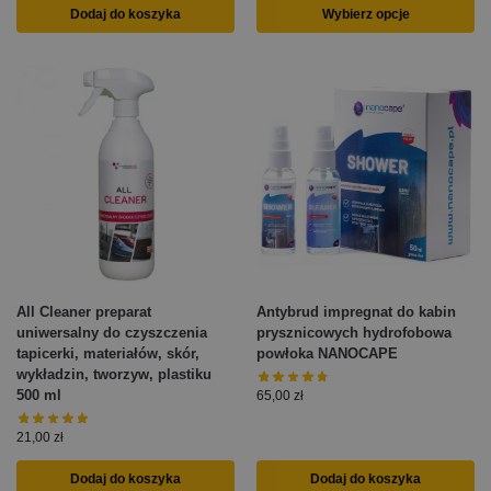
Dodaj do koszyka
Wybierz opcje
All Cleaner preparat
Antybrud impregnat do kabin
uniwersalny do czyszczenia
prysznicowych hydrofobowa
tapicerki, materiałów, skór,
powłoka NANOCAPE
wykładzin, tworzyw, plastiku
500 ml
65,00
zł
21,00
zł
Dodaj do koszyka
Dodaj do koszyka