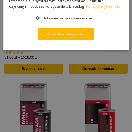
informacje z innymi danymi otrzymanymi od Ciebie lub
uzyskanymi podczas korzystania z ich usług.
Polityka prywatności
Ustawienia zaawansowane
Dodatek hydrofobowy do mas,
fug, zapraw który tworzy
CSI 50 specjalistyczny środek
Zezwól na wszystkie
ochronę przed wilgocią, pleśnią
do usuwania rdzy ze stali oraz
i grzybem
czyszczenia kostki brukowej i
betonu z rdzy
51,00
zł
–
1518,00
zł
Wybierz opcje
Dowiedz się więcej