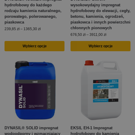
hydrofobowy do każdego
wysokowydajny impregnat
rodzaju kamienia naturalnego,
hydrofobowy do elewacji, cegły,
porowatego, polerowanego,
betonu, kamienia, ogrodzeń,
piaskowca
piaskowca i innych powierzchni
chłonnych pionowych
239,85
zł
–
1365,30
zł
676,50
zł
–
3911,00
zł
Wybierz opcje
Wybierz opcje
DYNASIL® SOLID impregnat
EKSIL EH-1 Impregnat
wodoodporny i wzmacniający
hydrofobowy do kamienia