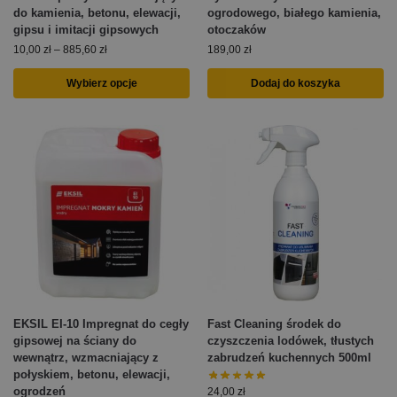
do kamienia, betonu, elewacji,
ogrodowego, białego kamienia,
gipsu i imitacji gipsowych
otoczaków
10,00
zł
–
885,60
zł
189,00
zł
Wybierz opcje
Dodaj do koszyka
EKSIL EI-10 Impregnat do cegły
Fast Cleaning środek do
gipsowej na ściany do
czyszczenia lodówek, tłustych
wewnątrz, wzmacniający z
zabrudzeń kuchennych 500ml
połyskiem, betonu, elewacji,
ogrodzeń
24,00
zł