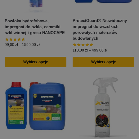
ProtectGuard® Niewidoczny
Powłoka hydrofobowa,
impregnat do wszelkich
impregnat do szkła, ceramiki
porowatych materiałów
szkliwionej i gresu NANOCAPE
budowlanych
99,00
zł
–
1599,00
zł
110,00
zł
–
499,00
zł
Wybierz opcje
Wybierz opcje