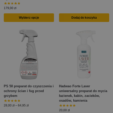
179,00
zł
Wybierz opcje
Dodaj do koszyka
PS 50 preparat do czyszczenia i
Hadwao Forte Laver
ochrony ścian i fug przed
uniwersalny preparat do mycia
grzybem
łazienek, kabin, zacieków,
osadów, kamienia
28,00
zł
–
64,95
zł
20,00
zł