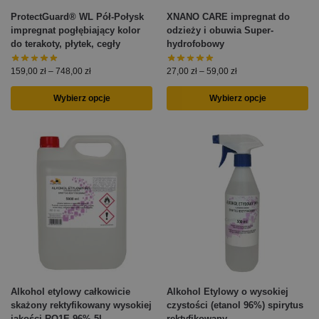
ProtectGuard® WL Pół-Połysk
XNANO CARE impregnat do
impregnat pogłębiający kolor
odzieży i obuwia Super-
do terakoty, płytek, cegły
hydrofobowy
159,00
zł
–
748,00
zł
27,00
zł
–
59,00
zł
Wybierz opcje
Wybierz opcje
Alkohol etylowy całkowicie
Alkohol Etylowy o wysokiej
skażony rektyfikowany wysokiej
czystości (etanol 96%) spirytus
jakości RO1E 96% 5L
rektyfikowany