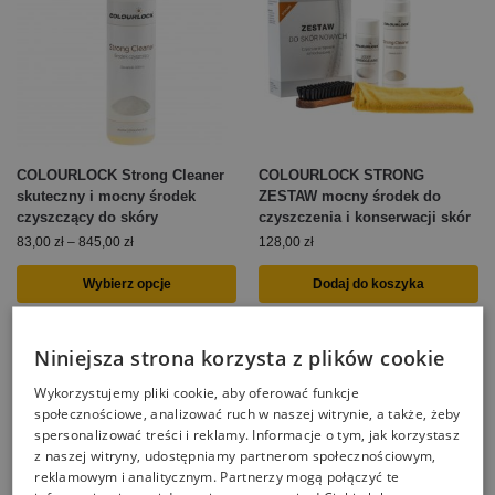
COLOURLOCK Strong Cleaner
COLOURLOCK STRONG
skuteczny i mocny środek
ZESTAW mocny środek do
czyszczący do skóry
czyszczenia i konserwacji skór
83,00
zł
–
845,00
zł
128,00
zł
Wybierz opcje
Dodaj do koszyka
Niniejsza strona korzysta z plików cookie
Wykorzystujemy pliki cookie, aby oferować funkcje
społecznościowe, analizować ruch w naszej witrynie, a także, żeby
spersonalizować treści i reklamy. Informacje o tym, jak korzystasz
z naszej witryny, udostępniamy partnerom społecznościowym,
reklamowym i analitycznym. Partnerzy mogą połączyć te