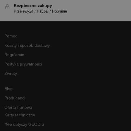
Bezpieczne zakupy
Przelewy24 / Paypal / Pobranie
Pomoc
Koszty i sposób dostawy
Regulamin
Polityka prywatności
Zwroty
Blog
Producenci
Oferta hurtowa
Karty techniczne
*Nie dotyczy GEODIS