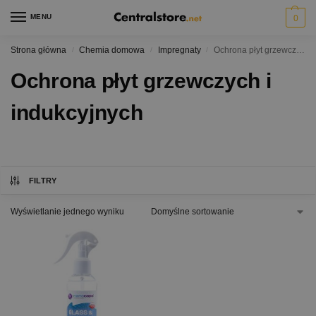
MENU
0
Strona główna
Chemia domowa
Impregnaty
Ochrona płyt grzewczych i indukcyjnych
/
/
/
Ochrona płyt grzewczych i
indukcyjnych
FILTRY
Wyświetlanie jednego wyniku