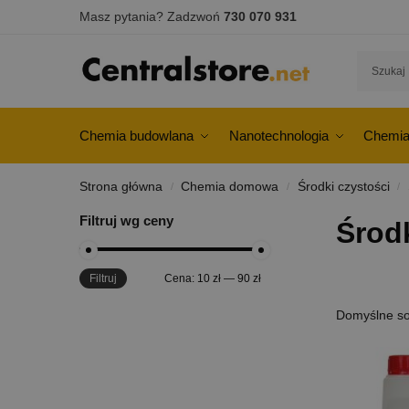
Masz pytania? Zadzwoń
730 070 931
Chemia budowlana
Nanotechnologia
Chemia
Strona główna
Chemia domowa
Środki czystości
/
/
/
Filtruj wg ceny
Środk
Filtruj
Cena:
10 zł
—
90 zł