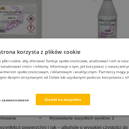
strona korzysta z plików cookie
pliki cookie, aby oferować funkcje społecznościowe, analizować ruch w nasze
rsonalizować treści i reklamy. Informacje o tym, jak korzystasz z naszej witry
ylowy całkowicie skażony
Alkohol Etylowy o wysokiej czy
artnerom społecznościowym, reklamowym i analitycznym. Partnerzy mogą p
any wysokiej jakości RO1E
(etanol 96%) spirytus rektyfiko
nymi danymi otrzymanymi od Ciebie lub uzyskanymi podczas korzystania z ich
19,90
zł
Zezwól na wszystkie
a zaawansowane
Wyświetlanie wszystkich wyników: 2
ezynfekcji powierzchni i rąk – alkohole o wysokiej czystości d