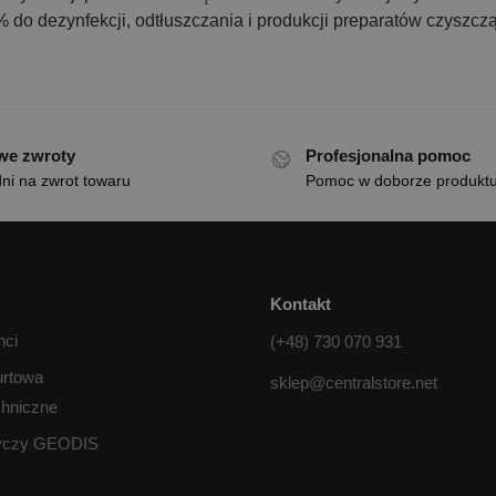
% do dezynfekcji, odtłuszczania i produkcji preparatów czyszcz
we zwroty
Profesjonalna pomoc
ni na zwrot towaru
Pomoc w doborze produkt
Kontakt
nci
(+48) 730 070 931
urtowa
sklep@centralstore.net
chniczne
tyczy GEODIS