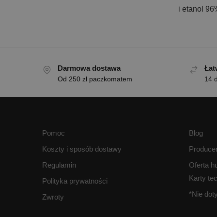
i etanol 96
Darmowa dostawa
Łat
Od 250 zł paczkomatem
14 d
Pomoc
Blog
Koszty i sposób dostawy
Produce
Regulamin
Oferta h
Karty te
Polityka prywatności
*Nie do
Zwroty