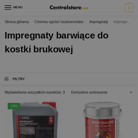
MENU
0
Strona główna
Chemia ogród i budownictwo
Impregnaty
Impregnaty barwiące do kostki brukowej
/
/
/
Impregnaty barwiące do
kostki brukowej
FILTRY
Wyświetlanie wszystkich wyników: 3
-18%