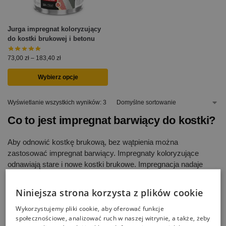
Jurga impregnat koloryzujący
do kostki brukowej i betonu
73,00
zł
–
183,40
zł
Wybierz opcje
Wyświetlanie wszystkich wyników: 3
Co to jest impregnat barwiący do kostki?
Aby odnowić kostkę brukową, bez wątpienia można
zastosować impregnat barwiący. Impregnaty koloryzujące
odnawiają stare i nowe kostki brukowe. Impregnacja nadaje
świeży, nowy wygląd, również starym kostkom. Pomalowana
kostka brukowa impregnatem barwiącym wygląda wtedy jak
Niniejsza strona korzysta z plików cookie
nowa. Dzięki różnej kolorystyce można dobra kolor to
Wykorzystujemy pliki cookie, aby oferować funkcje
odpowiedniej kostki brukowej. Farby koloryzujące do kostki
społecznościowe, analizować ruch w naszej witrynie, a także, żeby
zabezpieczają przed ponownymi zabrudzeniami i niszczeniem.