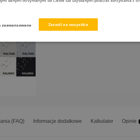
nymi danymi otrzymanymi od Ciebie lub uzyskanymi podczas korzystania z ich
Zezwól na wszystkie
a zaawansowane
tania (FAQ)
Informacje dodatkowe
Kalkulator
Opinie