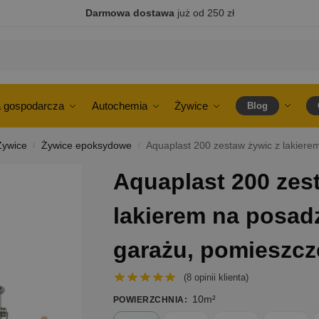
Darmowa dostawa
już od 250 zł
 gospodarcza
Autochemia
Żywice
Blog
Żywice
Żywice epoksydowe
Aquaplast 200 zestaw żywic z lakierem na 
/
/
Aquaplast 200 zes
lakierem na posadz
garażu, pomieszcz
(
8
opinii klienta)
10m²
POWIERZCHNIA
: