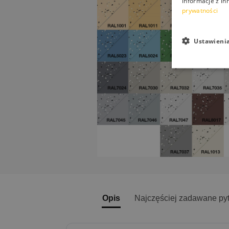
informacje z in
prywatności
Ustawieni
Opis
Najczęściej zadawane py