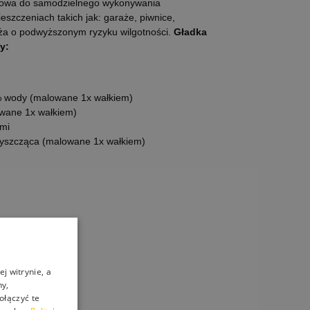
dowa do samodzielnego wykonywania
zczeniach takich jak: garaże, piwnice,
oża o podwyższonym ryzyku wilgotności.
Gładka
y:
 wody (malowane 1x wałkiem)
wane 1x wałkiem)
mi
łyszcząca (malowane 1x wałkiem)
j witrynie, a
ny,
ołączyć te