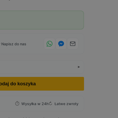
 Napisz do nas
odaj do koszyka
⏱
↻
Wysyłka w 24h
Łatwe zwroty