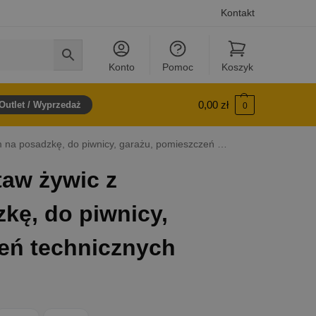
Kontakt
Konto
Pomoc
Koszyk
0,00
zł
Outlet / Wyprzedaż
0
posadzkę, do piwnicy, garażu, pomieszczeń technicznych
taw żywic z
kę, do piwnicy,
eń technicznych