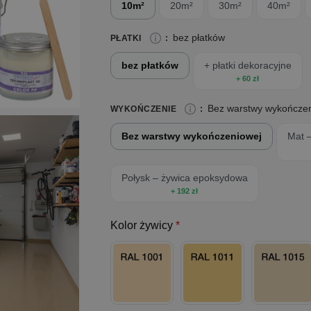
10m²
20m²
30m²
40m²
bez płatków
PŁATKI
:
bez płatków
+ płatki dekoracyjne
Płatki dekoracyjne
nadają posadzce efekt
+ 60 zł
właściwości antypoślizgowe. Aplikowane są
wzór.
Bez warstwy wykończe
WYKOŃCZENIE
:
Bez warstwy wykończeniowej
Mat –
Wykończenie jest opcjonalne i zapewn
Mat – lakier poliuretanowy
– matowe wyko
chemikalia.
Połysk – żywica epoksydowa
+ 192 zł
Połysk – żywica epoksydowa
– błyszczą
odporność mechaniczna i chemiczna.
Kolor żywicy
*