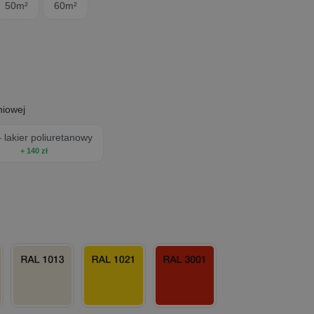
50m²
60m²
owny, trójwymiarowy wygląd oraz poprawiają
 na świeżą żywicę, tworząc unikalny, losowy
niowej
 lakier poliuretanowy
ia dodatkową ochronę powierzchni.
+ 140 zł
ńczenie, wysoka odporność na UV, ścieranie i
ce wykończenie, bardzo wysoka twardość oraz