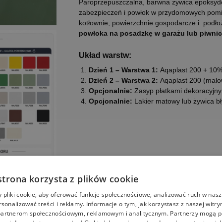
Paroprzepuszczalna, barwna żywica epoksy
zabezpieczeń i powłok w przydomowych pomies
kotłownie, powierzchnie gospodarcze i podł
powłoka na posadzkę w garażu lub piwnic
Układ warstw:
Dzień 1 – Warstwa 1:
Aqaplast 200 + 10%
Dzień 2 – Warstwa 2:
Aqaplast 200 (malo
Opcjonalnie:
Zasyp płatkami dekoracyjny
Opcjonalnie:
Lakier matowy lub żywica b
strona korzysta z plików cookie
pliki cookie, aby oferować funkcje społecznościowe, analizować ruch w nasze
rsonalizować treści i reklamy. Informacje o tym, jak korzystasz z naszej witry
artnerom społecznościowym, reklamowym i analitycznym. Partnerzy mogą p