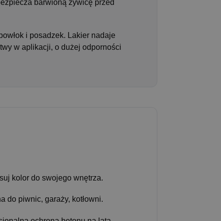
bezpiecza barwioną żywicę przed
owłok i posadzek. Lakier nadaje
y w aplikacji, o dużej odporności
uj kolor do swojego wnętrza.
a do piwnic, garaży, kotłowni.
sjonalna ochrona betonu na lata.