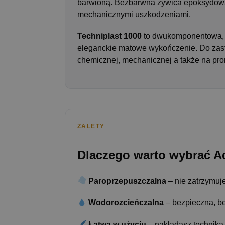
barwioną. Bezbarwna żywica epoksydowa 
mechanicznymi uszkodzeniami.
Techniplast 1000
to dwukomponentowa, 
eleganckie matowe wykończenie. Do zast
chemicznej, mechanicznej a także na pr
ZALETY
Dlaczego warto wybrać A
Paroprzepuszczalna
– nie zatrzymuje
Wodorozcieńczalna
– bezpieczna, b
Łatwa w użyciu
– nakładasz techniką