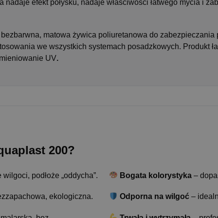
nadaje efekt połysku, nadaje właściwości łatwego mycia i za
bezbarwna, matowa żywica poliuretanowa do zabezpieczania p
osowania we wszystkich systemach posadzkowych. Produkt łatw
omieniowanie UV
.
quaplast 200?
 wilgoci, podłoże „oddycha”.
Bogata kolorystyka
– dopas
ezzapachowa, ekologiczna.
Odporna na wilgoć
– idealn
 malarską, bez
Trwała i wytrzymała
– profe