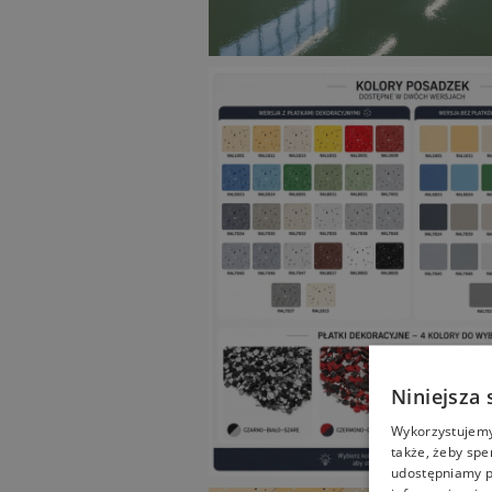
Niniejsza 
Wykorzystujemy 
także, żeby spe
udostępniamy p