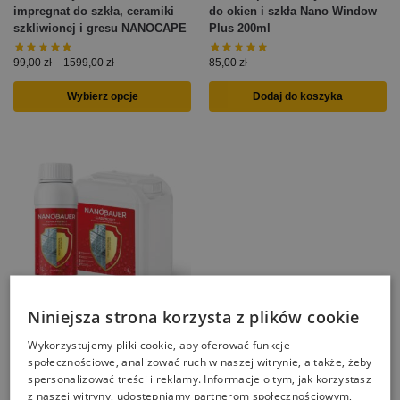
impregnat do szkła, ceramiki
do okien i szkła Nano Window
szkliwionej i gresu NANOCAPE
Plus 200ml
99,00
zł
–
1599,00
zł
85,00
zł
Wybierz opcje
Dodaj do koszyka
Niniejsza strona korzysta z plików cookie
NANOBAUER GLASS nano
Wykorzystujemy pliki cookie, aby oferować funkcje
impregnat do ochrony szkła
społecznościowe, analizować ruch w naszej witrynie, a także, żeby
okien i fasad szklanych
spersonalizować treści i reklamy. Informacje o tym, jak korzystasz
423,00
zł
–
8366,00
zł
z naszej witryny, udostępniamy partnerom społecznościowym,