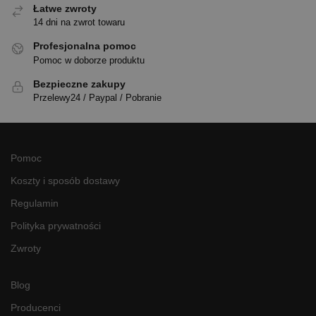
Łatwe zwroty
14 dni na zwrot towaru
Profesjonalna pomoc
Pomoc w doborze produktu
Bezpieczne zakupy
Przelewy24 / Paypal / Pobranie
Pomoc
Koszty i sposób dostawy
Regulamin
Polityka prywatności
Zwroty
Blog
Producenci