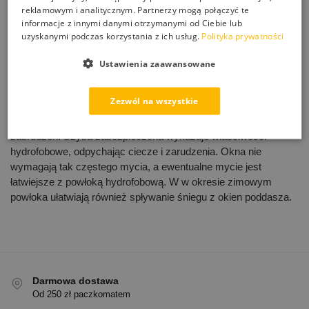
reklamowym i analitycznym. Partnerzy mogą połączyć te
Wybierz opcje
informacje z innymi danymi otrzymanymi od Ciebie lub
uzyskanymi podczas korzystania z ich usług.
Polityka prywatności
Wyświetlanie wszystkich wyników: 5
Ustawienia zaawansowane
Jak zaimpregnować okna, szklane elewacje przed
zabrudzeniami? Mamy na to sposób, preparaty do
Zezwól na wszystkie
hydrofobizacji szkła, okien, fasad i innych elementów
szklanych. Impregnacja ogranicza skłonność powierzchni do
zabrudzeń. Szyba zabezpieczona wykazuje właściwości
hydrofobowe, odpychając ciecze i zarudzenia. Okna nie
wymagają tak częstego mycia, a ewentualne mycie jest
łatwiejsze z powłoką hydrofobową. W w okresie zimowym
powłoka ułatwiają również spływanie śniegu z okien poddasza.
Darmowa dostawa
Od 250 zł paczkomatem