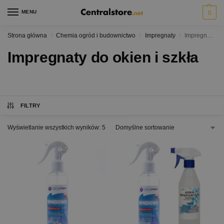
MENU
0
Strona główna
Chemia ogród i budownictwo
Impregnaty
Impregnaty do okien i szkła
/
/
/
Impregnaty do okien i szkła
FILTRY
Wyświetlanie wszystkich wyników: 5