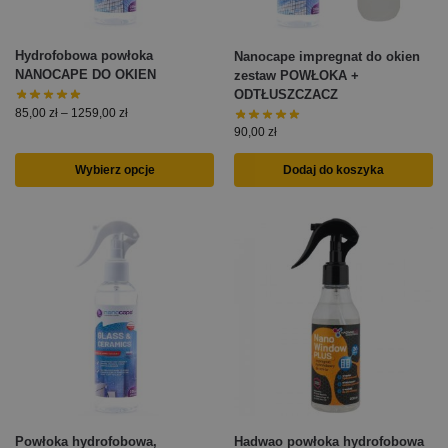
Hydrofobowa powłoka
Nanocape impregnat do okien
NANOCAPE DO OKIEN
zestaw POWŁOKA +
ODTŁUSZCZACZ
85,00
zł
–
1259,00
zł
90,00
zł
Wybierz opcje
Dodaj do koszyka
Powłoka hydrofobowa,
Hadwao powłoka hydrofobowa