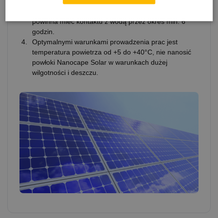
dokładnie wypolerować.
Powierzchnia po nałożeniu NANOCAPE SOLAR nie
powinna mieć kontaktu z wodą przez okres min. 6
godzin.
Optymalnymi warunkami prowadzenia prac jest
temperatura powietrza od +5 do +40°C, nie nanosić
powłoki Nanocape Solar w warunkach dużej
wilgotności i deszczu.