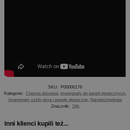
SKU:
P00000176
Kategorie:
Chemia domowa
,
Impregnaty do paneli słonecznych
,
Impregnaty szkło okna i panele słoneczne
,
Nanotechnologia
Znacznik:
24h
Inni klienci kupili też...