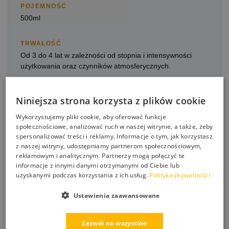
POJEMNOŚĆ
500ml
TRWAŁOŚĆ
Od 3 do 4 lat w zależności od stopnia i intensywności
użytkowania oraz czynników atmosferycznych.
METODY APLIKACJI
Niniejsza strona korzysta z plików cookie
Pistolet HVLP/LVLP, pędzel lub wałek, zraszacz ogrodowy.
Wykorzystujemy pliki cookie, aby oferować funkcje
społecznościowe, analizować ruch w naszej witrynie, a także, żeby
spersonalizować treści i reklamy. Informacje o tym, jak korzystasz
z naszej witryny, udostępniamy partnerom społecznościowym,
SPOSÓB APLIKACJI
reklamowym i analitycznym. Partnerzy mogą połączyć te
informacje z innymi danymi otrzymanymi od Ciebie lub
Oczyścić i osuszyć powierzchnie kolektora
uzyskanymi podczas korzystania z ich usług.
Polityka prywatności
słonecznego lub panela fotowoltaicznego, im lepiej
oczyszczona powierzchnia, tym powłoka będzie
Ustawienia zaawansowane
trwalsza i skuteczniejsza.
Nanieść równomiernie jedną warstwę preparatu na
powierzchnie, a następnie po upływie 2 minut
Zezwól na wszystkie