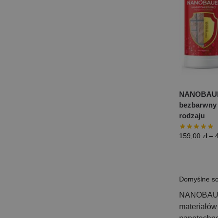
NANOBAUE
bezbarwny 
rodzaju
159,00
zł
–
NANOBAUER 
materiałów