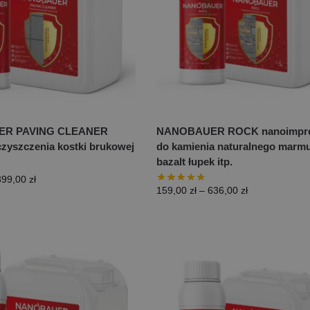
R PAVING CLEANER
NANOBAUER ROCK nanoimpre
czyszczenia kostki brukowej
do kamienia naturalnego marmu
bazalt łupek itp.
399,00
zł
159,00
zł
–
636,00
zł