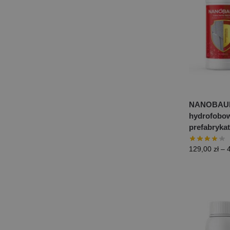
NANOBAUE
hydrofobow
prefabryka
129,00
zł
–