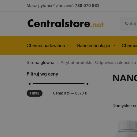
Masz pytania? Zadzwoń
730 070 931
Chemia budowlana
Nanotechnologia
Chemia
Strona główna
Atrybut produktu: Odpowiedzialność za
/
Filtruj wg ceny
NAN
Filtruj
Cena:
0 zł
—
8370 zł