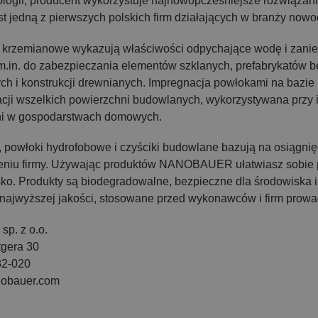
logii, producent wykorzystuje najnowopcześniejsze rozwiązania
st jedną z pierwszych polskich firm działających w branży now
 krzemianowe wykazują właściwości odpychające wodę i zaniec
m.in. do zabezpieczania elementów szklanych, prefabrykatów 
ch i konstrukcji drewnianych. Impregnacja powłokami na bazie
acji wszelkich powierzchni budowlanych, wykorzystywana przy
ni w gospodarstwach domowych.
, powłoki hydrofobowe i czyściki budowlane bazują na osiągnięc
niu firmy. Używając produktów NANOBAUER ułatwiasz sobie pr
sko. Produkty są biodegradowalne, bezpieczne dla środowiska
najwyższej jakości, stosowane przed wykonawców i firm prow
sp. z o.o.
tgera 30
32-020
nobauer.com