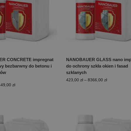
R CONCRETE impregnat
NANOBAUER GLASS nano imp
y bezbarwny do betonu i
do ochrony szkła okien i fasad
tów
szklanych
423,00
zł
–
8366,00
zł
449,00
zł