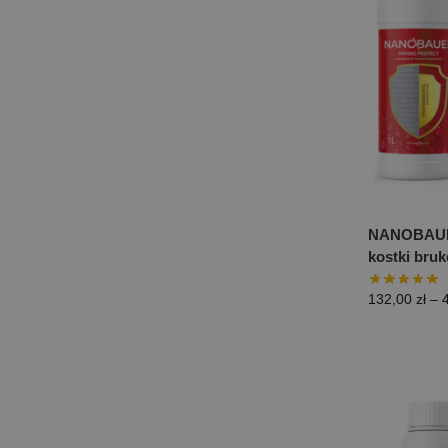
NANOBAUER
kostki bru
132,00
zł
–