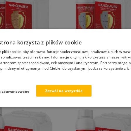
strona korzysta z plików cookie
pliki cookie, aby oferować funkcje społecznościowe, analizować ruch w nasze
rsonalizować treści i reklamy. Informacje o tym, jak korzystasz z naszej witry
R GYPSUM Impregnat do
NANOBAUER Impregnat do be
artnerom społecznościowym, reklamowym i analitycznym. Partnerzy mogą p
robów gipsowych
architektonicznego i dekoracyj
nymi danymi otrzymanymi od Ciebie lub uzyskanymi podczas korzystania z ich
449,00
zł
169,00
zł
–
676,00
zł
Zezwól na wszystkie
a zaawansowane