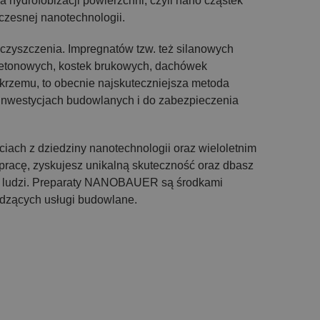
 hydrofobizacji powierzchni, czyli nano cząstek
oczesnej nanotechnologii.
zyszczenia. Impregnatów tzw. też silanowych
betonowych, kostek brukowych, dachówek
 krzemu, to obecnie najskuteczniejsza metoda
 inwestycjach budowlanych i do zabezpieczenia
iach z dziedziny nanotechnologii oraz wieloletnim
acę, zyskujesz unikalną skuteczność oraz dbasz
 i ludzi. Preparaty NANOBAUER są środkami
adzących usługi budowlane.