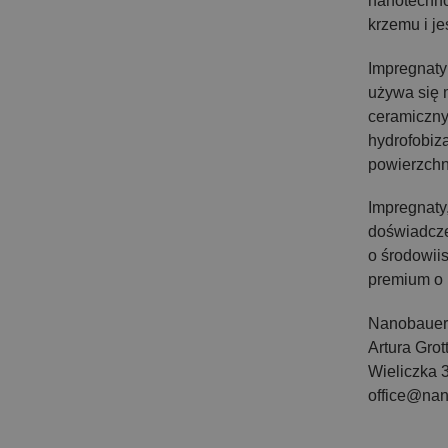
nanotechno
krzemu i je
Impregnaty
używa się 
ceramiczny
hydrofobiz
powierzch
Impregnaty
doświadcze
o środowii
premium o 
Nanobauer 
Artura Grot
Wieliczka 
office@na