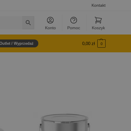
Kontakt
Konto
Pomoc
Koszyk
0,00
zł
Outlet / Wyprzedaż
0