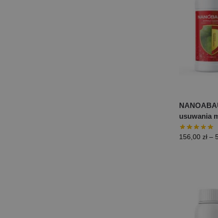
NANOABAUE
usuwania m
156,00
zł
–