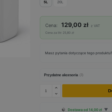
5L
20L
129,00 zł
Cena:
z VAT
Cena za litr: 25,80 zł
Masz pytania dotyczące tego produktu?
Przydatne akcesoria
(3)
D
▼
Dostawa od 14,00 zł