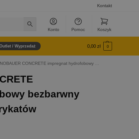
Kontakt
Konto
Pomoc
Koszyk
0,00
zł
Outlet / Wyprzedaż
0
BAUER CONCRETE impregnat hydrofobowy bezbarwny do betonu i prefabrykatów
CRETE
obowy bezbarwny
brykatów