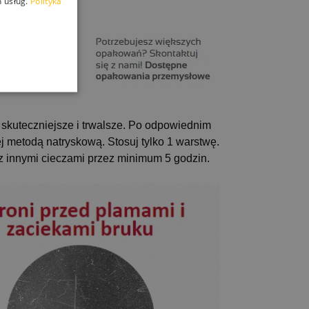
 usług.
Polityka
kuteczniejsze i trwalsze.
Po odpowiednim
j metodą natryskową. Stosuj tylko 1 warstwę.
az innymi cieczami przez minimum 5 godzin.