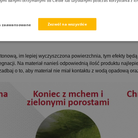
nymi danymi otrzymanymi od Ciebie lub uzyskanymi podczas korzystania z ich
Zezwól na wszystkie
a zaawansowane
onową, im lepiej wyczyszczona powierzchnia, tym efekty będą s
gnacji. Na materiał nanieś odpowiednią ilość produktu najlepie
zadbaj o to, aby materiał nie miał kontaktu z wodą opadową or