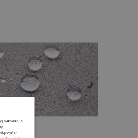
j witrynie, a
ny,
ołączyć te