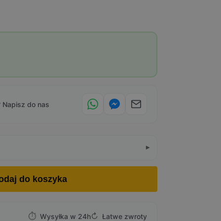
 Napisz do nas
odaj do koszyka
⏱
↻
Wysyłka w 24h
Łatwe zwroty