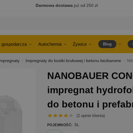
Darmowa dostawa
już od 250 zł
 gospodarcza
Autochemia
Żywice
Blog
Impregnaty
Impregnaty do kostki brukowej i betonu bezbarwne
NANO
/
/
NANOBAUER CON
impregnat hydrof
do betonu i prefa
(
2
opinie klienta)
5L
POJEMNOŚĆ
: