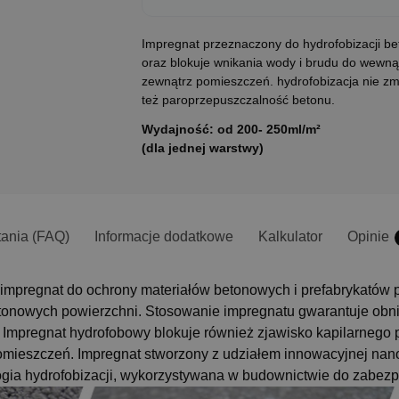
Impregnat przeznaczony do hydrofobizacji bet
oraz blokuje wnikania wody i brudu do wewną
zewnątrz pomieszczeń. hydrofobizacja nie zmi
też paroprzepuszczalność betonu.
Wydajność:
od 200- 250ml/m²
(dla jednej warstwy)
tania (FAQ)
Informacje dodatkowe
Kalkulator
Opinie
impregnat do ochrony materiałów betonowych i prefabrykatów p
etonowych powierzchni. Stosowanie impregnatu gwarantuje obni
 Impregnat hydrofobowy blokuje również zjawisko kapilarnego 
pomieszczeń.
Impregnat stworzony z udziałem innowacyjnej nanot
ia hydrofobizacji, wykorzystywana w budownictwie do zabezpi