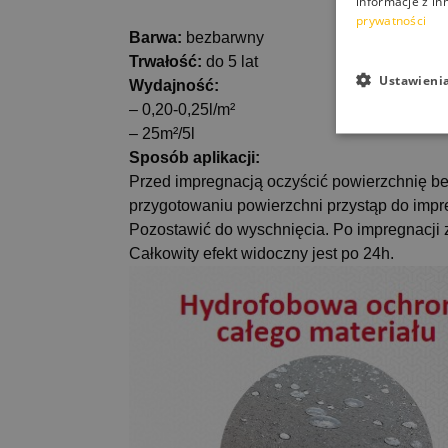
informacje z in
prywatności
Barwa:
bezbarwny
Trwałość:
do 5 lat
Ustawieni
Wydajność:
– 0,20-0,
25l
/m²
–
25m²
/
5l
Sposób aplikacji:
Przed impregnacją oczyścić powierzchnię bet
przygotowaniu powierzchni przystąp do impre
Pozostawić do wyschnięcia.
Po impregnacji 
Całkowity efekt widoczny jest po
24h
.