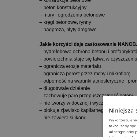
– konstrukcje betonowe
– beton konstrukcyjny
– mury i ogrodzenia betonowe
– kręgi betonowe, rynny
– nadproża, płyty drogowe
Jakie korzyści daje zastosowanie
NANOB
– hydrofobowa ochrona betonu i prefabrykat
– powierzchnia staje się łatwa w czyszczeni
– ogranicza erozję materiału
– ogranicza porost przez mchy i mikroflorę
– odporność na warunki atmosferyczne i pro
– długotrwałe działanie
– zachowuje paro przepuszczalność betonu
– nie tworzy widocznej i wyczuwalnej powłok
Niniejsza 
– blokuje zjawisko kapilarnego podciągania 
– nie zawiera silikonu
Wykorzystujemy 
także, żeby spe
udostępniamy p