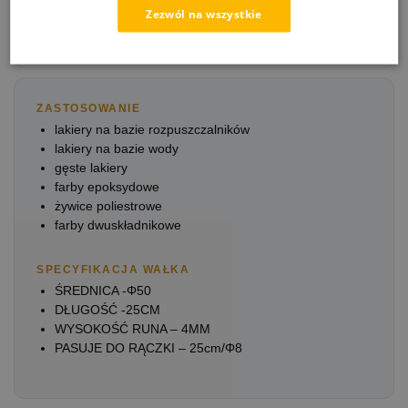
Zezwól na wszystkie
efekt: pozostawia bardzo
gładką strukturę
ZASTOSOWANIE
lakiery na bazie rozpuszczalników
lakiery na bazie wody
gęste lakiery
farby epoksydowe
żywice poliestrowe
farby dwuskładnikowe
SPECYFIKACJA WAŁKA
ŚREDNICA -Φ50
DŁUGOŚĆ -25CM
WYSOKOŚĆ RUNA – 4MM
PASUJE DO RĄCZKI – 25cm/Φ8