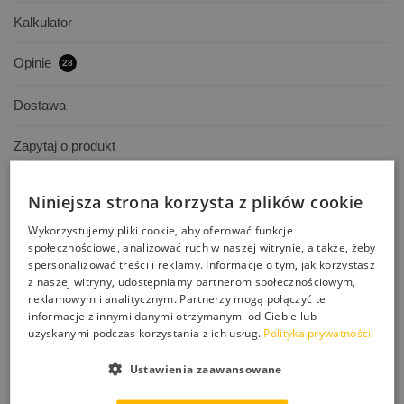
Kalkulator
Opinie
28
Dostawa
Zapytaj o produkt
Niniejsza strona korzysta z plików cookie
Wałek welurowy – sam wkład
Wykorzystujemy pliki cookie, aby oferować funkcje
społecznościowe, analizować ruch w naszej witrynie, a także, żeby
Uniwersalny
wałek do farb i lakierów
, w tym na bazie
spersonalizować treści i reklamy. Informacje o tym, jak korzystasz
rozpuszczalników agresywnych,
doskonały
do
z naszej witryny, udostępniamy partnerom społecznościowym,
reklamowym i analitycznym. Partnerzy mogą połączyć te
malowania
elementów drewnianych, parkietów, mebli
.
informacje z innymi danymi otrzymanymi od Ciebie lub
uzyskanymi podczas korzystania z ich usług.
Polityka prywatności
SPECYFIKACJA
poszycie wałka:
mieszanka wełny z poliestrem
(runo
Ustawienia zaawansowane
odporne na działanie środków chemicznych)
sposób wykonania:
thermobonding / termofuzja