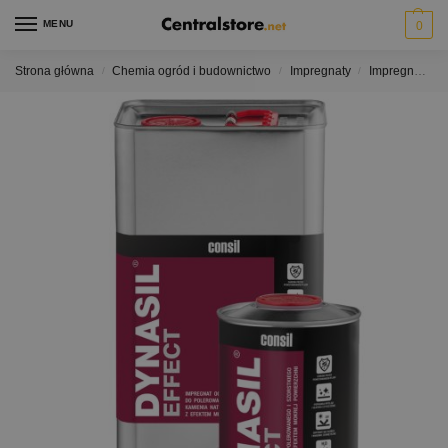
MENU
0
Strona główna
Chemia ogród i budownictwo
Impregnaty
Impregnaty do kamienia efekt mokry
/
/
/