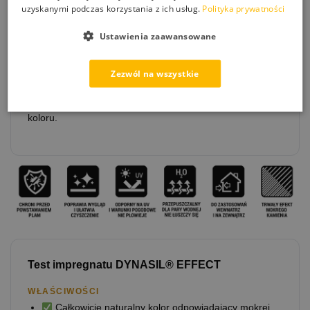
materiału, od nasiąkliwych i porowatych do twardych i
uzyskanymi podczas korzystania z ich usług.
Polityka prywatności
niechłonnych lub polerowanych powierzchni. Innowacyjne
rozwiązanie zakładające wykorzystanie związków
Ustawienia zaawansowane
wchodzących w skład kamienia pozwoliło na zachowanie
jego naturalnego i ekologicznego charakteru. Całkowita
Zezwól na wszystkie
odporność na promienie UV oraz zachowana paro-
przepuszczalność gwarantuje długotrwałą ochronę na
zewnątrz budynków bez ryzyka złuszczeń i blaknięcia
koloru.
Test impregnatu
DYNASIL® EFFECT
WŁAŚCIWOŚCI
Całkowicie naturalny kolor odpowiadający mokrej