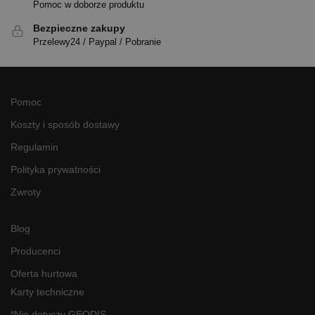
Pomoc w doborze produktu
Bezpieczne zakupy
Przelewy24 / Paypal / Pobranie
Pomoc
Koszty i sposób dostawy
Regulamin
Polityka prywatności
Zwroty
Blog
Producenci
Oferta hurtowa
Karty techniczne
*Nie dotyczy GEODIS