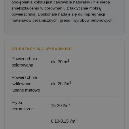
pogłębienia koloru jest całkowicie naturalny i nie ulega
zniekształceniu w porównaniu z faktycznie mokrą
powierzchnią. Doskonale nadaje się do impregnacji
materiałów ceramicznych, gresu i wyrobów betonowych.
ORIENTACYJNA WYDAJNOŚĆ
Powierzchnia
2
ok. 30 m
polerowana
Powierzchnie
2
szlifowane,
ok. 20 l/m
łupane matowe
Płytki
2
15-20 l/m
ceramiczne
2
0,10-0,15 l/m