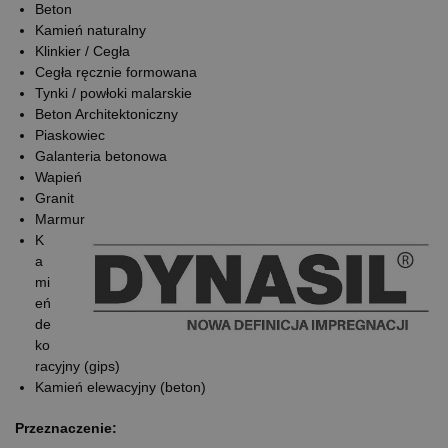
Beton
Kamień naturalny
Klinkier / Cegła
Cegła ręcznie formowana
Tynki / powłoki malarskie
Beton Architektoniczny
Piaskowiec
Galanteria betonowa
Wapień
Granit
Marmur
K
a
mi
eń
de
ko
racyjny (gips)
Kamień elewacyjny (beton)
Przeznaczenie: