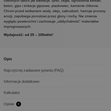
chłonnych takich jak elewacje, tynki, cegła, ogrodzenia klinkier,
beton, gips i imitacje gipsowe, piaskowiec, kamienie chłonne.
Chroni przed wnikaniem wody, oleju, zabrudzeń, hamuje procesy
erozji, zapobiega porostowi przez glony i mchy. Nie zmienia
wyglądu powierzchni i zachowuje „oddychalność” materiałów
impregnowanych.
Wydajność: od 25 – 100ml/m²
Opis
Najczęściej zadawane pytania (FAQ)
Informacje dodatkowe
Kalkulator
Opinie
0