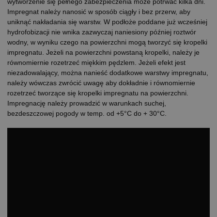
wytworzenie się pełnego zabezpieczenia może potrwać kilka dni.
Impregnat należy nanosić w sposób ciągły i bez przerw, aby
uniknąć nakładania się warstw. W podłoże poddane już wcześniej
hydrofobizacji nie wnika zazwyczaj naniesiony później roztwór
wodny, w wyniku czego na powierzchni mogą tworzyć się kropelki
impregnatu. Jeżeli na powierzchni powstaną kropelki, należy je
równomiernie rozetrzeć miękkim pędzlem. Jeżeli efekt jest
niezadowalający, można nanieść dodatkowe warstwy impregnatu,
należy wówczas zwrócić uwagę aby dokładnie i równomiernie
rozetrzeć tworzące się kropelki impregnatu na powierzchni.
Impregnację należy prowadzić w warunkach suchej,
bezdeszczowej pogody w temp. od +5°C do + 30°C.