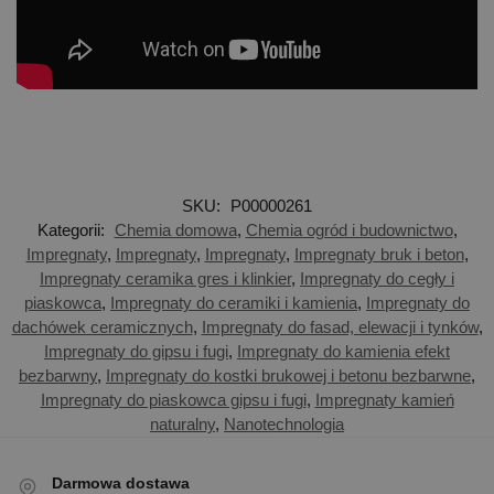
SKU:
P00000261
Kategorii:
Chemia domowa
,
Chemia ogród i budownictwo
,
Impregnaty
,
Impregnaty
,
Impregnaty
,
Impregnaty bruk i beton
,
Impregnaty ceramika gres i klinkier
,
Impregnaty do cegły i
piaskowca
,
Impregnaty do ceramiki i kamienia
,
Impregnaty do
dachówek ceramicznych
,
Impregnaty do fasad, elewacji i tynków
,
Impregnaty do gipsu i fugi
,
Impregnaty do kamienia efekt
bezbarwny
,
Impregnaty do kostki brukowej i betonu bezbarwne
,
Impregnaty do piaskowca gipsu i fugi
,
Impregnaty kamień
naturalny
,
Nanotechnologia
Darmowa dostawa