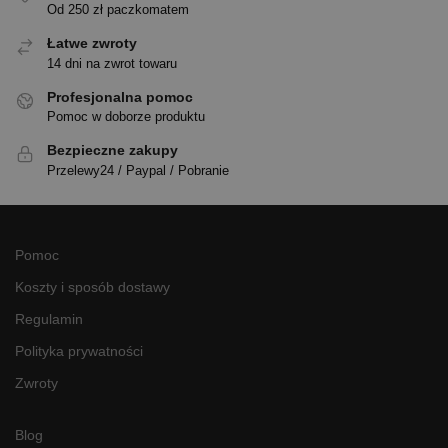
Od 250 zł paczkomatem
Łatwe zwroty
14 dni na zwrot towaru
Profesjonalna pomoc
Pomoc w doborze produktu
Bezpieczne zakupy
Przelewy24 / Paypal / Pobranie
Pomoc
Koszty i sposób dostawy
Regulamin
Polityka prywatności
Zwroty
Blog