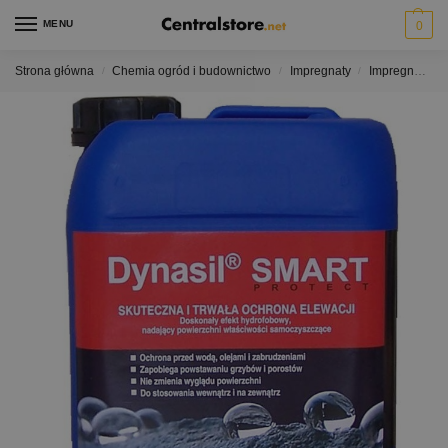
MENU
0
Strona główna
Chemia ogród i budownictwo
Impregnaty
Impregnaty do dachówek ceramicznych
/
/
/