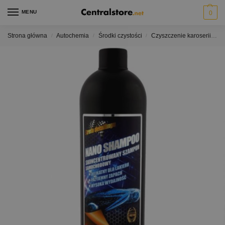
MENU
0
Strona główna
Autochemia
Środki czystości
Czyszczenie karoserii
N
/
/
/