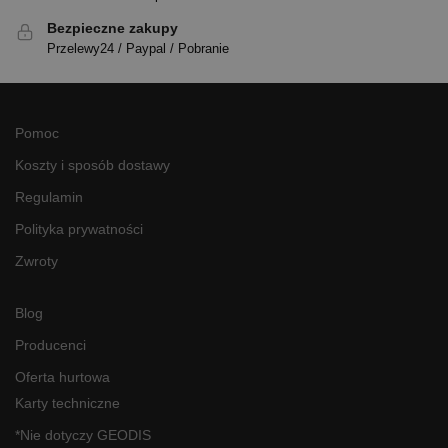
Bezpieczne zakupy
Przelewy24 / Paypal / Pobranie
Pomoc
Koszty i sposób dostawy
Regulamin
Polityka prywatności
Zwroty
Blog
Producenci
Oferta hurtowa
Karty techniczne
*Nie dotyczy GEODIS