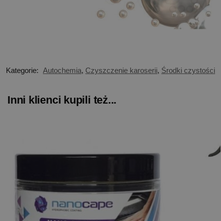
Kategorie:
Autochemia
,
Czyszczenie karoserii
,
Środki czystości
Inni klienci kupili też...