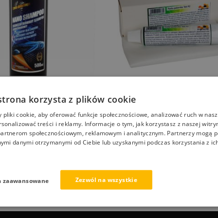
Wyprzedany
strona korzysta z plików cookie
poo skoncentrowany
Pasta polerska Tek P2 do szkła, 
pliki cookie, aby oferować funkcje społecznościowe, analizować ruch w nasze
samochodowy
reflektorów, tworzyw z ścierec
rsonalizować treści i reklamy. Informacje o tym, jak korzystasz z naszej witry
artnerom społecznościowym, reklamowym i analitycznym. Partnerzy mogą p
13,00
zł
nymi danymi otrzymanymi od Ciebie lub uzyskanymi podczas korzystania z ich
Zezwól na wszystkie
Wyświetlanie wszystkich wyników: 6
a zaawansowane
e karoserii samochodowej, mycie lakieru auta.