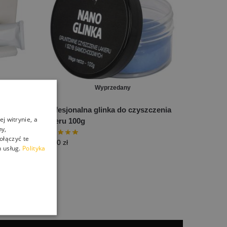
Wyprzedany
metali,
Profesjonalna glinka do czyszczenia
j witrynie, a
zką 20g
lakieru 100g
ny,
ołączyć te
25,00
zł
 usług.
Polityka