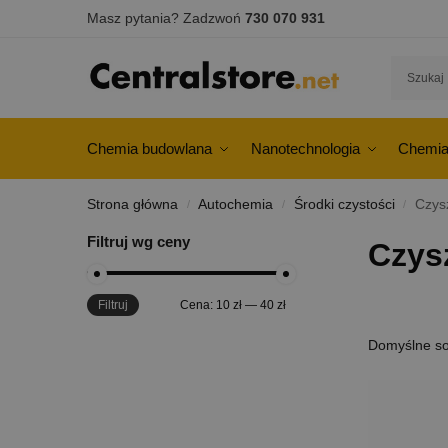
Masz pytania? Zadzwoń
730 070 931
Chemia budowlana
Nanotechnologia
Chemia
Strona główna
Autochemia
Środki czystości
Czysz
/
/
/
Filtruj wg ceny
Czysz
Filtruj
Cena:
10 zł
—
40 zł