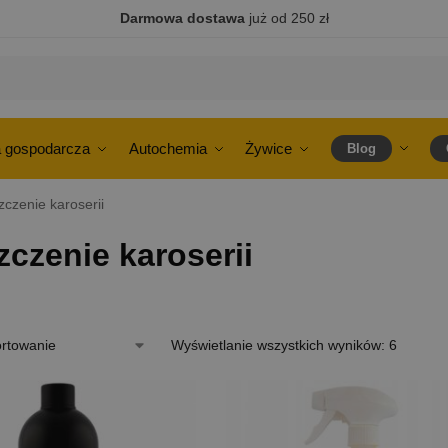
Darmowa dostawa
już od 250 zł
 gospodarcza
Autochemia
Żywice
Blog
czenie karoserii
czenie karoserii
Wyświetlanie wszystkich wyników: 6