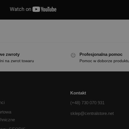
we zwroty
Profesjonalna pomoc
ni na zwrot towaru
Pomoc w doborze produkt
Kontakt
nci
(+48) 730 070 931
urtowa
sklep@centralstore.net
chniczne