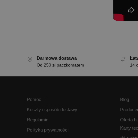
Darmowa dostawa
Łat
Od 250 zł paczkomatem
14 d
Pomoc
Blog
Koszty i sposób dostawy
Produce
Regulamin
Oferta h
Karty te
Polityka prywatności