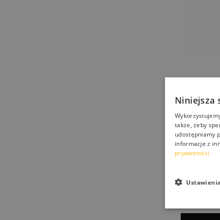
Niniejsza 
Nano Sham
Wykorzystujemy 
szampon 
także, żeby spe
udostępniamy p
25,00
zł
informacje z in
prywatności
Ustawieni
Czyszczeni